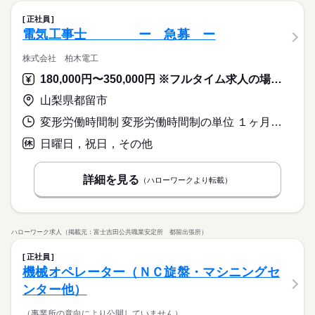
正社員
電気工事士 ー 急募 ー
株式会社 柏木電工
180,000円〜350,000円 ※フルタイム求人の場合は月額（換算額）、パート求人の場合は時間額を表示しています。
山梨県都留市
変形労働時間制 変形労働時間制の単位 １ヶ月単位 就業時間１ 8時00分〜17時00分
日曜日，祝日，その他
詳細を見る
（ハローワークより転載）
ハローワーク求人（掲載元：富士吉田公共職業安定所 都留出張所）
正社員
機械オペレーター（ＮＣ旋盤・マシニングセ
ンター他）
（事業所の意向により公開していません）