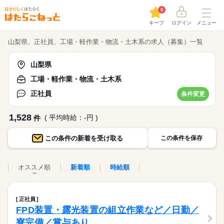
0
キープ
ログイン
メニュー
山梨県、正社員、工場・軽作業・物流・土木系の求人（募集）一覧
山梨県
工場・軽作業・物流・土木系
正社員
条件変更
1,528
( 平均時給：-円 )
件
この条件の
新着を受け取る
この条件を保存
オススメ順
新着順
時給順
正社員
FPD装置・露光装置の組立作業など／日勤／
寮完備／賞与あり