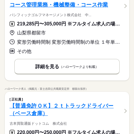
コース管理業務・機械整備・コース作業
パシフィックゴルフマネージメント株式会社 中...
219,285円〜305,000円 ※フルタイム求人の場合は月額（換算額）、パート求人の場合は時間額を表示しています。
山梨県都留市
変形労働時間制 変形労働時間制の単位 １年単位 就業時間１ 6時00分〜16時00分 就業時間２ 6時30分〜16時30分 就業時間３ 5時30分〜15時30分
その他
詳細を見る
（ハローワークより転載）
ハローワーク求人（掲載元：富士吉田公共職業安定所 都留出張所）
正社員
【普通免許ＯＫ】２ｔトラックドライバー
（ベース倉庫）
古本買取通販ドットコム 株式会社
220,000円〜250,000円 ※フルタイム求人の場合は月額（換算額）、パート求人の場合は時間額を表示しています。