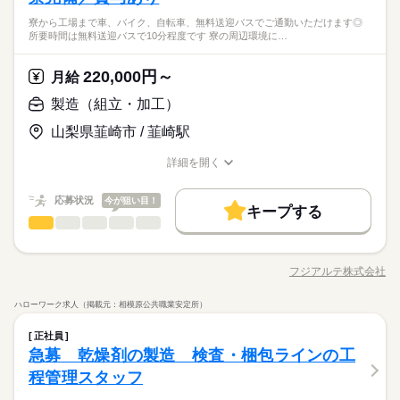
寮から工場まで車、バイク、自転車、無料送迎バスでご通勤いただけます◎
所要時間は無料送迎バスで10分程度です 寮の周辺環境に…
220,000円～
月給
製造（組立・加工）
山梨県韮崎市 / 韮崎駅
詳細を開く
職種/応募資格
お仕事の特徴
給与/時間/休日
応募状況
今が狙い目！
キープする
製造（組立・加工）
職種
低い
高い
多い年齢層
【仕事概要】 半導体製造装置や、液晶パネル表示装置などを製
造している精密機器メーカーです！ 【仕事詳細】 ［1］映像表
フジアルテ株式会社
男性
女性
男女の割合
職種/応募資格
お仕事の特徴
給与/時間/休日
示装置の組立 「FPD」と呼ばれる映像表示装置の組立作業で
続きを読む
す！ ドライバーやレンチなどの工具を用いて、半導体製造装置
ハローワーク求人（掲載元：相模原公共職業安定所）
ユニットを組み立てます。 5mほどの大きなものもありますが、
続きを読む
ひとりで
みんなで
仕事の仕方
製造（組立・加工）
職種
基本的には両手の平サイズの製品です！ ★FPDとは 液晶ディス
低い
高い
多い年齢層
正社員
メーカー関連
業界
プレー、スマホ、テレビ、PCモニターに使われる画面です。
【仕事概要】 半導体製造装置や、液晶パネル表示装置などを製
急募 乾燥剤の製造 検査・梱包ラインの工
［2］露光装置の製造 取引先企業の露光装置の組立作業です！
しずか
にぎやか
応募資格
職場の様子
造している精密機器メーカーです！ 【仕事詳細】 ［1］映像表
程管理スタッフ
半導体製造装置の組み立てと、 動作調整や動作確認などの目視
男性
女性
男女の割合
示装置の組立 「FPD」と呼ばれる映像表示装置の組立作業で
未経験の方大歓迎、履歴書不要のリモート面接OKです。 製造現
検査をお願いします。
続きを読む
す！ ドライバーやレンチなどの工具を用いて、半導体製造装置