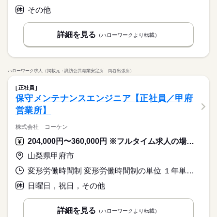
社員食堂
ルーティン
英語不要
電話なし
降の勤務につきましては、18歳以上の方が対象となります。
5勤2休 土日休み
週払い
禁煙・分煙
バイク自転車
車OK
寮・社宅
その他
※生産状況により休日出勤がございます
社員食堂
ルーティン
英語不要
電話なし
続きを読む
※年末年始・GW・夏季休暇あり（会社カレンダーによる）
詳細を見る
（ハローワークより転載）
★年間休日120日
休日・休暇
5勤2休 土日休み
※生産状況により休日出勤がございます
ハローワーク求人（掲載元：諏訪公共職業安定所 岡谷出張所）
※年末年始・GW・夏季休暇あり（会社カレンダーによる）
正社員
★年間休日120日
保守メンテナンスエンジニア【正社員／甲府
営業所】
株式会社 コーケン
204,000円〜360,000円 ※フルタイム求人の場合は月額（換算額）、パート求人の場合は時間額を表示しています。
山梨県甲府市
変形労働時間制 変形労働時間制の単位 １年単位 就業時間１ 8時00分〜17時30分
日曜日，祝日，その他
詳細を見る
（ハローワークより転載）