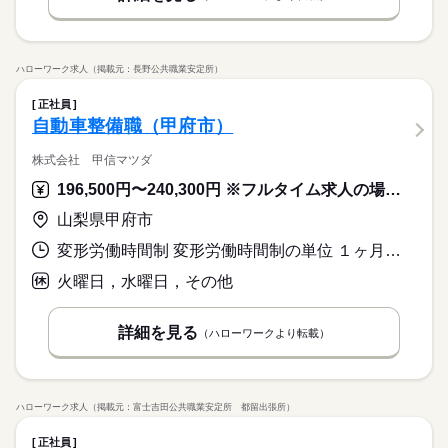
ハローワーク求人（掲載元：長野公共職業安定所）
正社員
自動車整備職（甲府市）
株式会社 甲信マツダ
196,500円〜240,300円 ※フルタイム求人の場合は月額（換算額）、パート求人の場合は時間額を表示しています。
山梨県甲府市
変形労働時間制 変形労働時間制の単位 １ヶ月単位 就業時間１ 9時30分〜18時15分 就業時間に関する特記事項 店舗営業時間は１８：３０までのため、必要に応じて１８：３０ま
火曜日，水曜日，その他
詳細を見る
（ハローワークより転載）
ハローワーク求人（掲載元：富士吉田公共職業安定所 都留出張所）
正社員