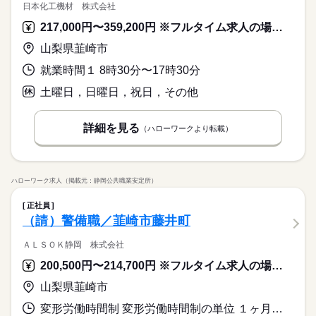
場では、作業ミスや不良を未然に防ぐため、指示や報告を含め
日本化工機材 株式会社
JR中央本線「韮崎駅」から自転車で20分の場所に、寮を構えて
ユニットを組み立てます。 5mほどの大きなものもありますが、
続きを読む
たコミュニケーションは全て日本語で行っております。 細かな
ひとりで
みんなで
仕事の仕方
います。 ◆寮の一例 ・間取り：1R ※物件により異なります ・
基本的には両手の平サイズの製品です！ ★FPDとは 液晶ディス
217,000円〜359,200円 ※フルタイム求人の場合は月額（換算額）、パート求人の場合は時間額を表示しています。
ニュアンスの違いまで正確に理解し、正しい日本語で丁寧なや
メーカー関連
業界
家賃：月々40,000円～55,000円 ・光熱費：自己負担（給与控
プレー、スマホ、テレビ、PCモニターに使われる画面です。
り取りができることが必須となるお仕事です。
続きを読む
山梨県韮崎市
除） ・駐車場：あり（月額5000円） ・備品：リース可 ▼リー
［2］露光装置の製造 取引先企業の露光装置の組立作業です！
しずか
にぎやか
応募資格
職場の様子
ス可能な備品について テレビ、洗濯機、冷蔵庫、ガスコンロ、
続きを読む
半導体製造装置の組み立てと、 動作調整や動作確認などの目視
就業時間１ 8時30分〜17時30分
未経験の方大歓迎、履歴書不要のリモート面接OKです。 製造現
布団、電子レンジ ⇒月額9000円でご利用いただけます！ ▼寮か
検査をお願いします。
月給 220,000円～
給与
場では、作業ミスや不良を未然に防ぐため、指示や報告を含め
ら工場まで 車、バイク、自転車、無料送迎バスでご通勤いただ
詳しい募集要項をすべて見る
土曜日，日曜日，祝日，その他
JR中央本線「韮崎駅」から自転車で20分の場所に、寮を構えて
たコミュニケーションは全て日本語で行っております。 細かな
けます◎ 所要時間は無料送迎バスで10分程度です！ ▼寮の周辺
【月収例】25.5万円
お仕事の特徴
います。 ◆寮の一例 ・間取り：1R ※物件により異なります ・
ニュアンスの違いまで正確に理解し、正しい日本語で丁寧なや
環境について ★自転車で10分程度 コンビニ、スーパー、ドラッ
家賃：月々40,000円～55,000円 ・光熱費：自己負担（給与控
基本特徴
り取りができることが必須となるお仕事です。
続きを読む
グストア、100円ショップ ★自転車で30分程度 病院、ホームセ
【内訳】
詳細を見る
（ハローワークより転載）
除） ・駐車場：あり（月額5000円） ・備品：リース可 ▼リー
応募する
ンター ＼お気軽にお問い合わせください！／ これからひとり暮
月給22万円（基本給18万円＋生産手当40,000円）＋残業20h
未経験OK
新卒・第二
20代活躍
30代活躍
40代活躍
ス可能な備品について テレビ、洗濯機、冷蔵庫、ガスコンロ、
続きを読む
らしを始めたい方や、 住み込みでお仕事されたい方も大歓迎で
※残業手当含む
布団、電子レンジ ⇒月額9000円でご利用いただけます！ ▼寮か
募集条件
月給 220,000円～
す！
給与
ら工場まで 車、バイク、自転車、無料送迎バスでご通勤いただ
詳しい募集要項をすべて見る
勤務先公開
勤務地固定
主婦・主夫
履歴書不要
続きを読む
けます◎ 所要時間は無料送迎バスで10分程度です！ ▼寮の周辺
ハローワーク求人（掲載元：静岡公共職業安定所）
【月収例】25.5万円
勤務時間
環境について ★自転車で10分程度 コンビニ、スーパー、ドラッ
WEB登録
基本特徴
正社員
グストア、100円ショップ ★自転車で30分程度 病院、ホームセ
【内訳】
8：30～17：20 （休憩 10：35～10：40、12：10～13：00、1
応募する
（請）警備職／韮崎市藤井町
未経験OK
新卒・第二
20代活躍
30代活躍
40代活躍
ンター ＼お気軽にお問い合わせください！／ これからひとり暮
就業時間・曜日
月給22万円（基本給18万円＋生産手当40,000円）＋残業20h
5：15～15：25 計65分） ※日勤専属 月残業20h程度※22時以
らしを始めたい方や、 住み込みでお仕事されたい方も大歓迎で
募集条件
※残業手当含む
降の勤務につきましては、18歳以上の方が対象となります。
残20以上
ＡＬＳＯＫ静岡 株式会社
す！
勤務先公開
勤務地固定
主婦・主夫
履歴書不要
働き方・環境
続きを読む
続きを読む
200,500円〜214,700円 ※フルタイム求人の場合は月額（換算額）、パート求人の場合は時間額を表示しています。
WEB登録
勤務時間
ブランクOK
社会保険制度
研修制度
資格支援
就業時間・曜日
働き方・環境
山梨県韮崎市
残20以上
8：30～17：20 （休憩 10：35～10：40、12：10～13：00、1
週払い
禁煙・分煙
バイク自転車
車OK
寮・社宅
休日・休暇
ブランクOK
社会保険制度
研修制度
資格支援
5：15～15：25 計65分） ※日勤専属 月残業20h程度※22時以
変形労働時間制 変形労働時間制の単位 １ヶ月単位 就業時間１ 9時00分〜18時00分 就業時間２ 18時00分〜9時00分 就業時間に関する特記事項 （２）休憩時間１８０分