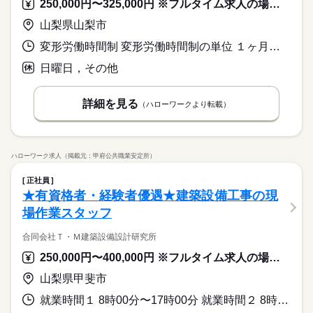
250,000円〜325,000円 ※フルタイム求人の場合は月額（換算額）、パート求人の場合は時間額を表示しています。
山梨県山梨市
変形労働時間制 変形労働時間制の単位 １ヶ月単位 就業時間１ 8時00分〜16時45分
日曜日，その他
詳細を見る
（ハローワークより転載）
ハローワーク求人（掲載元：甲府公共職業安定所）
正社員
★有資格者・経験者優遇★建築設備工事の現
場作業スタッフ
合同会社Ｔ・Ｍ建築設備設計研究所
250,000円〜400,000円 ※フルタイム求人の場合は月額（換算額）、パート求人の場合は時間額を表示しています。
山梨県甲斐市
就業時間１ 8時00分〜17時00分 就業時間２ 8時30分〜17時30分 就業時間に関する特記事項 （１）が基本の時間ですが、現場により（２）や、他変動する場合