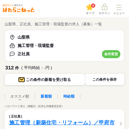
0
キープ
ログイン
メニュー
山梨県、正社員、施工管理・現場監督の求人（募集）一覧
山梨県
施工管理・現場監督
正社員
条件変更
312
( 平均時給：-円 )
件
この条件の
新着を受け取る
この条件を保存
オススメ順
新着順
時給順
ハローワーク求人（掲載元：松本公共職業安定所）
正社員
施工管理（新築住宅・リフォーム）／甲府市