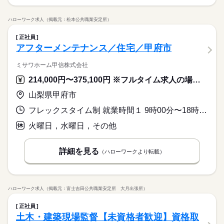
ハローワーク求人（掲載元：松本公共職業安定所）
正社員
アフターメンテナンス／住宅／甲府市
ミサワホーム甲信株式会社
214,000円〜375,100円 ※フルタイム求人の場合は月額（換算額）、パート求人の場合は時間額を表示しています。
山梨県甲府市
フレックスタイム制 就業時間１ 9時00分〜18時00分 又は 6時00分〜21時00分の時間の間の8時間程度 就業時間に関する特記事項 フレックスタイム制
火曜日，水曜日，その他
詳細を見る
（ハローワークより転載）
ハローワーク求人（掲載元：富士吉田公共職業安定所 大月出張所）
正社員
土木・建築現場監督【未資格者歓迎】資格取