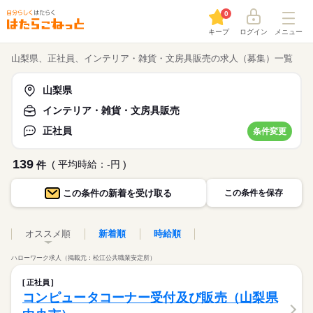
0
キープ
ログイン
メニュー
山梨県、正社員、インテリア・雑貨・文房具販売の求人（募集）一覧
山梨県
インテリア・雑貨・文房具販売
正社員
条件変更
139
( 平均時給：-円 )
件
この条件の
新着を受け取る
この条件を保存
オススメ順
新着順
時給順
ハローワーク求人（掲載元：松江公共職業安定所）
正社員
コンピュータコーナー受付及び販売（山梨県