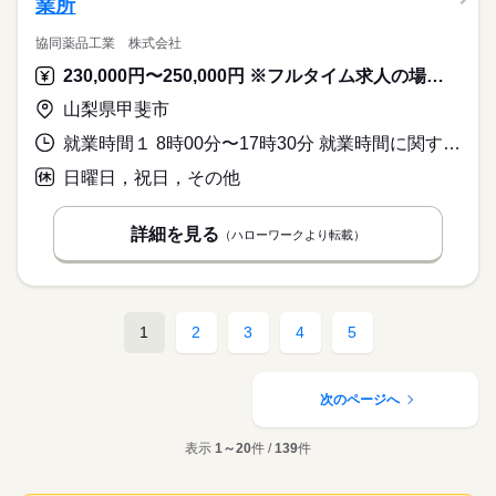
業所
協同薬品工業 株式会社
230,000円〜250,000円 ※フルタイム求人の場合は月額（換算額）、パート求人の場合は時間額を表示しています。
山梨県甲斐市
就業時間１ 8時00分〜17時30分 就業時間に関する特記事項 就業時間：実働８時間
日曜日，祝日，その他
詳細を見る
（ハローワークより転載）
1
2
3
4
5
次のページへ
表示
1～20
件 /
139
件