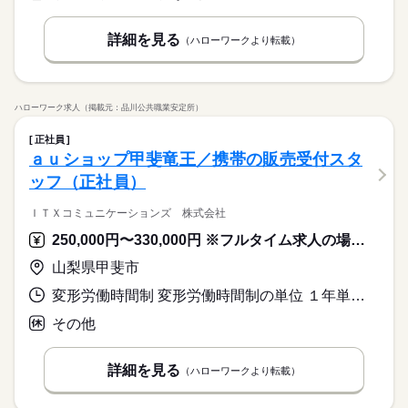
詳細を見る
（ハローワークより転載）
ハローワーク求人（掲載元：品川公共職業安定所）
正社員
ａｕショップ甲斐竜王／携帯の販売受付スタ
ッフ（正社員）
ＩＴＸコミュニケーションズ 株式会社
250,000円〜330,000円 ※フルタイム求人の場合は月額（換算額）、パート求人の場合は時間額を表示しています。
山梨県甲斐市
変形労働時間制 変形労働時間制の単位 １年単位 又は 9時30分〜19時30分の時間の間の8時間 就業時間に関する特記事項 ・１日の実働時間：８時間～８時間３０分のシフト制
その他
詳細を見る
（ハローワークより転載）