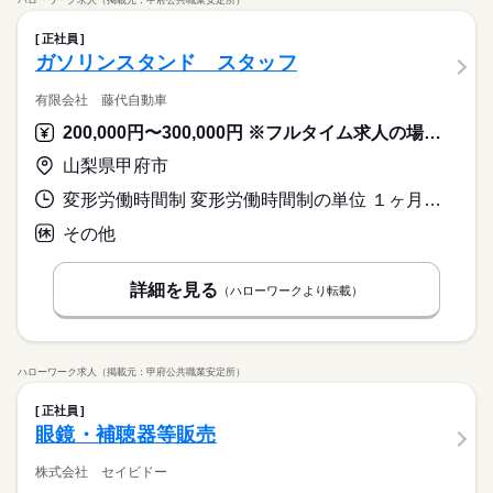
ハローワーク求人（掲載元：甲府公共職業安定所）
正社員
ガソリンスタンド スタッフ
有限会社 藤代自動車
200,000円〜300,000円 ※フルタイム求人の場合は月額（換算額）、パート求人の場合は時間額を表示しています。
山梨県甲府市
変形労働時間制 変形労働時間制の単位 １ヶ月単位 又は 6時00分〜22時00分の時間の間の8時間程度 就業時間に関する特記事項 シフト制
その他
詳細を見る
（ハローワークより転載）
ハローワーク求人（掲載元：甲府公共職業安定所）
正社員
眼鏡・補聴器等販売
株式会社 セイビドー