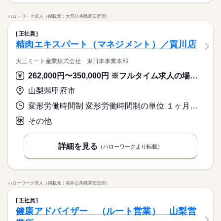
ハローワーク求人（掲載元：大宮公共職業安定所）
正社員
精肉エキスパート（マネジメント）／貢川店
大三ミート産業株式会社 東日本事業本部
262,000円〜350,000円 ※フルタイム求人の場合は月額（換算額）、パート求人の場合は時間額を表示しています。
山梨県甲府市
変形労働時間制 変形労働時間制の単位 １ヶ月単位 就業時間１ 7時00分〜16時30分 就業時間に関する特記事項 週４４時間特例事業場
その他
詳細を見る
（ハローワークより転載）
ハローワーク求人（掲載元：長井公共職業安定所）
正社員
健康アドバイザー （ルート営業） 山梨営