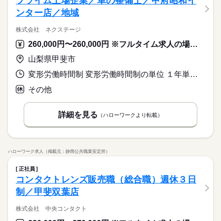
プライム上場企業／車の整備士／甲府昭和イ
ンター店／地域
株式会社 ネクステージ
260,000円〜260,000円 ※フルタイム求人の場合は月額（換算額）、パート求人の場合は時間額を表示しています。
山梨県甲斐市
変形労働時間制 変形労働時間制の単位 １年単位 就業時間１ 9時30分〜18時30分 就業時間に関する特記事項 月平均労働時間１６３．３時間
その他
詳細を見る
（ハローワークより転載）
ハローワーク求人（掲載元：静岡公共職業安定所）
正社員
コンタクトレンズ販売職（総合職）週休３日
制／甲斐双葉店
株式会社 中央コンタクト