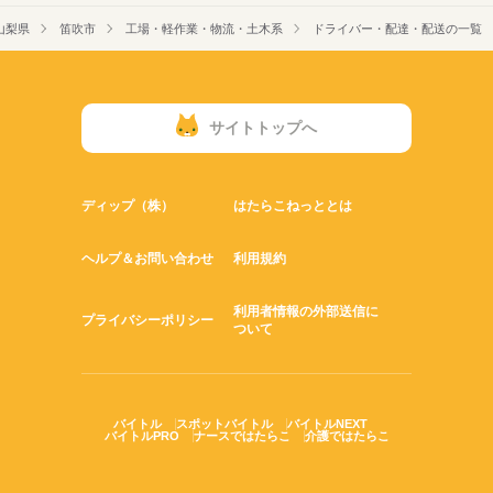
山梨県
笛吹市
工場・軽作業・物流・土木系
ドライバー・配達・配送の一覧
サイトトップへ
ディップ（株）
はたらこねっととは
ヘルプ＆お問い合わせ
利用規約
利用者情報の外部送信に
プライバシーポリシー
ついて
バイトル
スポットバイトル
バイトルNEXT
バイトルPRO
ナースではたらこ
介護ではたらこ