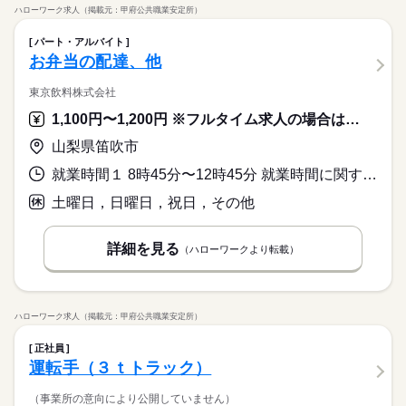
ハローワーク求人（掲載元：甲府公共職業安定所）
パート・アルバイト
お弁当の配達、他
東京飲料株式会社
1,100円〜1,200円 ※フルタイム求人の場合は月額（換算額）、パート求人の場合は時間額を表示しています。
山梨県笛吹市
就業時間１ 8時45分〜12時45分 就業時間に関する特記事項 始業・終業時刻はご相談に応じます。
土曜日，日曜日，祝日，その他
詳細を見る
（ハローワークより転載）
ハローワーク求人（掲載元：甲府公共職業安定所）
正社員
運転手（３ｔトラック）
（事業所の意向により公開していません）