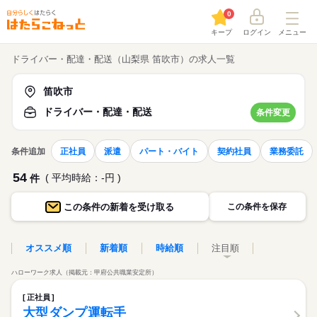
0
キープ
ログイン
メニュー
ドライバー・配達・配送（山梨県 笛吹市）の求人一覧
笛吹市
ドライバー・配達・配送
条件変更
条件追加
正社員
派遣
パート・バイト
契約社員
業務委託
54
( 平均時給：-円 )
件
この条件の
新着を受け取る
この条件を保存
オススメ順
新着順
時給順
注目順
ハローワーク求人（掲載元：甲府公共職業安定所）
正社員
大型ダンプ運転手