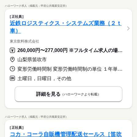
ハローワーク求人（掲載元：甲府公共職業安定所）
正社員
近鉄ロジスティクス・システムズ業務（２ｔ
車）
東京飲料株式会社
260,000円〜277,000円 ※フルタイム求人の場合は月額（換算額）、パート求人の場合は時間額を表示しています。
山梨県笛吹市
変形労働時間制 変形労働時間制の単位 １年単位 就業時間１ 6時30分〜15時30分 就業時間に関する特記事項 月単位で勤務時間変動あり（会社カレンダーによる）
土曜日，日曜日，その他
詳細を見る
（ハローワークより転載）
ハローワーク求人（掲載元：甲府公共職業安定所）
正社員
コカ・コーラ自販機管理配送セールス［笛吹