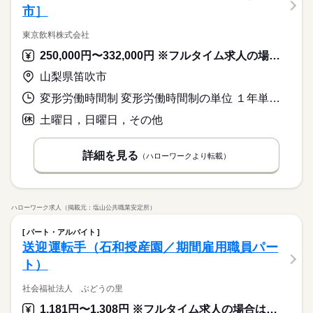
市］
東京飲料株式会社
250,000円〜332,000円 ※フルタイム求人の場合は月額（換算額）、パート求人の場合は時間額を表示しています。
山梨県笛吹市
変形労働時間制 変形労働時間制の単位 １年単位 就業時間１ 8時00分〜17時00分 就業時間２ 7時00分〜16時00分 就業時間に関する特記事項 月単位で勤務時間変動あり（会社カレンダーによる）
土曜日，日曜日，その他
詳細を見る
（ハローワークより転載）
ハローワーク求人（掲載元：塩山公共職業安定所）
パート・アルバイト
送迎運転手（石和授産園／期間雇用職員パー
ト）
社会福祉法人 ぶどうの里
1,181円〜1,308円 ※フルタイム求人の場合は月額（換算額）、パート求人の場合は時間額を表示しています。