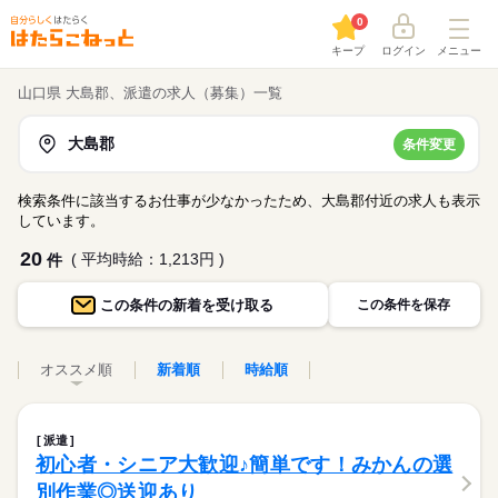
0
キープ
ログイン
メニュー
山口県 大島郡、派遣の求人（募集）一覧
大島郡
条件変更
検索条件に該当するお仕事が少なかったため、大島郡付近の求人も表示
しています。
20
( 平均時給：1,213円 )
件
この条件の
新着を受け取る
この条件を保存
オススメ順
新着順
時給順
派遣
初心者・シニア大歓迎♪簡単です！みかんの選
別作業◎送迎あり