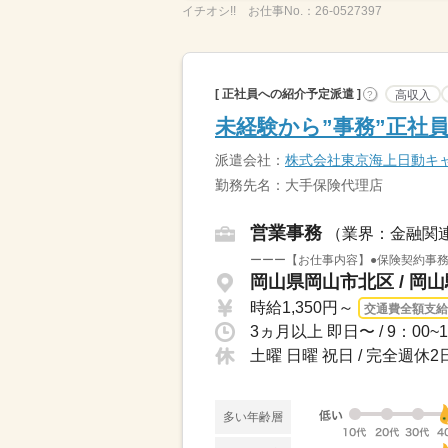
イチオシ!!
お仕事No.：
26-0527397
[ 正社員への紹介予定派遣 ]
高収入
?
未経験から”事務”正社
派遣会社：
株式会社東京海上日動キャ
勤務先名：大手保険代理店
営業事務
（業界：金融関
ーーー【お仕事内容】●保険契約事務
岡山県岡山市北区 / 岡
時給1,350円～
交通費全額支給
土曜 日曜 祝日 / 完全週
多い年齢層