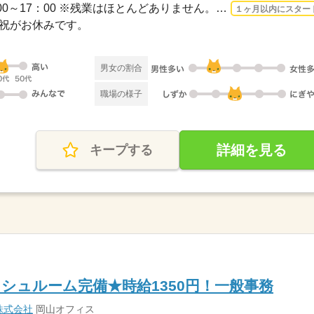
3ヵ月以上 2026/9/1〜 / 9：00～17：00 ※残業はほとんどありません。※休憩は６０分で...
１ヶ月以内にスター
日・祝がお休みです。
男女の割合
職場の様子
詳細を見る
キープする
シュルーム完備★時給1350円！一般事務
株式会社
岡山オフィス