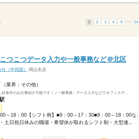
1
2
3
4
5
･･･
14
示
も★こつこつデータ入力や一般事務など＠北区
会社（中四国）
岡山支店
（業界：その他）
好条件のお仕事紹介可能です！／一般事務・データ入力など◎オフィスデ...
駅
長期 / 09：00～17：3009：00～18：00【シフ
・祝・土日祝日休みの職場・希望休が取れるシフト制・大型連...