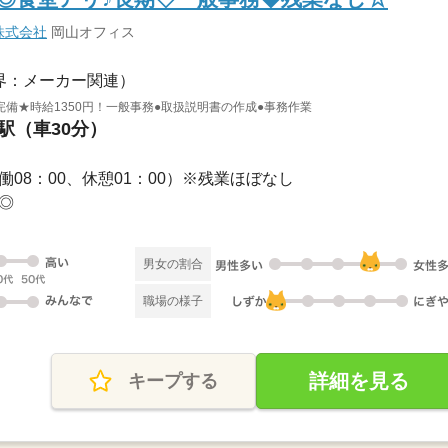
株式会社
岡山オフィス
界：メーカー関連）
備★時給1350円！一般事務●取扱説明書の作成●事務作業
山駅（車30分）
（実働08：00、休憩01：00）※残業ほぼなし
み◎
男女の割合
職場の様子
詳細を見る
キープする