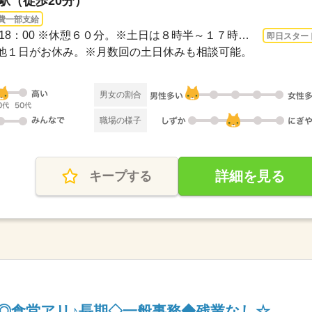
山駅（徒歩20分）
費一部支給
3ヵ月以上 即日〜 / 9：30～18：00 ※休憩６０分。※土日は８時半～１７時半の勤務です...
即日スター
その他１日がお休み。※月数回の土日休みも相談可能。
男女の割合
職場の様子
詳細を見る
キープする
円◎食堂アリ♪長期◇一般事務◆残業なし☆