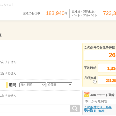
らこねっと】
正社員・契約社員・
183,940
723,
派遣のお仕事：
件
パート・アルバイト：
覧
この条件のお仕事件数
26
はありません
1,31
平均時給
はありません
月収換算
231,26
期間
Jobアラート登録
はありません
この条件でメールを
受け取る
（無料）