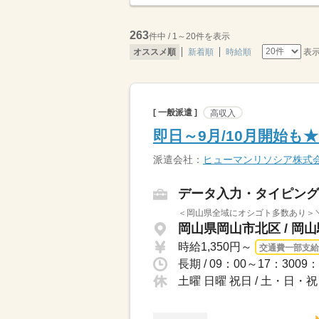
263
件中 / 1～20件を表示
表
オススメ順
新着順
時給順
[ 一般派遣 ]
高収入
即日～9月/10月開始
派遣会社：
ヒューマンリソシア株式
データ入力・タイピング
＜岡山県全域にオシゴト多数あり＞＼
岡山県岡山市北区 / 岡山
時給1,350円～
交通費一部支給
土曜 日曜 祝日 / 土・日