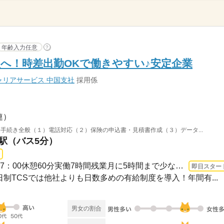
年齢入力任意
?
員へ！時差出勤OKで働きやすい♪安定企業
リアサービス 中国支社
採用係
連）
手続き全般（１）電話対応（２）保険の申込書・見積書作成（３）データ...
山駅（バス5分）
3ヵ月以上 即日〜 / 9：00~17：00休憩60分実働7時間残業月に5時間まで少なめなのでプ...
即日スター
休2日制TCSでは他社よりも日数多めの有給制度を導入！年間有...
男女の割合