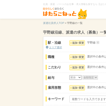
社員・派遣・パートのお仕事・求人情報を探すなら【はた
派遣社員求人TOP
>
宇野線の一覧
宇野線沿線、派遣の求人（募集）一
駅・沿線
宇野線
追加･変更
エリア選択
職種
選択中の条件
追加･変更
こだわり
選択中の条件
追加･変更
給与
雇用形態
選択中の条件
追加･変更
キーワード