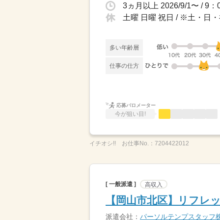
土曜 日曜 祝日 / ※土・
多い年齢層
仕事の仕方
応募バロメーター
今が狙い目!
イチオシ!!
お仕事No.：
7204422012
[ 一般派遣 ]
高収入
【岡山市北区】リフレッ
派遣会社：
パーソルテンプスタッフ