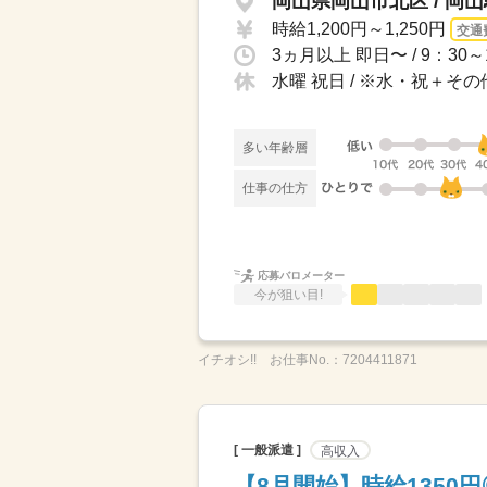
岡山県岡山市北区 / 岡
時給1,200円～1,250円
交通
水曜 祝日 / ※水・祝＋
多い年齢層
仕事の仕方
応募バロメーター
今が狙い目!
イチオシ!!
お仕事No.：
7204411871
[ 一般派遣 ]
高収入
【8月開始】時給1350