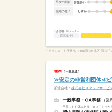
男女の割合
職場の様子
応募バロメーター
応募集中!
イチオシ☆
お仕事No.：
reg岡山市北区-岡山4P
NEW!
[ 一般派遣 ]
≫安定の非営利団体≪ピ
派遣会社：
株式会社スタッフサービ
一般事務・OA事務
（業
平日にもお休みあり！ＯＪＴしっか