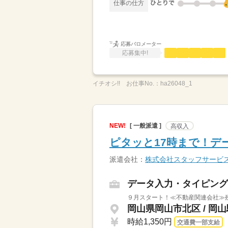
仕事の仕方
応募バロメーター
応募集中!
イチオシ!!
お仕事No.：
ha26048_1
NEW!
[ 一般派遣 ]
高収入
ピタッと17時まで！デ
派遣会社：
株式会社スタッフサービ
データ入力・タイピング
９月スタート！≪不動産関連会社≫
岡山県岡山市北区 / 岡
時給1,350円
交通費一部支給