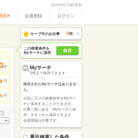
2026/8/6 15時更新
366
会員登録
ログイン
件
0
キープ中のお仕事
件
この検索条件を
保存
Myサーチに保存
3
件
Myサーチ
5件まで保存できます
4
円
保存されたMyサーチはありませ
ん。
円
4
お気に入りの検索条件をMyサー
チに保存することができます。
仕事一覧にある「Myサーチに保
存」ボタンから保存できます。
会員登録は不要です。
最近検索した条件