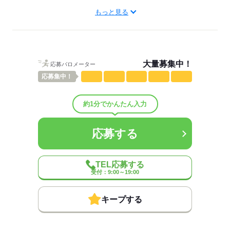
もっと見る
しずか
にぎやか
職場の様子
配属先部署：
男女比
（男4：女6）
概要：
業界
その他
大量募集中！
応募バロメーター
事業内容
≪こんな条件の仕事も…！≫
・PCスキルはタイピングできればOK
応募
集中！
・電話対応なし
・短期でのご勤務 など
約1分でかんたん入力
（派遣先によって条件は変わります）
応募する
応募する
TEL応募する
受付：9:00～19:00
キープする