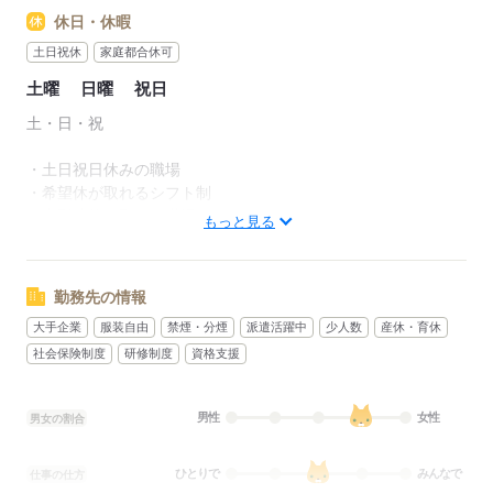
休日・休暇
●残業：基本的になし
（0～5時間/月）
土日祝休
家庭都合休可
土曜
日曜
祝日
【こんな希望もOKです】
□扶養内で働きたい
土・日・祝
□保育園のお迎えにいける時間帯がいい
□朝がニガテなので遅めの出社がいい
・土日祝日休みの職場
□土日は必ず休みたい など
・希望休が取れるシフト制
・大型連休が取れる職場
もっと見る
あなたの希望の条件が
できるだけ叶えられる職場をご紹介します。
様々なお仕事先がございます。
まずはご相談ください！
勤務先の情報
応募する
大手企業
服装自由
禁煙・分煙
派遣活躍中
少人数
産休・育休
応募する
社会保険制度
研修制度
資格支援
男性
女性
男女の割合
ひとりで
みんなで
仕事の仕方