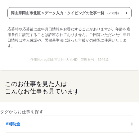
岡山県岡山市北区 × データ入力・タイピングの仕事一覧
(238件)
応募時や応募後に生年月日情報をお尋ねすることがありますが、年齢を雇
用条件に設定することは許容されておりません。ご回答いただいた生年月
日情報は本人確認や、労働基準法に沿った年齢かの確認に使用いたしま
す。
仕事No.
reg岡山市北区-大元HD
管理番号：
394411
このお仕事を見た人は
こんなお仕事も見ています
タグからお仕事を探す
#補助金