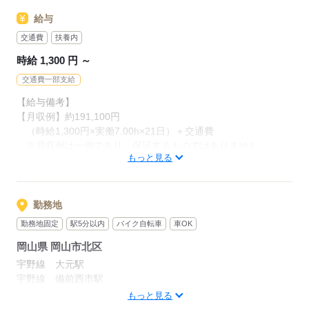
しっかりとサポートもさせていただきます♪
給与
希望の業界や苦手な業界も
◆こんな方が活躍中◆
交通費
扶養内
お聞かせください◎
主婦（夫）さん
あなたの就業機会を
時給 1,300 円 ～
子供が小さい
全力でサポートします！
フリーターさん
交通費一部支給
ブランクあり
まずはご応募⇒ご登録を◎
【給与備考】
スキルを獲得したい
【月収例】約191,100円
自宅近くで働きたい
（時給1,300円×実働7.00h×21日）＋交通費
☆20～40代を中心に、幅広い年代の方が活躍中☆
応募する
※月収例は一例であり、保証するものではありません。
もっと見る
【交通費】 通勤交通費の支給あり（当社規定による）
応募する
【交通費備考】
勤務地
規定あり
勤務地固定
駅5分以内
バイク自転車
車OK
岡山県 岡山市北区
応募する
宇野線 大元駅
宇野線 備前西市駅
山陽本線 岡山駅
もっと見る
市内中心にお仕事多数あり！