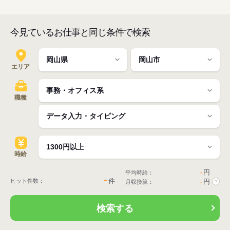
今見ているお仕事と同じ条件で検索
エリア
職種
時給
-
円
平均時給：
-
件
ヒット件数：
-
円
月収換算：
?
検索する