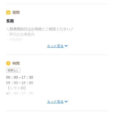
徒歩/公共機関/自転車/車…
ご希望の通勤方法をお伝えください♪
期間
長期
応募する
＼勤務開始日はお気軽にご相談ください／
・即日お仕事案内
・8月開始
・9月開始
もっと見る
・10月開始 など
時間
応募する
残業なし
09：00～17：30
09：00～18：00
【シフト例】
■9：00～17：30
■9：00～18：00など
もっと見る
※上記以外の勤務時間も多数あります。