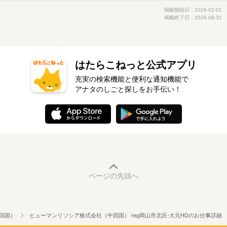
掲載開始日：2026-02-01
掲載終了日：2026-08-31
はたらこねっと公式アプリ
充実の検索機能と便利な通知機能で
アナタのしごと探しをお手伝い！
ページの先頭へ
四国）
ヒューマンリソシア株式会社（中四国） reg岡山市北区-大元HDのお仕事詳細