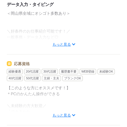
データ入力・タイピング
＜岡山県全域にオシゴト多数あり＞
＼好条件のお仕事紹介可能です！／
一般事務・データ入力など◎
もっと見る
オフィスデビュー応援のお仕事、経験を活かして
直接雇用を目指せるお仕事も多数ございます★
応募資格
【例えば…】
経験優遇
20代活躍
30代活躍
履歴書不要
WEB登録
未経験OK
■こつこつデータ入力
■未経験歓迎の一般事務
40代活躍
50代活躍
主婦・主夫
ブランクOK
■補助金関連
【このような方にオススメです！】
■スキルUPを目指す！営業事務 など◎
＊PCのかんたん操作ができる
≪こんな条件の仕事も…！≫
＼未経験の方大歓迎／
・PCスキルはタイピングできればOK
「できるかな…」
・電話対応なし
もっと見る
不安に思われる方もご安心ください。
・短期でのご勤務 など
実際に未経験からオフィスデビューされた方も多数！
（派遣先によって条件は変わります）