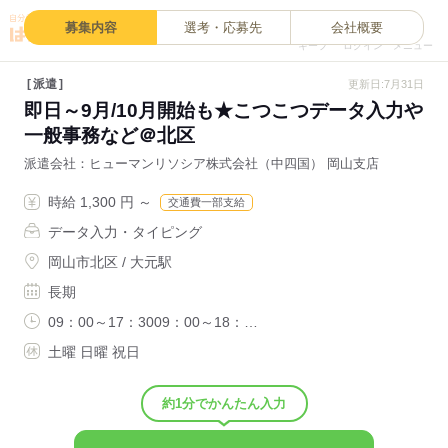
0
募集内容
選考・応募先
会社概要
キープ
ログイン
メニュー
派遣
更新日:7月31日
即日～9月/10月開始も★こつこつデータ入力や
一般事務など＠北区
派遣会社
ヒューマンリソシア株式会社（中四国） 岡山支店
時給 1,300 円 ～
交通費一部支給
データ入力・タイピング
岡山市北区 / 大元駅
長期
09：00～17：3009：00～18：…
土曜 日曜 祝日
約1分でかんたん入力