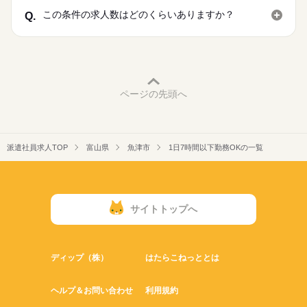
この条件の求人数はどのくらいありますか？
Q.
ページの先頭へ
派遣社員求人TOP
富山県
魚津市
1日7時間以下勤務OKの一覧
サイトトップへ
ディップ（株）
はたらこねっととは
ヘルプ＆お問い合わせ
利用規約