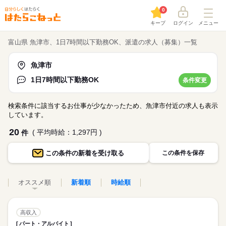
0
キープ
ログイン
メニュー
富山県 魚津市、1日7時間以下勤務OK、派遣の求人（募集）一覧
魚津市
1日7時間以下勤務OK
条件変更
検索条件に該当するお仕事が少なかったため、魚津市付近の求人も表示
しています。
20
( 平均時給：1,297円 )
件
この条件の
新着を受け取る
この条件を保存
オススメ順
新着順
時給順
高収入
パート・アルバイト