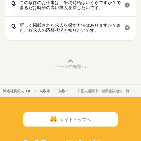
この条件のお仕事は、平均時給はいくらですか？で
Q.
きるだけ時給の高い求人を探したいです。
新しく掲載された求人を探す方法はありますか？ま
Q.
た、各求人の応募状況も知りたいです。
ページの先頭へ
派遣社員求人TOP
鳥取県
鳥取市
外国人活躍中・留学生歓迎の一覧
サイトトップへ