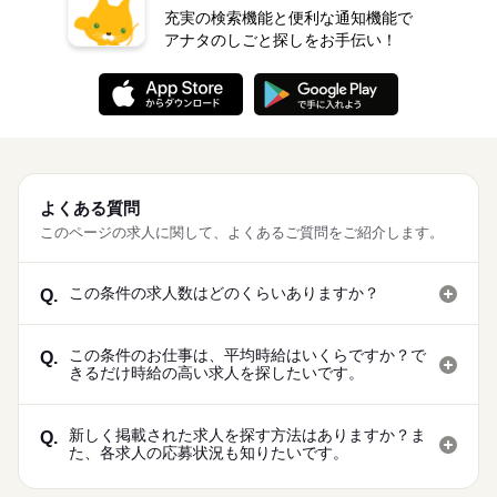
充実の検索機能と便利な通知機能で
アナタのしごと探しをお手伝い！
よくある質問
このページの求人に関して、よくあるご質問をご紹介します。
この条件の求人数はどのくらいありますか？
Q.
この条件のお仕事は、平均時給はいくらですか？で
Q.
きるだけ時給の高い求人を探したいです。
新しく掲載された求人を探す方法はありますか？ま
Q.
た、各求人の応募状況も知りたいです。