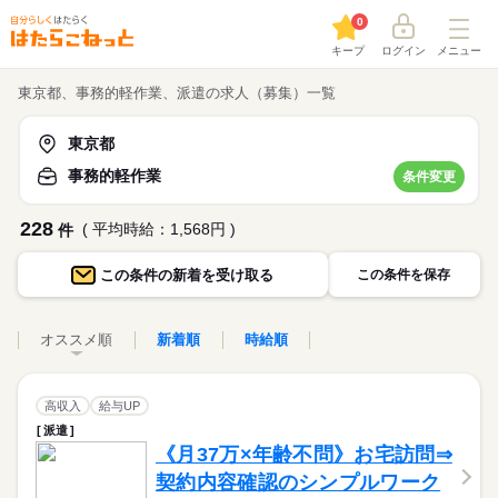
0
キープ
ログイン
メニュー
東京都、事務的軽作業、派遣の求人（募集）一覧
東京都
事務的軽作業
条件変更
228
( 平均時給：1,568円 )
件
この条件の
新着を受け取る
この条件を保存
オススメ順
新着順
時給順
高収入
給与UP
派遣
《月37万×年齢不問》お宅訪問⇒
契約内容確認のシンプルワーク