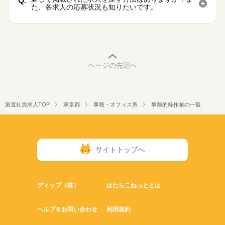
Q.
た、各求人の応募状況も知りたいです。
ページの先頭へ
派遣社員求人TOP
東京都
事務・オフィス系
事務的軽作業の一覧
サイトトップへ
ディップ（株）
はたらこねっととは
ヘルプ＆お問い合わせ
利用規約