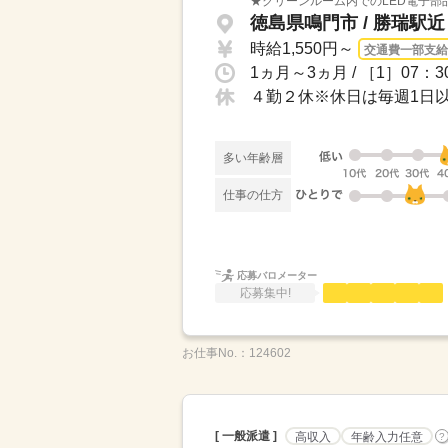
★クリーンルーム内でのLED電子部
徳島県鳴門市 / 勝瑞駅近
時給1,550円～
交通費一部支給
1ヵ月～3ヵ月 / ［1］07：3
４勤２休※休日は毎週1日
多い年齢層
仕事の仕方
応募バロメーター
応募集中!
お仕事No.：
124602
[ 一般派遣 ]
高収入
年齢入力任意
?