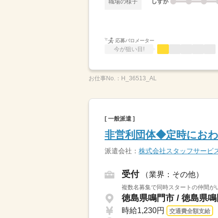
職場の様子
応募バロメーター
今が狙い目!
お仕事No.：
H_36513_AL
[ 一般派遣 ]
非営利団体◆定時にお
派遣会社：
株式会社スタッフサービ
受付
（業界：その他）
複数名募集で同時スタートの仲間が
徳島県鳴門市 / 徳島県
時給1,230円
交通費全額支給