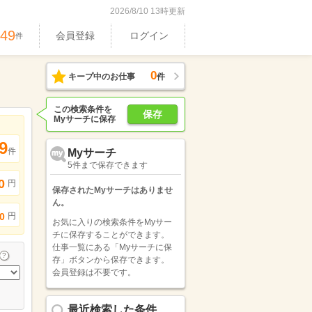
2026/8/10 13時更新
449
会員登録
ログイン
件
0
キープ中のお仕事
件
この検索条件を
保存
Myサーチに保存
9
件
Myサーチ
5件まで保存できます
0
円
保存されたMyサーチはありませ
ん。
円
0
お気に入りの検索条件をMyサー
チに保存することができます。
仕事一覧にある「Myサーチに保
存」ボタンから保存できます。
会員登録は不要です。
最近検索した条件