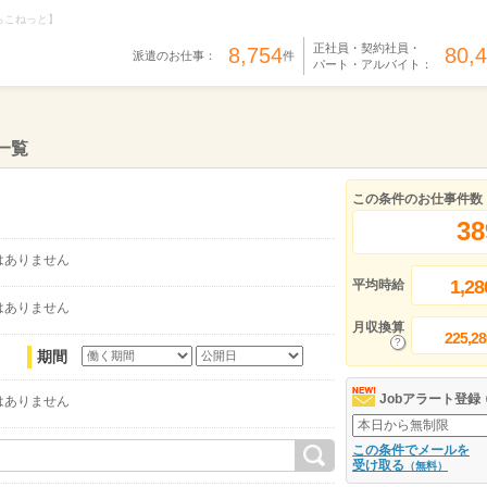
らこねっと】
正社員・契約社員・
8,754
80,
派遣のお仕事：
件
パート・アルバイト：
一覧
この条件のお仕事件数
38
はありません
1,28
平均時給
はありません
月収換算
225,28
期間
Jobアラート登録
はありません
この条件でメールを
受け取る
（無料）