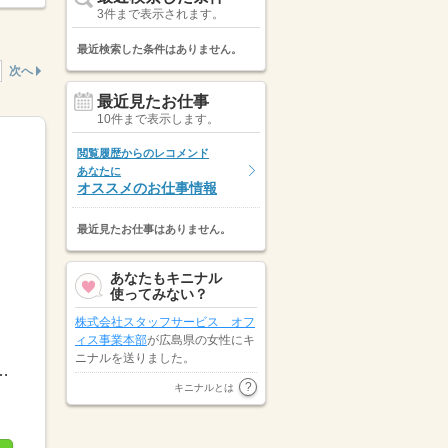
3件まで表示されます。
最近検索した条件はありません。
次へ
最近見たお仕事
10件まで表示します。
閲覧履歴からのレコメンド
あなたに
オススメのお仕事情報
最近見たお仕事はありません。
あなたもキニナル
使ってみない？
株式会社スタッフサービス オフ
ィス事業本部
が広島県の女性にキ
ニナルを送りました。
働最低2時間※残業代は全額支給週2日～・1日2h～OK！...
広島県の女性が
株式会社東京海上
キニナルとは
日動キャリアサービス 中国支社
にキニナルを送りました。