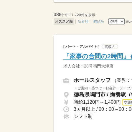
389
件中 / 1～20件を表示
表
オススメ順
新着順
時給順
[ パート・アルバイト ]
高収入
「家事の合間の2時間」
求人会社：28号鳴門大津店
ホールスタッフ
（業界：
・ご案内・盛つけ・お会計・テーブル
徳島県鳴門市 / 撫養駅（
時給1,120円～1,400円
交通
シフト制