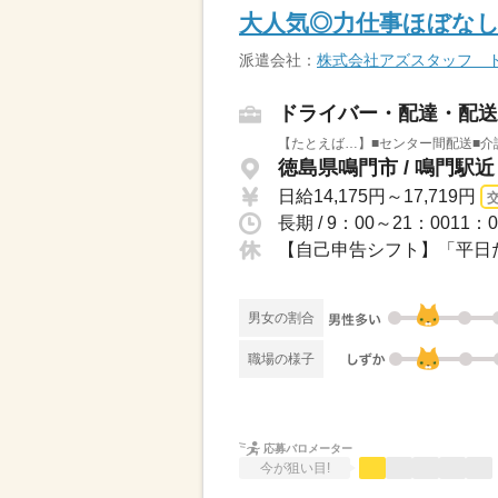
大人気◎力仕事ほぼなし
派遣会社：
株式会社アズスタッフ 
ドライバー・配達・配送
【たとえば…】■センター間配送■介
徳島県鳴門市 / 鳴門駅近
日給14,175円～17,719円
長期 / 9：00～21：001
【自己申告シフト】「平日だ
男女の割合
職場の様子
応募バロメーター
今が狙い目!