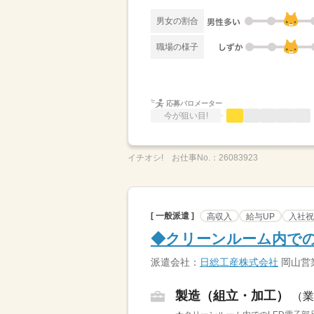
男女の割合
職場の様子
応募バロメーター
今が狙い目!
イチオシ!
お仕事No.：
26083923
[ 一般派遣 ]
高収入
給与UP
入社祝
◆クリーンルーム内での
派遣会社：
日総工産株式会社
岡山営
製造（組立・加工）
（業