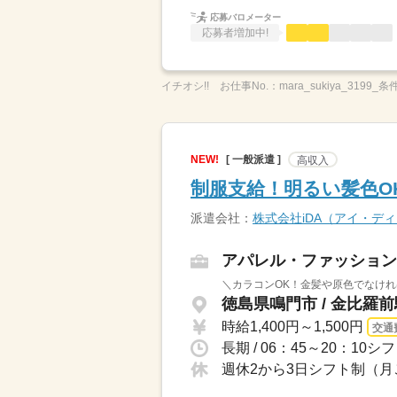
応募バロメーター
応募者増加中!
イチオシ!!
お仕事No.：
mara_sukiya_3199_条
NEW!
[ 一般派遣 ]
高収入
制服支給！明るい髪色O
派遣会社：
株式会社iDA（アイ・デ
アパレル・ファッション
＼カラコンOK！金髪や原色でなけれ
徳島県鳴門市 / 金比羅
時給1,400円～1,500円
交通
長期 / 06：45～20：10
週休2から3日シフト制（月