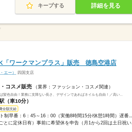
詳細を見る
キープする
件
K「ワークマンプラス」販売 徳島空港店
ィ・エー）
四国支店
・コスメ販売
（業界：ファッション・コスメ関連）
ば髪色自由！業務に支障ない長さ、デザインであればネイルも自由！／高い...
前駅（車10分）
費全額支給
シフト制早番：6：45～16：00（実働8時間15分/休憩1時間）遅番..
ごとに定休日有）事前に希望休を申告（月1から2回は土日祝い..