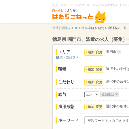
社員・派遣・パートのお仕事・求人情報を探すなら【はた
派遣社員求人TOP
>
徳島県
(4,486件) >
鳴門市の一覧
徳島県 鳴門市、派遣の求人（募集）
エリア
鳴門市
追加･変更
駅・沿線選択
職種
選択中の条件
追加･変更
こだわり
選択中の条件
追加･変更
給与
雇用形態
選択中の条件
追加･変更
キーワード