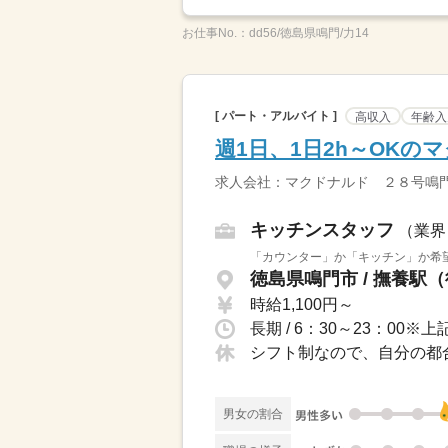
お仕事No.：
dd56/徳島県鳴門/力14
[ パート・アルバイト ]
高収入
年齢入
週1日、1日2h～OK
求人会社：マクドナルド ２８号鳴
キッチンスタッフ
（業界
「カウンター」か「キッチン」か希望
徳島県鳴門市 / 撫養駅（
時給1,100円～
シフト制なので、自分の都
男女の割合