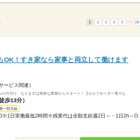
1
2
3
4
5
･･･
20
示
もOK！すき家なら家事と両立して働けます
サービス関連）
の片付け などまずは簡単な業務からスタート！【セルフオーダー導入な...
徒歩13分）
費一部支給
3ヵ月以上 / 00：00～00：00※1日実