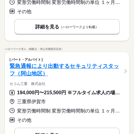
変形労働時間制 変形労働時間制の単位 １ヶ月単位 就業時間１ 9時00分〜20時00分 就業時間２ 20時00分〜9時00分 就業時間に関する特記事項 週労働時間３９時間を基準としているので勤務形態については特記
その他
詳細を見る
（ハローワークより転載）
ハローワーク求人（掲載元：津公共職業安定所）
パート・アルバイト
緊急通報により出動するセキュリティスタッ
フ（阿山地区）
セコム三重 株式会社
194,000円〜215,500円 ※フルタイム求人の場合は月額（換算額）、パート求人の場合は時間額を表示しています。
三重県伊賀市
変形労働時間制 変形労働時間制の単位 １ヶ月単位 就業時間１ 9時00分〜8時59分 就業時間に関する特記事項 基本は２４時間の交替制です
その他