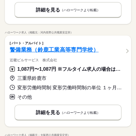
詳細を見る
（ハローワークより転載）
休日・休暇
※現場によって異なる
休み希望の相談OK！お気軽にどうぞ♪
ハローワーク求人（掲載元：河内長野公共職業安定所）
パート・アルバイト
警備業務（鈴鹿工業高等専門学校）
近畿ビルサービス 株式会社
1,087円〜1,087円 ※フルタイム求人の場合は月額（換算額）、パート求人の場合は時間額を表示しています。
三重県鈴鹿市
変形労働時間制 変形労働時間制の単位 １ヶ月単位 就業時間１ 17時00分〜8時30分 就業時間２ 18時00分〜8時00分 就業時間３ 8時30分〜8時29分 就業時間に関する特記事項 （３）は日・祝日（休憩４５０分）
その他
詳細を見る
（ハローワークより転載）
ハローワーク求人（掲載元：大阪西公共職業安定所）