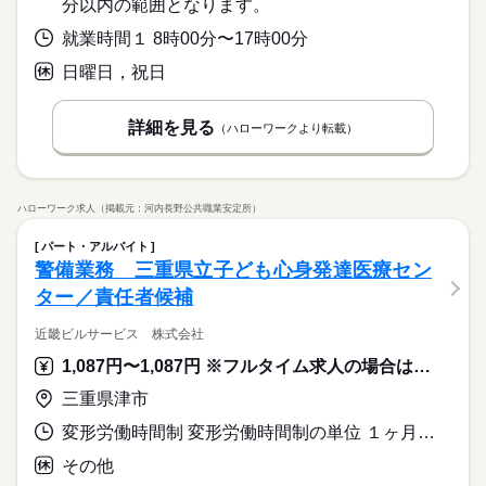
方 ・フリーターさん歓迎 ・主婦（夫）さん歓迎
続きを読む
分以内の範囲となります。
手当支給、教育期間あり… 充実の福利厚生でお待ちしておりま
経験やスキルではなく人柄重視なので、 まずはお気軽にお問い
応募資格
す！
続きを読む
合わせください♪ 少しでも興味がございましたら ご連絡くださ
就業時間１ 8時00分〜17時00分
／ 学歴・経験不問！ シニア世代も活躍中 ＼ ［必須条件］
い！ ご応募お待ちしております！
時給 1,140円～
給与
￣￣￣￣￣ ◆警備業法により18歳以上の方 ［大歓迎です！］
日曜日，祝日
詳しい募集要項をすべて見る
◆格安寮あり …寮完備だから 遠方の方も安心です♪ ◆週払い
￣￣￣￣￣￣￣ ◎警備にかかわる資格をお持ちの方 ・未経験O
★教育期間あり ◆週払い可能 ◆有資格者は資格手当支給 【交通
お仕事の特徴
制度あり …お財布にうれしい前払い制度あり♪ 急な出費にも
K ・経験者優遇 ・学歴不問 ・ブランクOK ・既卒・第二新卒の
費備考】 規定あり
対応できます！ 他にも、 雇用保険完備、交通費規定支給、 資格
基本特徴
方 ・フリーターさん歓迎 ・主婦（夫）さん歓迎
詳細を見る
続きを読む
（ハローワークより転載）
手当支給、教育期間あり… 充実の福利厚生でお待ちしておりま
応募する
未経験OK
30代活躍
40代活躍
50代活躍
60代歓迎
す！
続きを読む
続きを読む
募集条件
時給 1,140円～
給与
詳しい募集要項をすべて見る
ハローワーク求人（掲載元：河内長野公共職業安定所）
勤務先公開
大量募集
交通費
主婦・主夫
続きを読む
★教育期間あり ◆週払い可能 ◆有資格者は資格手当支給 【交通
長期
期間・時間
費備考】 規定あり
就業時間・曜日
基本特徴
パート・アルバイト
08：00～17：00 ◆実働8時間 / 休憩1時間 ◆残業なし ※勤務時
応募する
警備業務 三重県立子ども心身発達医療セン
家庭都合休可
未経験OK
30代活躍
40代活躍
50代活躍
60代歓迎
間帯は現場によって異なる場合あり
ター／責任者候補
募集条件
続きを読む
勤務先公開
大量募集
交通費
主婦・主夫
働き方・環境
就業時間・曜日
働き方・環境
家庭都合休可
ブランクOK
社会保険制度
研修制度
資格支援
近畿ビルサービス 株式会社
続きを読む
続きを読む
ブランクOK
社会保険制度
研修制度
資格支援
長期
期間・時間
制服あり
週払い
禁煙・分煙
バイク自転車
車OK
1,087円〜1,087円 ※フルタイム求人の場合は月額（換算額）、パート求人の場合は時間額を表示しています。
制服あり
週払い
禁煙・分煙
バイク自転車
車OK
08：00～17：00 ◆実働8時間 / 休憩1時間 ◆残業なし ※勤務時
寮・社宅
英語不要
PC不要
電話なし
三重県津市
休日・休暇
間帯は現場によって異なる場合あり
寮・社宅
英語不要
PC不要
電話なし
変形労働時間制 変形労働時間制の単位 １ヶ月単位 就業時間１ 17時00分〜8時30分 就業時間２ 8時30分〜8時29分 就業時間に関する特記事項 シフト制
※現場によって異なる
その他
続きを読む
休み希望の相談OK！お気軽にどうぞ♪