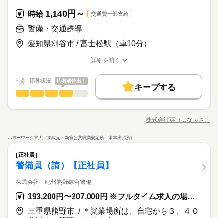
1,140円～
時給
交通費一部支給
警備・交通誘導
愛知県刈谷市 / 富士松駅（車10分）
詳細を開く
職種/応募資格
お仕事の特徴
給与/時間/休日
応募状況
応募者続出！
キープする
警備・交通誘導
職種
男性
女性
男女の割合
／ 施設内警備員・交通誘導警備員の お仕事をお任せしま
す！ ＼ ［ 具体的には… ］ ￣￣￣￣￣￣￣￣￣ ◆工事現場 …
株式会社英（はなぶさ）
ひとりで
みんなで
仕事の仕方
職種/応募資格
お仕事の特徴
給与/時間/休日
車両・歩行者の交通誘導 ◆各種イベント ...車両・歩行者の交通
続きを読む
誘導やご案内 ◆施設内 …お客様対応メイン 優しい対応を
ハローワーク求人（掲載元：新宮公共職業安定所 串本出張所）
お願いします 特別なスキルや経験は必要なし！ はじめての方で
続きを読む
しずか
にぎやか
職場の様子
警備・交通誘導
職種
も大歓迎です☆ 職場は和気あいあいとした雰囲気で ベテランス
男性
女性
男女の割合
正社員
サービス関連
業界
タッフも多く、初めてでも 優しくサポートしてくれる環境です♪
／ 施設内警備員・交通誘導警備員の お仕事をお任せしま
警備員（請）【正社員】
経験やスキルではなく人柄重視なので、 まずはお気軽にお問い
応募資格
す！ ＼ ［ 具体的には… ］ ￣￣￣￣￣￣￣￣￣ ◆工事現場 …
合わせください♪ 少しでも興味がございましたら ご連絡くださ
ひとりで
みんなで
仕事の仕方
車両・歩行者の交通誘導 ◆各種イベント ...車両・歩行者の交通
株式会社 紀州熊野綜合警備
／ 学歴・経験不問！ シニア世代も活躍中 ＼ ［必須条件］
い！ ご応募お待ちしております！
続きを読む
誘導やご案内 ◆施設内 …お客様対応メイン 優しい対応を
￣￣￣￣￣ ◆警備業法により18歳以上の方 ［大歓迎です！］
193,200円〜207,000円 ※フルタイム求人の場合は月額（換算額）、パート求人の場合は時間額を表示しています。
◆格安寮あり …寮完備だから 遠方の方も安心です♪ ◆週払い
お願いします 特別なスキルや経験は必要なし！ はじめての方で
続きを読む
￣￣￣￣￣￣￣ ◎警備にかかわる資格をお持ちの方 ・未経験O
しずか
にぎやか
職場の様子
制度あり …お財布にうれしい前払い制度あり♪ 急な出費にも
も大歓迎です☆ 職場は和気あいあいとした雰囲気で ベテランス
K ・経験者優遇 ・学歴不問 ・ブランクOK ・既卒・第二新卒の
三重県熊野市 / ＊就業場所は、自宅から３、４０
サービス関連
業界
対応できます！ 他にも、 雇用保険完備、交通費規定支給、 資格
タッフも多く、初めてでも 優しくサポートしてくれる環境です♪