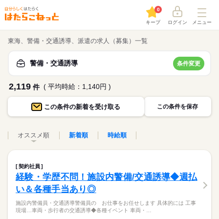
0
キープ
ログイン
メニュー
東海、警備・交通誘導、派遣の求人（募集）一覧
警備・交通誘導
条件変更
2,119
( 平均時給：1,140円 )
件
この条件の
新着を受け取る
この条件を保存
オススメ順
新着順
時給順
契約社員
経験・学歴不問！施設内警備/交通誘導◆週払
い＆各種手当あり◎
施設内警備員・交通誘導警備員の お仕事をお任せします 具体的には 工事
現場…車両・歩行者の交通誘導◆各種イベント 車両・…