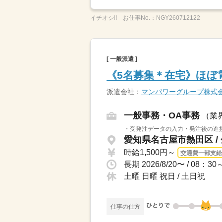
イチオシ!!
お仕事No.：
NGY260712122
[ 一般派遣 ]
《5名募集＊在宅》ほぼ
派遣会社：
マンパワーグループ株式
一般事務・OA事務
（業
・受発注データの入力・発注後の進捗
愛知県名古屋市熱田区 /
時給1,500円～
交通費一部支給
土曜 日曜 祝日 / 土日祝
仕事の仕方