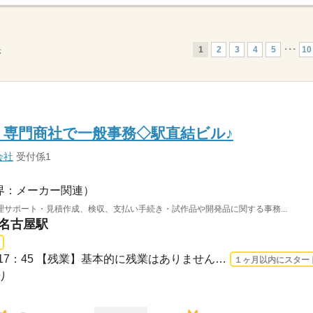
1
2
3
4
5
･･･
10
示
円】専門商社で一般事務◇駅直結ビル♪
会社
受付係1
界：メーカー関連）
サポート・見積作成、検収、支払い手続き・試作品や開発品に関する事務...
 名古屋駅
長期 2026/9/1〜 / 09：00～17：45 【残業】基本的に残業はありません♪＝＝＝＝＝＝＝...
１ヶ月以内にスター
り