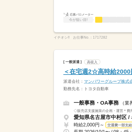
応募バロメーター
今が狙い目!
イチオシ!!
お仕事No.：
1717282
[ 一般派遣 ]
高収入
＜在宅週2☆高時給20
派遣会社：
マンパワーグループ株式
勤務先名：トヨタ自動車
一般事務・OA事務
（業
◇販売店支援施策の企画・運営＊費用
愛知県名古屋市中村区 /
時給2,000円～
交通費一部支給
長期 2026/10/1〜 / 