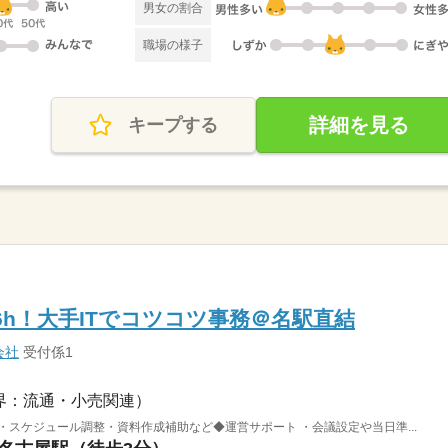
男女の割合
職場の様子
詳細を見る
キープする
6h！大手ITでコツコツ事務＠名駅直結
会社
受付係1
界：流通・小売関連）
・スケジュール調整・資料作成補助など◆運営サポート ・会議設定や当日準...