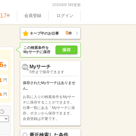
2026/8/8 5時更新
917
会員登録
ログイン
件
0
キープ中のお仕事
件
この検索条件を
保存
Myサーチに保存
6
件
Myサーチ
5件まで保存できます
1
円
保存されたMyサーチはありませ
ん。
円
6
お気に入りの検索条件をMyサー
チに保存することができます。
仕事一覧にある「Myサーチに保
存」ボタンから保存できます。
会員登録は不要です。
最近検索した条件