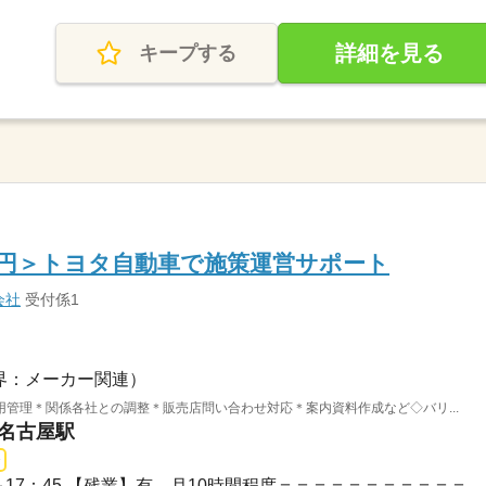
詳細を見る
キープする
00円＞トヨタ自動車で施策運営サポート
会社
受付係1
界：メーカー関連）
管理＊関係各社との調整＊販売店問い合わせ対応＊案内資料作成など◇バリ...
 名古屋駅
08：45～17：45 【残業】有 月10時間程度＝＝＝＝＝＝＝＝＝＝＝...