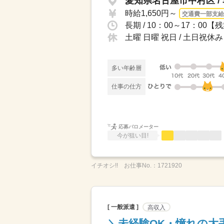
愛知県名古屋市中村区 /
時給1,650円～
交通費一部支給
長期 / 10：00～17：
土曜 日曜 祝日 / 土日祝休
多い年齢層
仕事の仕方
応募バロメーター
今が狙い目!
イチオシ!!
お仕事No.：
1721920
[ 一般派遣 ]
高収入
＼未経験OK・憧れの大