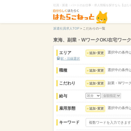
社員・派遣・パートのお仕事・求人情報を探すなら【はた
派遣社員求人TOP
>
こだわりの一覧
東海、副業・WワークOK/在宅ワー
エリア
選択中の条件
追加･変更
駅・沿線選択
職種
選択中の条件
追加･変更
こだわり
副業・Wワーク
追加･変更
給与
雇用形態
選択中の条件
追加･変更
キーワード