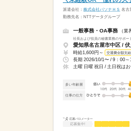
派遣会社：
株式会社パソナＨＳ
名古
勤務先名：NTTデータグループ
一般事務・OA事務
（業
社長および役員の秘書業務のサポート
愛知県名古屋市中区 / 
時給1,600円～
交通費全額支給
長期 2026/10/1〜 / 
土曜 日曜 祝日 / 土日
多い年齢層
仕事の仕方
応募バロメーター
応募集中!