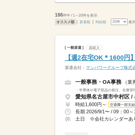
186
件中 / 1～20件を表示
表
オススメ順
新着順
時給順
[ 一般派遣 ]
高収入
【週2在宅OK＊1600
派遣会社：
マンパワーグループ株式
一般事務・OA事務
（業
・半導体や電子部品の発注、在庫管理
愛知県名古屋市中村区 /
時給1,600円～
交通費一部支給
土日 ※会社カレンダーあ