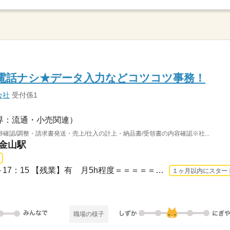
電話ナシ★データ入力などコツコツ事務！
会社
受付係1
界：流通・小売関連）
確認/調整・請求書発送・売上/仕入の計上・納品書/受領書の内容確認※社...
 金山駅
長期 2026/8/20〜 / 08：30～17：15 【残業】有 月5h程度＝＝＝＝＝＝＝＝＝＝＝マン...
１ヶ月以内にスター
職場の様子