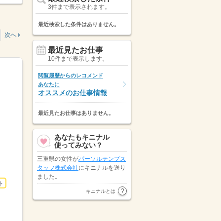
3件まで表示されます。
最近検索した条件はありません。
次へ
最近見たお仕事
10件まで表示します。
閲覧履歴からのレコメンド
あなたに
オススメのお仕事情報
最近見たお仕事はありません。
あなたもキニナル
使ってみない？
三重県の女性が
パーソルテンプス
タッフ株式会社
にキニナルを送り
ました。
ト
愛知県の男性が
株式会社ワークナ
キニナルとは
ビ 豊橋支店
にキニナルを送りま
した。