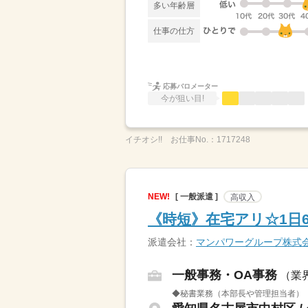
多い年齢層
仕事の仕方
応募バロメーター
今が狙い目!
イチオシ!!
お仕事No.：
1717248
NEW!
[ 一般派遣 ]
高収入
《時短》在宅アリ☆1日
派遣会社：
マンパワーグループ株式
一般事務・OA事務
（業
◆秘書業務（本部長や管理担当者） 