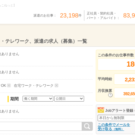
らこねっと】
正社員・契約社員・
23,198
83,
派遣のお仕事：
件
パート・アルバイト：
ク・テレワーク、派遣の求人（募集）一覧
はありません
この条件のお仕事件数
18
はありません
2,23
平均時給
OK
在宅ワーク・テレワーク
月収換算
392,65
期間
Jobアラート登録
はありません
この条件でメールを
受け取る
（無料）