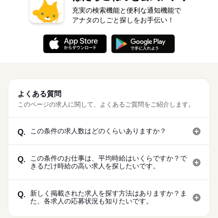
充実の検索機能と便利な通知機能で
アナタのしごと探しをお手伝い！
よくある質問
このページの求人に関して、よくあるご質問をご紹介します。
この条件の求人数はどのくらいありますか？
Q.
この条件のお仕事は、平均時給はいくらですか？で
Q.
きるだけ時給の高い求人を探したいです。
新しく掲載された求人を探す方法はありますか？ま
Q.
た、各求人の応募状況も知りたいです。