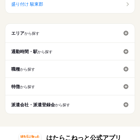
盛り付け 駿東郡
エリア
から探す
通勤時間・駅
から探す
職種
から探す
特徴
から探す
派遣会社・派遣登録会
から探す
はたらこねっと公式アプリ