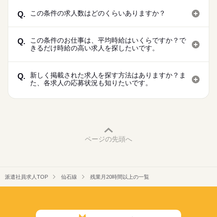
この条件の求人数はどのくらいありますか？
Q.
この条件のお仕事は、平均時給はいくらですか？で
Q.
きるだけ時給の高い求人を探したいです。
新しく掲載された求人を探す方法はありますか？ま
Q.
た、各求人の応募状況も知りたいです。
ページの先頭へ
派遣社員求人TOP
仙石線
残業月20時間以上の一覧