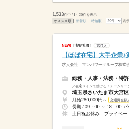
1,533
件中 / 1～20件を表示
表
オススメ順
新着順
時給順
NEW!
[ 契約社員 ]
高収入
【ほぼ在宅】大手企業♪
求人会社：マンパワーグループ株式会
総務・人事・法務・特許
／在宅メインで働ける！チームリーダ
埼玉県さいたま市大宮区 
月給280,000円～
交通費全額
長期 / 09：00 ～ 18
土日祝お休み！プライベー