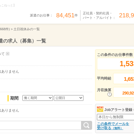
らこねっと】
正社員・契約社員・
84,451
218,
派遣のお仕事：
件
パート・アルバイト：
,668件) >
土日祝休みの一覧
遣の求人（募集）一覧
べて
この条件のお仕事件数
1,53
はありません
1,65
平均時給
月収換算
290,92
期間
Jobアラート登録
はありません
この条件でメールを
受け取る
（無料）