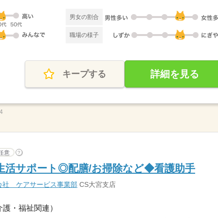
男女の割合
職場の様子
詳細を見る
キープする
4
任意
?
生活サポート◎配膳/お掃除など◆看護助手
会社 ケアサービス事業部
CS大宮支店
介護・福祉関連）