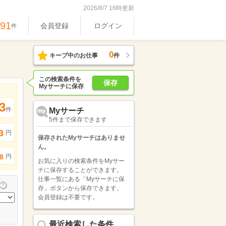
2026/8/7 16時更新
991
会員登録
ログイン
件
0
キープ中のお仕事
件
この検索条件を
保存
Myサーチに保存
3
件
Myサーチ
5件まで保存できます
3
円
保存されたMyサーチはありませ
ん。
円
8
お気に入りの検索条件をMyサー
チに保存することができます。
仕事一覧にある「Myサーチに保
存」ボタンから保存できます。
会員登録は不要です。
最近検索した条件