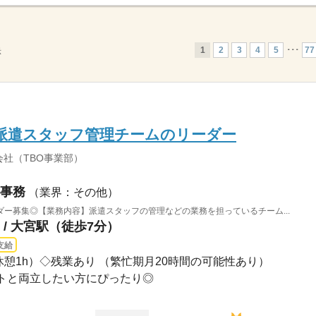
1
2
3
4
5
･･･
77
示
派遣スタッフ管理チームのリーダー
社（TBO事業部）
事務
（業界：その他）
ー募集◎【業務内容】派遣スタッフの管理などの業務を担っているチーム...
/ 大宮駅（徒歩7分）
支給
：00（休憩1h）◇残業あり （繁忙期月20時間の可能性あり）
トと両立したい方にぴったり◎