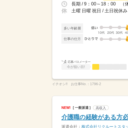
長期 / 9：00～18：00 
土曜 日曜 祝日 / 土日祝
多い年齢層
仕事の仕方
応募バロメーター
今が狙い目!
イチオシ!!
お仕事No.：
1796-2
NEW!
[ 一般派遣 ]
高収入
介護職の経験がある方必
派遣会社：
株式会社リクルートスタッ