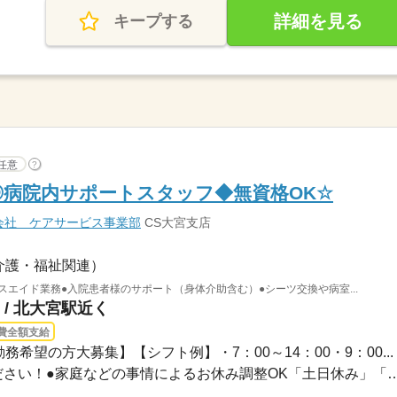
詳細を見る
キープする
任意
?
◎病院内サポートスタッフ◆無資格OK☆
会社 ケアサービス事業部
CS大宮支店
介護・福祉関連）
スエイド業務●入院患者様のサポート（身体介助含む）●シーツ交換や病室...
/ 北大宮駅近く
費全額支給
務希望の方大募集】【シフト例】・7：00～14：00・9：00...
●希望のお休みをご相談ください！●家庭などの事情によるお休み