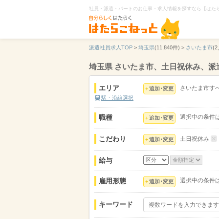
社員・派遣・パートのお仕事・求人情報を探すなら【はた
派遣社員求人TOP
>
埼玉県
(11,840件) >
さいたま市
(2
埼玉県 さいたま市、土日祝休み、派
エリア
さいたま市す
追加･変更
駅・沿線選択
職種
選択中の条件
追加･変更
こだわり
土日祝休み
追加･変更
給与
雇用形態
選択中の条件
追加･変更
キーワード