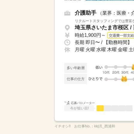
介護助手
（業界：医療・
リクルートスタッフィングでは豊富な
埼玉県さいたま市桜区 /
時給1,900円～
交通費一部支給
月曜 火曜 水曜 木曜 金曜 
多い年齢層
仕事の仕方
応募バロメーター
今が狙い目!
イチオシ!!
お仕事No.：
kkj汎_西浦和