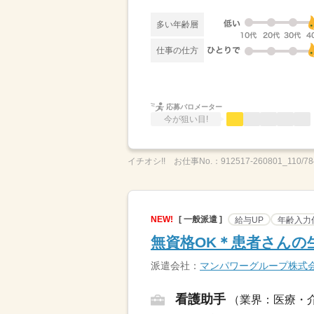
多い年齢層
仕事の仕方
応募バロメーター
今が狙い目!
イチオシ!!
お仕事No.：
912517-260801_110/78
NEW!
[ 一般派遣 ]
給与UP
年齢入力
無資格OK＊患者さんの
派遣会社：
マンパワーグループ株式
看護助手
（業界：医療・