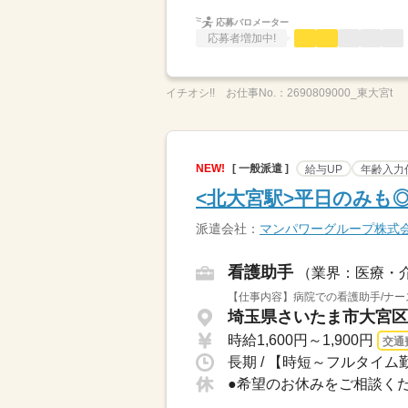
応募バロメーター
応募者増加中!
イチオシ!!
お仕事No.：
2690809000_東大宮t
NEW!
[ 一般派遣 ]
給与UP
年齢入力
<北大宮駅>平日のみも
派遣会社：
マンパワーグループ株式
看護助手
（業界：医療・
【仕事内容】病院での看護助手/ナー
埼玉県さいたま市大宮区 
時給1,600円～1,900円
交通
長期 / 【時短～フルタイム勤