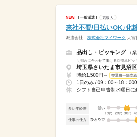
NEW!
[ 一般派遣 ]
高収入
来社不要/日払いOK♪
派遣会社：
株式会社マイワーク
大宮
品出し・ピッキング
（業
＼都合に合わせて働ける◎簡単ピッキン
埼玉県さいたま市見沼区 
時給1,500円～
交通費一部支給
シフト自己申告制水曜日に
多い年齢層
仕事の仕方