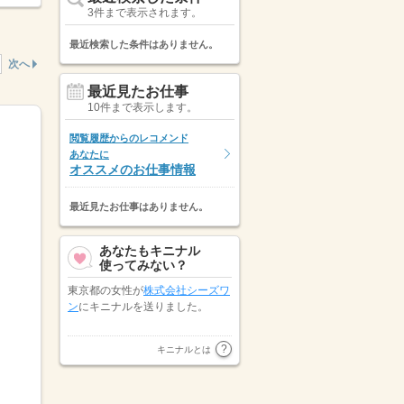
3件まで表示されます。
最近検索した条件はありません。
次へ
最近見たお仕事
10件まで表示します。
閲覧履歴からのレコメンド
あなたに
オススメのお仕事情報
最近見たお仕事はありません。
あなたもキニナル
使ってみない？
東京都の女性が
株式会社シーズワ
ン
にキニナルを送りました。
神奈川県の男性が
株式会社グラス
キニナルとは
ト 横浜オフィス
にキニナルを送
りました。