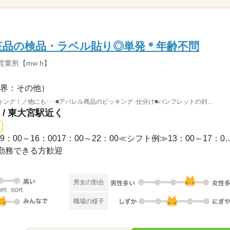
化粧品の検品・ラベル貼り◎単発＊年齢不問
営業所【mw h】
界：その他）
グ！／他にも･･･■アパレル商品のピッキング･仕分け■パンフレットの封...
/ 東大宮駅近く
1日のみ / 09：00～18：0009：00～16：0017：00～22：0
勤務できる方歓迎
男女の割合
職場の様子