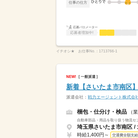
仕事の仕方
応募バロメーター
応募者増加中!
イチオシ★
お仕事No.：
1713766-1
NEW!
[ 一般派遣 ]
新着【さいたま市南区
派遣会社：
戦力エージェント株式会
梱包・仕分け・検品
（業
自動車部品・用品を取り扱う物流セン
埼玉県さいたま市南区 /
時給1,400円～
交通費全額支給