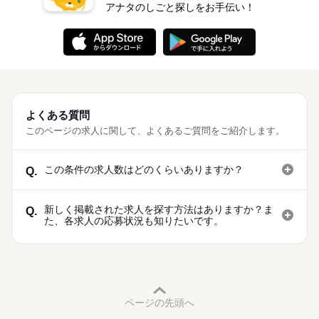
アナタのしごと探しをお手伝い！
よくある質問
このページの求人に関して、よくあるご質問をご紹介します。
この条件の求人数はどのくらいありますか？
Q.
新しく掲載された求人を探す方法はありますか？ま
Q.
た、各求人の応募状況も知りたいです。
ページの先頭へ