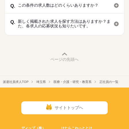
この条件の求人数はどのくらいありますか？
Q.
新しく掲載された求人を探す方法はありますか？ま
Q.
た、各求人の応募状況も知りたいです。
ページの先頭へ
派遣社員求人TOP
埼玉県
医療・介護・研究・教育系
正社員の一覧
サイトトップへ
ディップ（株）
はたらこねっととは