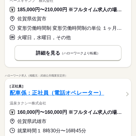
ベースキャンプ 株式会社
シフト制
◆未経験者歓迎！ ※顧客対応経験がある方歓迎。
】 幅広い年代の男女スタッフが活躍中！ 【派遣が初めてでも安
要に応じて他部署に対応依頼、履歴入力（専用システム使用）
有給休暇
働く人の待遇向上
185,000円〜210,000円 ※フルタイム求人の場合は月額（換算額）、パート求人の場合は時間額を表示しています。
心♪】 未経験から始めた若手スタッフも活躍中！ 研修やサポー
続きを読む
などをお願いします。 ※トークスクリプトあり＆ヘッドセッ
続きを読む
高収入
ト体制もバッチリ◎ はじめての派遣にもおすすめです！ -残業な
ト使用します。 ▼こちらのお仕事のほかにも 電話なしのコツコ
※土日含むシフト制
◆最寄り駅からも徒歩圏内★休憩室あり★服装・髪色は比較的
佐賀県佐賀市
時給 1,300円～
給与
し -敷地内禁煙
ツ系データ入力や英語を使う事務、 大学やコールセンターなど
詳しい募集要項をすべて見る
自由★ ＯＪＴあり！先輩社員が教えてくれる！近くに飲食
基本特徴
このお仕事は、働いた分の給料を給料日を待たずに受け取れる
のお仕事も扱っています。 在宅のお仕事があるエリアも☆ 9
休日・休暇
変形労働時間制 変形労働時間制の単位 １ヶ月単位 就業時間１ 10時00分〜19時00分 就業時間に関する特記事項 ２８日の月は１６０時間
応募資格
店・コンビニあり！同業務の方も活躍中の職場です！
未経験OK
新卒・第二
40代活躍
『速払いサービス』を利用できます（利用規定あり）
月・10月スタートもご相談ください♪
続きを読む
シフト制
◆未経験者歓迎！ ※顧客対応経験がある方歓迎。
火曜日，水曜日，その他
応募する
募集条件
有給休暇
即日スタート
履歴書不要
WEB登録
長期
期間・時間
※土日含むシフト制
詳細を見る
（ハローワークより転載）
時給 1,300円～
働く人の待遇向上
給与
基本特徴
高収入
詳しい募集要項をすべて見る
就業時間・曜日
9：00～18：00 ※残業はほとんどありません。※休憩は６０分
募集条件
このお仕事は、働いた分の給料を給料日を待たずに受け取れる
未経験OK
新卒・第二
40代活躍
です。
残業なし
土日祝休
『速払いサービス』を利用できます（利用規定あり）
就業時間・曜日
即日スタート
履歴書不要
WEB登録
働き方・環境
働き方・環境
応募する
ハローワーク求人（掲載元：武雄公共職業安定所）
残業なし
土日祝休
続きを読む
土曜 日曜 祝日
休日・休暇
社会保険制度
研修制度
資格支援
服装自由
日払い
社会保険制度
研修制度
資格支援
服装自由
日払い
長期
期間・時間
正社員
※土・日・祝がお休みです。
週払い
禁煙・分煙
車OK
配車係：正社員（電話オペレーター）
週払い
禁煙・分煙
車OK
9：00～18：00 ※残業はほとんどありません。※休憩は６０分
活かせるスキル
です。
Word
Excel
活かせるスキル
温泉タクシー株式会社
Word
Excel
160,000円〜160,000円 ※フルタイム求人の場合は月額（換算額）、パート求人の場合は時間額を表示しています。
土曜 日曜 祝日
休日・休暇
佐賀県武雄市
※土・日・祝がお休みです。
就業時間１ 8時30分〜16時45分