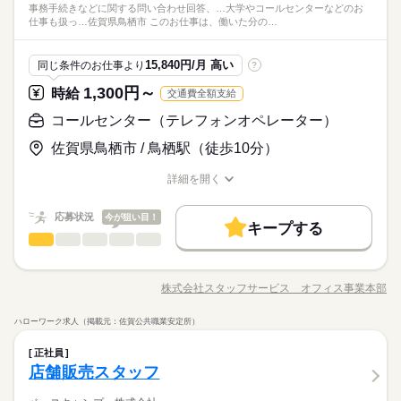
◆完全週休2日制
TOMIYO JOBは『毎月、時給が上がる派遣会社』です。＜未経
事務手続きなどに関する問い合わせ回答、…大学やコールセンターなどのお
ノルマもなし！ 通話時間の制限もないため 一人ひとりに丁寧な
続きを読む
久しぶりの仕事復帰の方 ・・・ 日雇派遣の原則禁止により 最低
禁煙・分煙
車OK
しずか
にぎやか
職場の様子
仕事も扱っ…佐賀県鳥栖市 このお仕事は、働いた分の…
験OK、研修充実！＞受信のみノルマなし！お客様一人ひとりに
対応ができます。 入力も習熟度に合わせて 時間を確保するので
週20時間以上の勤務が必要となります。 ※例外あり、詳細は担
その他
業界
丁寧に向き合えます！
焦らなくてOK！ 入社1ヶ月は台本を使って研修し、 実務中も先
当者にお尋ねください ・・・ N2以上／日本語の読み書き（漢
続きを読む
輩が横で支えます。 ご家庭と両立したい方も 安心してスタート
応募資格
字・かな）必須 JLPT N2+ / Must read & write Japanese （kanji
15,840円/月 高い
同じ条件のお仕事より
?
できる環境です♪
& kana）
＜こんな方歓迎します！！＞ -元気で明るい方 -未経験だけど興
1,300円～
お仕事の特徴
時給
交通費全額支給
時給 1,100円～1,375円
給与
味がある方 -コールセンターの実務経験がある方 -ブランクOK！
詳しい募集要項をすべて見る
TOMIYO JOBは『毎月、時給が上がる派遣会社』です。＜未経
基本特徴
久しぶりの仕事復帰の方 ・・・ 日雇派遣の原則禁止により 最低
コールセンター（テレフォンオペレーター）
【給与備考】 ／ TOMIYO JOBが 選ばれる理由 ＼ ■毎月、時給
験OK、研修充実！＞受信のみノルマなし！お客様一人ひとりに
週20時間以上の勤務が必要となります。 ※例外あり、詳細は担
が上がり続ける！ （例）月20日、1日8時間勤務の場合 毎月2
未経験OK
新卒・第二
40代活躍
丁寧に向き合えます！
佐賀県鳥栖市 / 鳥栖駅（徒歩10分）
当者にお尋ねください ・・・ N2以上／日本語の読み書き（漢
続きを読む
円ずつUP。 続けるだけで月給がこんなに変わる 2ヶ月目：
応募する
募集条件
字・かな）必須 JLPT N2+ / Must read & write Japanese （kanji
+320円 1年目：+3,520円 3年目：+11,200円 （※最長3年ま
詳細を開く
& kana）
で、お仕事先が変わってもOK） ■入社した日から退職金を支
続きを読む
交通費
主婦・主夫
履歴書不要
WEB登録
職種/応募資格
お仕事の特徴
給与/時間/休日
続きを読む
時給 1,100円～1,375円
給与
給！ 退職金相当額5%を時給に上乗せ。 （例：時給1,000円×
詳しい募集要項をすべて見る
就業時間・曜日
基本特徴
応募状況
募集条件
0.05＝50円） ■日払いもOK！ 専用アプリでいつでも 近く
今が狙い目！
未経験OK
新卒・第二
40代活躍
【給与備考】 ／ TOMIYO JOBが 選ばれる理由 ＼ ■毎月、時給
キープする
のコンビニから引き出せます。 ※規定あり 【交通費備考】 ■TO
長期
期間・時間
残業なし
コールセンター（テレフォンオペレーター）
金融関連
週4日
家庭都合休可
業界
職種
が上がり続ける！ （例）月20日、1日8時間勤務の場合 毎月2
交通費
主婦・主夫
履歴書不要
WEB登録
MIYOJOB！なら1時間あたり73円 交通費を全員に支給！ ※交
円ずつUP。 続けるだけで月給がこんなに変わる 2ヶ月目：
就業時間・曜日
08：40～17：00 09：40～18：00 08：40～16：00 （1）8：40
［金融機関］長期★質問しやすい！残業がほとんどない魅力的
残業なし
週4日
家庭都合休可
応募する
働き方・環境
通費と退職金を時給に含んでお支払い
+320円 1年目：+3,520円 3年目：+11,200円 （※最長3年ま
～17：00 （2）9：40～18：00 （3）8：40～16：00 （4）9：40
なお仕事です♪ 【お仕事の内容】企業型ＤＣの管理者からの
働き方・環境
株式会社スタッフサービス オフィス事業本部
ブランクOK
社会保険制度
日払い
週払い
で、お仕事先が変わってもOK） ■入社した日から退職金を支
続きを読む
～17：00 ※上記時間で土日含むシフト制 【 職場環境について
職種/応募資格
お仕事の特徴
給与/時間/休日
続きを読む
問い合わせ対応、事務手続きなどに関する問い合わせ回答、必
ブランクOK
社会保険制度
日払い
週払い
給！ 退職金相当額5%を時給に上乗せ。 （例：時給1,000円×
】 幅広い年代の男女スタッフが活躍中！ 【派遣が初めてでも安
要に応じて他部署に対応依頼、履歴入力（専用システム使用）
◆最寄り駅からも徒歩圏内★休憩室あり★服装・髪色は比較的
禁煙・分煙
0.05＝50円） ■日払いもOK！ 専用アプリでいつでも 近く
ハローワーク求人（掲載元：佐賀公共職業安定所）
心♪】 未経験から始めた若手スタッフも活躍中！ 研修やサポー
続きを読む
などをお願いします。 ※トークスクリプトあり＆ヘッドセッ
続きを読む
自由★ ＯＪＴあり！先輩社員が教えてくれる！近くに飲食
禁煙・分煙
のコンビニから引き出せます。 ※規定あり 【交通費備考】 ■TO
長期
期間・時間
ト体制もバッチリ◎ はじめての派遣にもおすすめです！ -残業な
コールセンター（テレフォンオペレーター）
職種
ト使用します。 ▼こちらのお仕事のほかにも 電話なしのコツコ
店・コンビニあり！同業務の方も活躍中の職場です！
正社員
MIYOJOB！なら1時間あたり73円 交通費を全員に支給！ ※交
し -敷地内禁煙
ツ系データ入力や英語を使う事務、 大学やコールセンターなど
08：40～17：00 09：40～18：00 08：40～16：00 （1）8：40
［金融機関］長期★質問しやすい！残業がほとんどない魅力的
店舗販売スタッフ
通費と退職金を時給に含んでお支払い
のお仕事も扱っています。 在宅のお仕事があるエリアも☆ 9
休日・休暇
金融関連
応募資格
業界
～17：00 （2）9：40～18：00 （3）8：40～16：00 （4）9：40
なお仕事です♪ 【お仕事の内容】企業型ＤＣの管理者からの
月・10月スタートもご相談ください♪
お仕事の特徴
～17：00 ※上記時間で土日含むシフト制 【 職場環境について
問い合わせ対応、事務手続きなどに関する問い合わせ回答、必