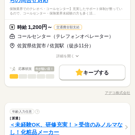
らの問合せ対応
■未経験歓迎 ■経験者歓迎 【待遇・福利厚生】 ■雇用・労災保険
続きを読む
へ継続してもらえるよう、 プラン変更の提案 ・対応した内容
加入 ■業務災害補償保険（疾病補償あり）加入 ■有給休暇あり
服装自由
禁煙・分煙
駅5分以内
車OK
英語不要
服装自由
禁煙・分煙
駅5分以内
車OK
英語不要
＼伊万里×コールが登場♪／ 研修もあり、 未経験の方も安心◎ 2
保険業界でのテレオペ・コールセンター】充実したサポート体制が整ってい
のデータ入力、報告書作成 研修もあるので、 未経験の方も活躍
続きを読む
（法定通り） ■年に1回の健康診断あり（無料） ■交通費規定支
しずか
にぎやか
職場の様子
るので、コールセンター・保険業界未経験の方も多く活…
活かせるスキル
0～50代まで幅広い年代が 活躍中の職場です（＾＾）/
土曜 日曜 祝日
休日・休暇
できます（＊＾＾）v <ここがポイント> ★充実した研修制度あ
Word
活かせるスキル
給 ■私服勤務 ■車通勤OK ■無料駐車場あり
メーカー関連
業界
り！ ★20代～50代活躍中！ ★男女問わず活躍中！
続きを読む
土日祝休み
Word
1,200円～
応募資格
時給
交通費全額支給
年末年始、年次有給休暇、慶弔休暇等
続きを読む
■未経験歓迎 ■経験者歓迎 【待遇・福利厚生】 ■雇用・労災保険
コールセンター（テレフォンオペレーター）
時給 1,150円
給与
加入 ■業務災害補償保険（疾病補償あり）加入 ■有給休暇あり
詳しい募集要項をすべて見る
＼伊万里×コールが登場♪／ 研修もあり、 未経験の方も安心◎ 2
佐賀県佐賀市 / 佐賀駅（徒歩11分）
（法定通り） ■年に1回の健康診断あり（無料） ■交通費規定支
【交通費備考】
お仕事の特徴
0～50代まで幅広い年代が 活躍中の職場です（＾＾）/
給 ■私服勤務 ■車通勤OK ■無料駐車場あり
■月14,000円まで支給
基本特徴
詳細を開く
続きを読む
職種/応募資格
お仕事の特徴
給与/時間/休日
応募する
未経験OK
新卒・第二
20代活躍
30代活躍
40代活躍
続きを読む
応募状況
今が狙い目！
3ヵ月以上
期間・時間
キープする
50代活躍
時給 1,150円
給与
コールセンター（テレフォンオペレーター）
職種
詳しい募集要項をすべて見る
8：40～18：00（休憩80分）
低い
高い
多い年齢層
募集条件
続きを読む
【交通費備考】
未経験の方が多く活躍中！ 保険代理店の営業担当者から寄せら
■月14,000円まで支給
大量募集
交通費
勤務地固定
主婦・主夫
履歴書不要
基本特徴
れる保険商品に関する問い合わせ対応や、契約手続きに関連す
アデコ株式会社
男性
女性
男女の割合
職種/応募資格
お仕事の特徴
給与/時間/休日
休日・休暇
るシステム操作のサポート業務をお願いします！ 丁寧な研修あ
応募する
WEB登録
子連れ選考可
未経験OK
新卒・第二
20代活躍
30代活躍
40代活躍
続きを読む
り、車通勤OK、土日祝も休みの働きやすい環境です。 ★実施中
◇シフト制
3ヵ月以上
期間・時間
50代活躍
★LINEでつながる「お仕事スタート応援キャンペーン」 ＜ご案
続きを読む
就業時間・曜日
ひとりで
みんなで
仕事の仕方
コールセンター（テレフォンオペレーター）
職種
内＞アデコは、経済産業省の「リスキリングを通じたキャリア
年齢入力任意
募集条件
?
8：40～18：00（休憩80分）
低い
高い
多い年齢層
残業なし
Wワーク可
平日休み
家庭都合休可
金融関連
業界
続きを読む
アップ支援事業」に参画。リスキリングをご希望の方々にプロ
派遣
未経験の方が多く活躍中！ 保険代理店の営業担当者から寄せら
大量募集
交通費
勤務地固定
主婦・主夫
履歴書不要
グラムを提供しています 【仕事番号】A01486001
シフト勤務
＜未経験OK、研修充実！＞受信のみノルマな
応募資格
れる保険商品に関する問い合わせ対応や、契約手続きに関連す
WEB登録
子連れ選考可
男性
女性
男女の割合
休日・休暇
るシステム操作のサポート業務をお願いします！ 丁寧な研修あ
し！化粧品メーカー
働き方・環境
【このような方にオススメ（歓迎条件）】
続きを読む
就業時間・曜日