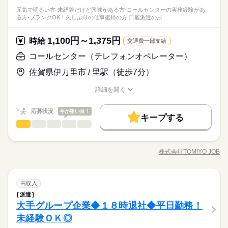
り、車通勤OK、土日祝も休みの働きやすい環境です。 ★実施中
未経験者歓迎！もちろんコールセンターの経験がある方も歓迎
◇シフト制
ブランクOK
社会保険制度
研修制度
服装自由
【保険業界でのテレオペ・コールセンター】充実したサポート
元気で明るい方-未経験だけど興味がある方-コールセンターの実務経験があ
★LINEでつながる「お仕事スタート応援キャンペーン」 ＜ご案
続きを読む
残業なし
Wワーク可
平日休み
家庭都合休可
です。 業界未経験OK！ 職種未経験OK！
ひとりで
みんなで
仕事の仕方
る方-ブランクOK！久しぶりの仕事復帰の方 日雇派遣の原…
体制が整っているので、コールセンター・保険業界未経験の方
内＞アデコは、経済産業省の「リスキリングを通じたキャリア
禁煙・分煙
バイク自転車
車OK
派遣活躍中
シフト勤務
金融関連
業界
も多く活躍されています！ネイルや髪色や服装も完全自由です
アップ支援事業」に参画。リスキリングをご希望の方々にプロ
働き方・環境
ルーティン
英語不要
＊
グラムを提供しています 【仕事番号】A01486001
1,100円～1,375円
応募資格
時給
交通費一部支給
時給 1,200円～
給与
詳しい募集要項をすべて見る
ブランクOK
社会保険制度
研修制度
服装自由
【このような方にオススメ（歓迎条件）】
コールセンター（テレフォンオペレーター）
禁煙・分煙
バイク自転車
車OK
派遣活躍中
未経験者歓迎！もちろんコールセンターの経験がある方も歓迎
お仕事の特徴
【保険業界でのテレオペ・コールセンター】充実したサポート
佐賀県伊万里市 / 里駅（徒歩7分）
です。 業界未経験OK！ 職種未経験OK！
3ヵ月以上
期間・時間
ルーティン
英語不要
体制が整っているので、コールセンター・保険業界未経験の方
応募する
基本特徴
も多く活躍されています！ネイルや髪色や服装も完全自由です
詳細を開く
9：00～17：00（実働：7時間） （休憩60分） ■お仕事のポイン
未経験OK
新卒・第二
20代活躍
30代活躍
40代活躍
＊
職種/応募資格
お仕事の特徴
給与/時間/休日
ト■ 充実したサポート体制が整っているので、コールセンター・
時給 1,200円～
給与
詳しい募集要項をすべて見る
保険業界未経験の方も多く活躍されています！ ネイルや髪色や
募集条件
応募状況
今が狙い目！
キープする
服装も完全自由です＊ ＜仕事内容の詳細について＞ 【シフトパ
大量募集
交通費
勤務地固定
主婦・主夫
履歴書不要
続きを読む
コールセンター（テレフォンオペレーター）
職種
ターン】（１） 9：00 ~ 17：00 （２） 10：00 ~ 18：00
続きを読む
男性
女性
男女の割合
3ヵ月以上
期間・時間
（３） 11：00 ~ 19：00 全シフトパターンへのご対応をお願い
WEB登録
WEB選考完結
基本特徴
スキンケア・ヘアケア商品など 女性に身近なアイテムを扱う 化
応募する
いたします。 ※研修期間中は9：00？17：00の勤務となりま
粧品メーカーでの電話応対です。 ▼具体的には… ・商品の購入
9：00～17：00（実働：7時間） （休憩60分） ■お仕事のポイン
未経験OK
新卒・第二
20代活躍
30代活躍
40代活躍
就業時間・曜日
株式会社TOMIYO JOB
ひとりで
みんなで
仕事の仕方
す。
職種/応募資格
お仕事の特徴
土曜 日曜 祝日
給与/時間/休日
休日・休暇
申し込み受付 ・商品のご案内やお問い合わせ対応 ・注文内容の
ト■ 充実したサポート体制が整っているので、コールセンター・
募集条件
続きを読む
残業なし
残10未満
残20未満
土日祝休
パソコン入力 お客様からの電話を受けるだけの 「完全受信」で
保険業界未経験の方も多く活躍されています！ ネイルや髪色や
◆完全週休2日制
大量募集
交通費
勤務地固定
主婦・主夫
履歴書不要
ノルマもなし！ 通話時間の制限もないため 一人ひとりに丁寧な
続きを読む
服装も完全自由です＊ ＜仕事内容の詳細について＞ 【シフトパ
しずか
にぎやか
職場の様子
働き方・環境
続きを読む
コールセンター（テレフォンオペレーター）
職種
対応ができます。 入力も習熟度に合わせて 時間を確保するので
高収入
ターン】（１） 9：00 ~ 17：00 （２） 10：00 ~ 18：00
続きを読む
男性
女性
男女の割合
WEB登録
WEB選考完結
その他
業界
焦らなくてOK！ 入社1ヶ月は台本を使って研修し、 実務中も先
産休・育休
社会保険制度
研修制度
資格支援
（３） 11：00 ~ 19：00 全シフトパターンへのご対応をお願い
派遣
スキンケア・ヘアケア商品など 女性に身近なアイテムを扱う 化
就業時間・曜日
輩が横で支えます。 ご家庭と両立したい方も 安心してスタート
大手グループ企業◆１８時退社◆平日勤務！
いたします。 ※研修期間中は9：00？17：00の勤務となりま
応募資格
粧品メーカーでの電話応対です。 ▼具体的には… ・商品の購入
禁煙・分煙
車OK
働き方・環境
残業なし
残10未満
残20未満
土日祝休
できる環境です♪
ひとりで
みんなで
仕事の仕方
す。
土曜 日曜 祝日
休日・休暇
申し込み受付 ・商品のご案内やお問い合わせ対応 ・注文内容の
未経験ＯＫ◎
＜こんな方歓迎します！！＞ -元気で明るい方 -未経験だけど興
続きを読む
産休・育休
社会保険制度
研修制度
資格支援
パソコン入力 お客様からの電話を受けるだけの 「完全受信」で
味がある方 -コールセンターの実務経験がある方 -ブランクOK！