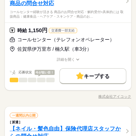
応募資格
に寄り添ってお応えいただきます。 座学研修で知識を一から学
商品の問合せ対応
しっかり学べる ・ロールプレイングやOJTで段階的にスタート
しずか
にぎやか
職場の様子
べるので、未経験スタートも安心♪ 【おすすめポイント！】 ＊
PC基本スキル（データ入力程度）
・マニュアル完備＆すぐ相談できる管理者常駐
コールセンター経験が活きる 商品のお問合せ対応・解約受付<具体的には 取
土日祝休み＆17時までで家庭と両立しやすい ＊残業ほぼなし／
「子育てが少し落ち着いたので、そろそろ仕事復帰したい」
扱商品：健康食品・ヘアケア・スキンケア・商品のお…
家庭都合のお休みや勤務時間変更も相談OK ＊対応件数は1時間
続きを読む
「久しぶりのお仕事だから、無理なく始めたい」
＊30～40代の主婦さん多数活躍中
金融関連
業界
に2～3件程度で落ち着いた環境 ▼就業イメージ▼ ・まずは座学
そんな方にピッタリのお仕事です♪
＊ブランクOK・未経験歓迎
研修→コール対応の練習など ・OJTで徐々にお電話対応に慣れ
1,150円
時給
交通費一部支給
ていただきます 【未経験でも安心♪】 ・座学研修で基礎知識を
応募資格
コールセンター（テレフォンオペレーター）
しっかり学べる ・ロールプレイングやOJTで段階的にスタート
お仕事の特徴
時給 1,300円～
給与
PC基本スキル（データ入力程度）
・マニュアル完備＆すぐ相談できる管理者常駐
詳しい募集要項をすべて見る
「子育てが少し落ち着いたので、そろそろ仕事復帰したい」
佐賀県伊万里市 / 楠久駅（車3分）
働く人の待遇向上
残業代別途支給
「久しぶりのお仕事だから、無理なく始めたい」
＊30～40代の主婦さん多数活躍中
交通費支給：35,000円/月迄（規定内）
高収入
そんな方にピッタリのお仕事です♪
詳細を開く
＊ブランクOK・未経験歓迎
※ガソリン代の場合31,600円/月迄
職種/応募資格
お仕事の特徴
給与/時間/休日
応募する
基本特徴
応募状況
今が狙い目！
未経験OK
新卒・第二
20代活躍
30代活躍
40代活躍
続きを読む
キープする
時給 1,300円～
給与
長期
期間・時間
コールセンター（テレフォンオペレーター）
職種
詳しい募集要項をすべて見る
低い
高い
多い年齢層
募集条件
働く人の待遇向上
基本特徴
高収入
残業代別途支給
8：45～17：00（実働7時間15分/休憩60分）
／ コールセンター経験が活きる！ ＼ ■商品のお問合せ対応・
交通費支給：35,000円/月迄（規定内）
勤務先公開
交通費
即日スタート
勤務地固定
未経験OK
新卒・第二
20代活躍
30代活躍
40代活躍
※17：45までの勤務も相談OK！
解約受付 <具体的には？> 取扱商品： 健康食品・ヘアケア・ス
※ガソリン代の場合31,600円/月迄
株式会社アイコック
男性
女性
男女の割合
→ お迎え・夕飯準備にも間に合います♪
募集条件
職種/応募資格
お仕事の特徴
給与/時間/休日
キンケア ・商品のお問い合わせ対応 ・解約手続き ・解約希望者
応募する
主婦・主夫
続きを読む
へ継続してもらえるよう、 プラン変更の提案 ・対応した内容
勤務先公開
交通費
即日スタート
勤務地固定
就業時間・曜日
のデータ入力、報告書作成 研修もあるので、 未経験の方も活躍
続きを読む
続きを読む
しずか
にぎやか
職場の様子
長期
期間・時間
主婦・主夫
コールセンター（テレフォンオペレーター）
職種
土曜 日曜 祝日
休日・休暇
できます（＊＾＾）v <ここがポイント> ★充実した研修制度あ
一週間以内公開
残業なし
土日祝休
家庭都合休可
低い
高い
多い年齢層
メーカー関連
業界
就業時間・曜日
り！ ★20代～50代活躍中！ ★男女問わず活躍中！
残業なし
土日祝休
家庭都合休可
8：45～17：00（実働7時間15分/休憩60分）
派遣
／ コールセンター経験が活きる！ ＼ ■商品のお問合せ対応・
土日祝休み
働き方・環境
【ネイル・髪色自由】保険代理店スタッフか
働き方・環境
※17：45までの勤務も相談OK！
応募資格
解約受付 <具体的には？> 取扱商品： 健康食品・ヘアケア・ス
年末年始、年次有給休暇、慶弔休暇等
男性
女性
男女の割合
→ お迎え・夕飯準備にも間に合います♪
大手企業
ブランクOK
社会保険制度
研修制度
キンケア ・商品のお問い合わせ対応 ・解約手続き ・解約希望者
大手企業
ブランクOK
社会保険制度
研修制度