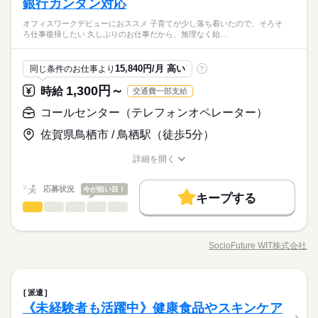
銀行カンタン対応
オフィスワークデビューにおススメ 子育てが少し落ち着いたので、そろそ
ろ仕事復帰したい 久しぶりのお仕事だから、無理なく始…
15,840円/月 高い
同じ条件のお仕事より
?
1,300円～
時給
交通費一部支給
コールセンター（テレフォンオペレーター）
佐賀県鳥栖市 / 鳥栖駅（徒歩5分）
詳細を開く
職種/応募資格
お仕事の特徴
給与/時間/休日
応募状況
今が狙い目！
キープする
コールセンター（テレフォンオペレーター）
職種
ひとりで
みんなで
仕事の仕方
＼＼大手銀行カスタマサポート／／ お客様からのお問い合わせ
に寄り添ってお応えいただきます。 座学研修で知識を一から学
SocioFuture WIT株式会社
しずか
にぎやか
職場の様子
職種/応募資格
お仕事の特徴
給与/時間/休日
べるので、未経験スタートも安心♪ 【おすすめポイント！】 ＊
土日祝休み＆17時までで家庭と両立しやすい ＊残業ほぼなし／
家庭都合のお休みや勤務時間変更も相談OK ＊対応件数は1時間
続きを読む
コールセンター（テレフォンオペレーター）
金融関連
業界
職種
に2～3件程度で落ち着いた環境 ▼就業イメージ▼ ・まずは座学
派遣
ひとりで
みんなで
仕事の仕方
研修→コール対応の練習など ・OJTで徐々にお電話対応に慣れ
《未経験者も活躍中》健康食品やスキンケア
＼＼大手銀行カスタマサポート／／ お客様からのお問い合わせ
ていただきます 【未経験でも安心♪】 ・座学研修で基礎知識を