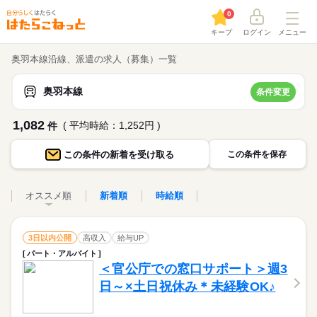
0
キープ
ログイン
メニュー
奥羽本線沿線、派遣の求人（募集）一覧
奥羽本線
条件変更
1,082
( 平均時給：1,252円 )
件
この条件の
新着を受け取る
この条件を保存
オススメ順
新着順
時給順
3日以内公開
高収入
給与UP
パート・アルバイト
＜官公庁での窓口サポート＞週3
日～×土日祝休み＊未経験OK♪