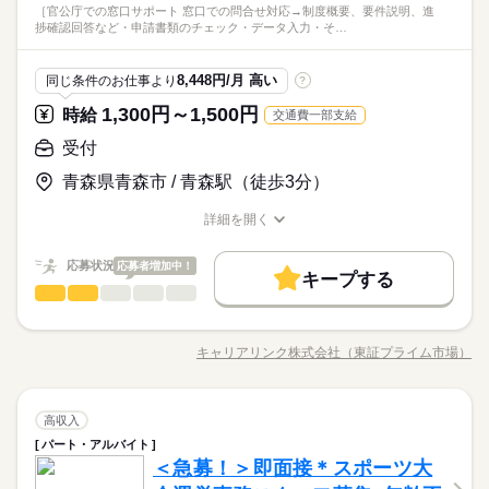
［官公庁での窓口サポート 窓口での問合せ対応→制度概要、要件説明、進
捗確認回答など・申請書類のチェック・データ入力・そ…
8,448円/月 高い
同じ条件のお仕事より
?
1,300円～1,500円
時給
交通費一部支給
受付
青森県青森市 / 青森駅（徒歩3分）
詳細を開く
職種/応募資格
お仕事の特徴
給与/時間/休日
応募状況
応募者増加中！
キープする
受付
職種
低い
高い
多い年齢層
［官公庁での窓口サポート］ ・窓口での問合せ対応 →制度概
要、要件説明、進捗確認回答など ・申請書類のチェック ・デー
キャリアリンク株式会社（東証プライム市場）
男性
女性
男女の割合
職種/応募資格
お仕事の特徴
給与/時間/休日
タ入力 ・その他付随する業務
続きを読む
続きを読む
ひとりで
みんなで
仕事の仕方
受付
職種
高収入
低い
高い
多い年齢層
サービス関連
業界
パート・アルバイト
［官公庁での窓口サポート］ ・窓口での問合せ対応 →制度概
しずか
にぎやか
応募資格
＜急募！＞即面接＊スポーツ大
職場の様子
要、要件説明、進捗確認回答など ・申請書類のチェック ・デー
男性
女性
男女の割合