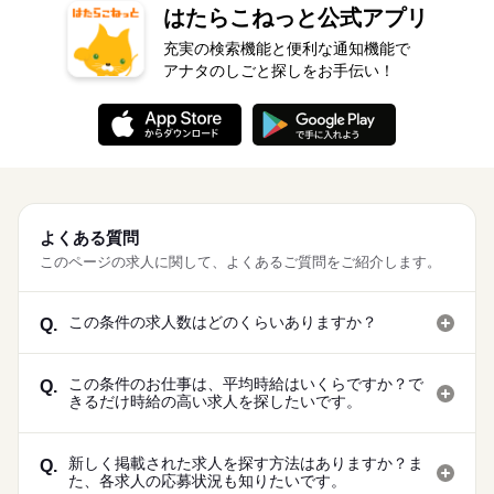
はたらこねっと公式アプリ
充実の検索機能と便利な通知機能で
アナタのしごと探しをお手伝い！
よくある質問
このページの求人に関して、よくあるご質問をご紹介します。
この条件の求人数はどのくらいありますか？
Q.
この条件のお仕事は、平均時給はいくらですか？で
Q.
きるだけ時給の高い求人を探したいです。
新しく掲載された求人を探す方法はありますか？ま
Q.
た、各求人の応募状況も知りたいです。