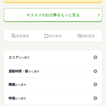
CADに抵抗なく取り組める方は即戦力としてご活躍いただける
ポジションです。
土曜 日曜 祝日
休日・休暇
原則土日祝日とする（会社カレンダーあり）
オススメのお仕事をもっと見る
検索履歴
保存条件
閲覧履歴
エリア
から探す
通勤時間・駅
から探す
職種
から探す
特徴
から探す