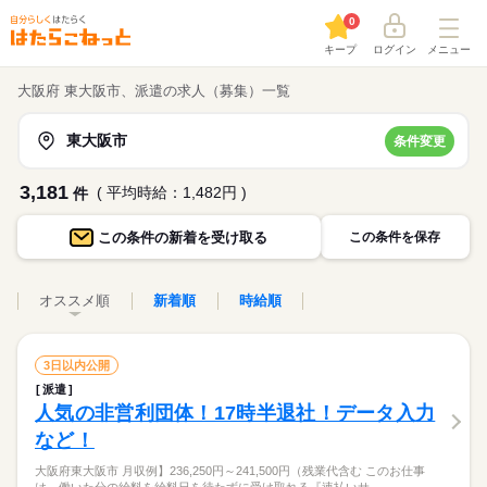
0
キープ
ログイン
メニュー
大阪府 東大阪市、派遣の求人（募集）一覧
東大阪市
条件変更
3,181
( 平均時給：1,482円 )
件
この条件の
新着を受け取る
この条件を保存
オススメ順
新着順
時給順
3日以内公開
派遣
人気の非営利団体！17時半退社！データ入力
など！
大阪府東大阪市 月収例】236,250円～241,500円（残業代含む このお仕事