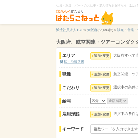
社員・派遣・パートのお仕事・求人情報を探すなら【はた
派遣社員求人TOP
>
大阪府
(63,693件) >
販売・営業・
大阪府、航空関連・ツアーコンダク
エリア
大阪府すべて
追加･変更
駅・沿線選択
職種
航空関連・ツ
追加･変更
こだわり
選択中の条件
追加･変更
給与
雇用形態
選択中の条件
追加･変更
キーワード