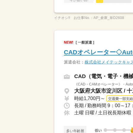
今が狙い目!
イチオシ!!
お仕事No.：
AP_倉庫_単D2608
NEW!
[ 一般派遣 ]
CADオペレーター◇Aut
派遣会社：
株式会社メイテックキャ
CAD（電気・電子・機
《CAD・CAMオペレーター》・Au
大阪府大阪市淀川区 / 
時給1,700円～
交通費一部支給
長期 / 勤務時間 9：00～1
土曜 日曜 / 土日祝長期
多い年齢層