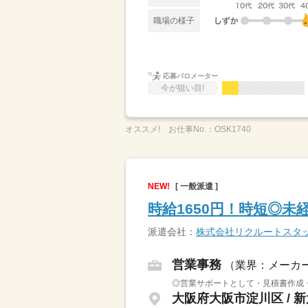
職場の様子
応募バロメーター
今が狙い目!
オススメ!
お仕事No.：
OSK1740
NEW!
[ 一般派遣 ]
時給1650円！時短◎未
派遣会社：
株式会社リクルートスタ
営業事務
（業界：メーカ
◎営業サポートとして・見積書作成・
大阪府大阪市淀川区 / 