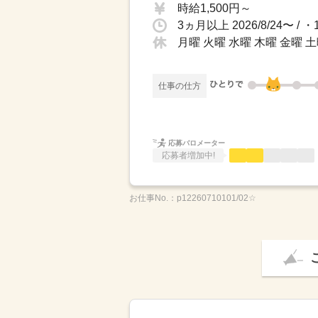
時給1,500円～
月曜 火曜 水曜 木曜 金曜 
仕事の仕方
応募バロメーター
応募者増加中!
お仕事No.：
p12260710101/02☆