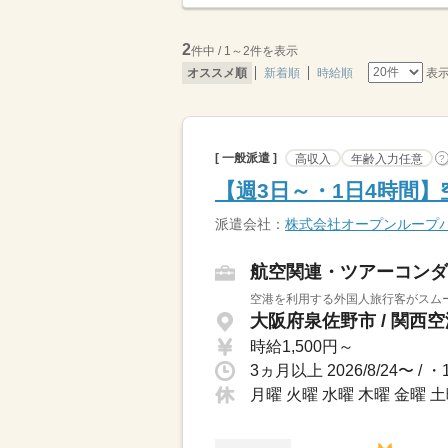
2
件中 / 1～2件を表示
表
オススメ順
新着順
時給順
[ 一般派遣 ]
高収入
年齢入力任意
?
【週3日～・1日4時間
派遣会社：
株式会社オープンループ
航空関連・ツアーコンダ
空港を利用する外国人旅行客がスムー
大阪府泉佐野市 / 関西
時給1,500円～
月曜 火曜 水曜 木曜 金曜 