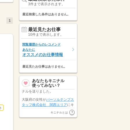
3件まで表示されます。
最近検索した条件はありません。
1
最近見たお仕事
10件まで表示します。
閲覧履歴からのレコメンド
あなたに
オススメのお仕事情報
最近見たお仕事はありません。
あなたもキニナル
使ってみない？
大阪府の女性が
パーソルテンプス
タッフ株式会社 関西エリア
にキ
ニナルを送りました。
ト
大阪府の女性が
株式会社ヒューマ
キニナルとは
ントラスト 大阪支店
にキニナル
を送りました。