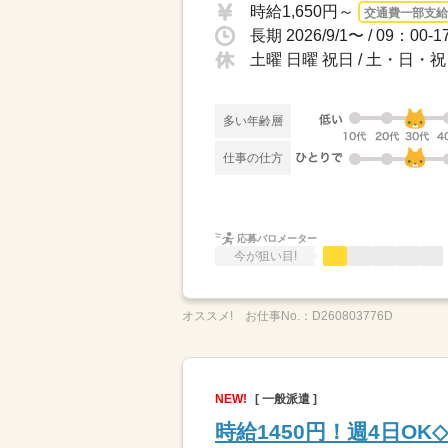
時給1,650円～
交通費一部支給
土曜 日曜 祝日 / 土・日
多い年齢層
仕事の仕方
応募バロメーター
今が狙い目!
オススメ!
お仕事No.：
D260803776D
NEW!
[ 一般派遣 ]
時給1450円！週4日O