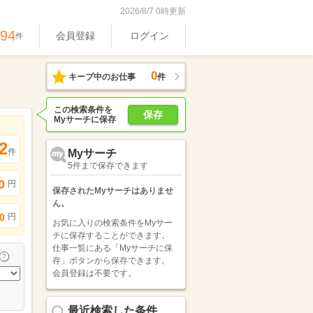
2026/8/7 0時更新
694
会員登録
ログイン
件
0
キープ中のお仕事
件
この検索条件を
保存
Myサーチに保存
2
件
Myサーチ
5件まで保存できます
0
円
保存されたMyサーチはありませ
ん。
円
0
お気に入りの検索条件をMyサー
チに保存することができます。
仕事一覧にある「Myサーチに保
存」ボタンから保存できます。
会員登録は不要です。
最近検索した条件