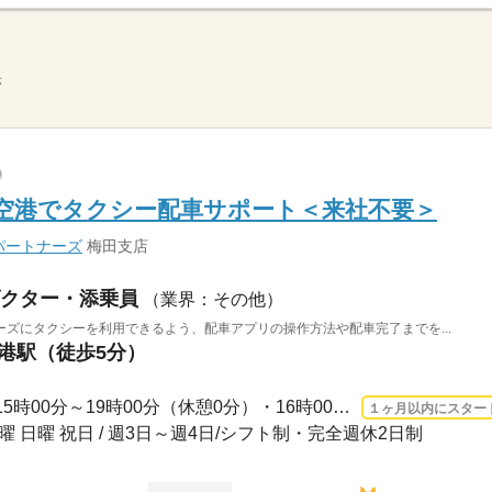
示
】空港でタクシー配車サポート＜来社不要＞
パートナーズ
梅田支店
クター・添乗員
（業界：その他）
ズにタクシーを利用できるよう、配車アプリの操作方法や配車完了までを...
空港駅（徒歩5分）
3ヵ月以上 2026/8/24〜 / ・15時00分～19時00分（休憩0分）・16時00分～20時00分（休...
１ヶ月以内にスター
土曜 日曜 祝日 / 週3日～週4日/シフト制・完全週休2日制