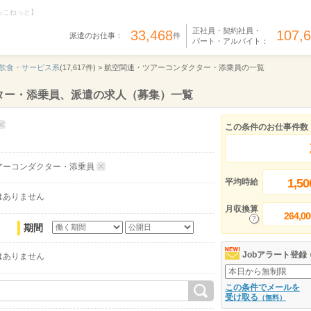
らこねっと】
正社員・契約社員・
33,468
107,
派遣のお仕事：
件
パート・アルバイト：
飲食・サービス系
(17,617件) >
航空関連・ツアーコンダクター・添乗員の一覧
ター・添乗員、派遣の求人（募集）一覧
この条件のお仕事件数
アーコンダクター・添乗員
1,50
平均時給
はありません
月収換算
264,00
期間
Jobアラート登録
はありません
この条件でメールを
受け取る
（無料）