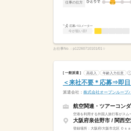
仕事の仕方
応募バロメーター
今が狙い目!
お仕事No.：
p12260710101/01☆
[ 一般派遣 ]
高収入
年齢入力任意
?
＜来社不要＊応募⇒即日
派遣会社：
株式会社オープンループ
航空関連・ツアーコンダ
空港を利用する外国人旅行客がスムー
大阪府泉佐野市 / 関西
登録場所：大阪府/大阪市北区 Ｏｓ