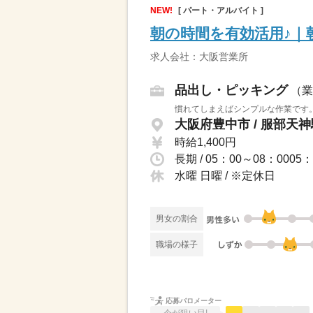
NEW!
[ パート・アルバイト ]
朝の時間を有効活用♪｜朝
求人会社：大阪営業所
品出し・ピッキング
（業
慣れてしまえばシンプルな作業です。
大阪府豊中市 / 服部天
時給1,400円
長期 / 05：00～08：00
水曜 日曜 / ※定休日
男女の割合
職場の様子
応募バロメーター