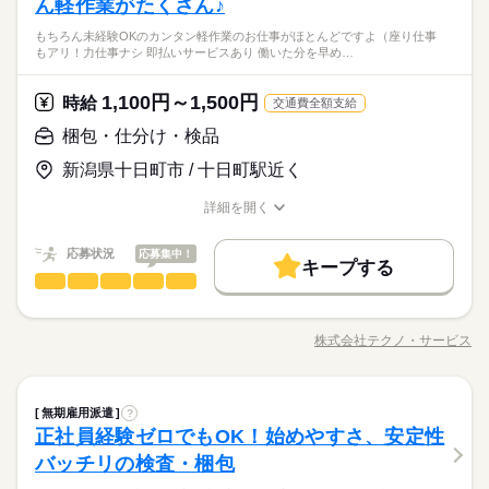
ん軽作業がたくさん♪
もちろん未経験OKのカンタン軽作業のお仕事がほとんどですよ（座り仕事
もアリ！力仕事ナシ 即払いサービスあり 働いた分を早め…
1,100円～1,500円
時給
交通費全額支給
梱包・仕分け・検品
新潟県十日町市 / 十日町駅近く
詳細を開く
職種/応募資格
お仕事の特徴
給与/時間/休日
応募状況
応募集中！
キープする
梱包・仕分け・検品
職種
ひとりで
みんなで
仕事の仕方
「カンタンなお仕事からはじめていきたい」 「久しぶりに働き
にでるから不安…」 そんな方には おかしの”箱詰め”や”仕分け”の
株式会社テクノ・サービス
しずか
にぎやか
職場の様子
職種/応募資格
お仕事の特徴
給与/時間/休日
お仕事が オススメです！ 軽いものをメインに扱うので 体への負
担は少なめ。 作業は同じことを繰り返し行うので 未経験からで
もすぐにできるようになりますよ。 ＜その他にも…＞ ●商品の
続きを読む
梱包・仕分け・検品
その他
業界
職種
検品・チェック ●梱包・ピッキング ●食品の盛り付け・トッピン
無期雇用派遣
?
ひとりで
みんなで
仕事の仕方
グ ●部品の組み立て・加工 など アナタの希望に合ったお仕事
正社員経験ゼロでもOK！始めやすさ、安定性
「カンタンなお仕事からはじめていきたい」 「久しぶりに働き
を お探しします！ 「自宅の近く」「座り作業」など なんでもご
応募資格
にでるから不安…」 そんな方には おかしの”箱詰め”や”仕分け”の
バッチリの検査・梱包
相談ください。 まずはお気軽にご応募ください。
しずか
にぎやか
職場の様子
お仕事が オススメです！ 軽いものをメインに扱うので 体への負
◆未経験大歓迎！ ◆フリーターさん、主婦（夫）さん大歓迎！