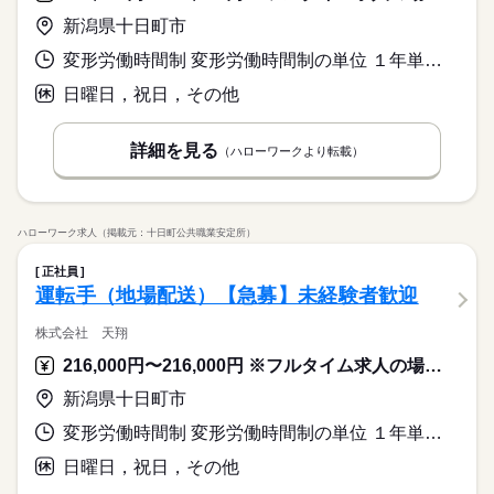
・でも、スキルや経験に自信がない… ※定年制度あり（満60
しずか
にぎやか
職場の様子
※「日勤or夜勤のみ」「長期で働きたい」「土日休み」「残業少
働き方・環境
見！ここでのお仕事はカンタンな包装・梱包や仕分けなど初心
派遣活躍中
ルーティン
PC不要
電話なし
目視でチェックする ・製品を仕分けたり、丁寧に包装する な
土日休み案件多数！
歳）
新潟県十日町市
その他
なめ」など、あなたのご希望を教えて下さい！ ※ご応募のタイ
業界
者さんもはじめやすいものばかりなので、安心して正社員にチ
ど、いろ～んな種類のお仕事があるので きっとあなたに合った
大手企業
ブランクOK
産休・育休
社会保険制度
続きを読む
ミングによっては、ご希望のお仕事が定員に達している場合が
続きを読む
ャレンジしていただけますよ！
職種が見つかるはず！ じっくりお話して一緒に ピッタリの配属
変形労働時間制 変形労働時間制の単位 １年単位 就業時間１ 8時30分〜17時30分
応募資格
あります。 その際は、ご希望に沿う他のお仕事を並行してご案
日払い
週払い
禁煙・分煙
バイク自転車
車OK
先を探していきましょう。
＜工場でのお仕事が未経験の方も大歓迎！＞ ▼こんな方にピッ
内致します。
日曜日，祝日，その他
派遣活躍中
月給 185,000円～235,000円
ルーティン
PC不要
電話なし
給与
タリ ・正社員になりたい！ ・安定的に稼げる仕事に就きたい！
休日・休暇
詳しい募集要項をすべて見る
お仕事の特徴
「正社員になりたい！」「でも自信がない…」とお悩みの方必
・でも、スキルや経験に自信がない… ※定年制度あり（満60
【給与備考】
見！ここでのお仕事はカンタンな包装・梱包や仕分けなど初心
土日休み案件多数！
基本特徴
詳細を見る
歳）
（ハローワークより転載）
◆時間外手当あり
者さんもはじめやすいものばかりなので、安心して正社員にチ
続きを読む
◆昇給あり（年1回）
無期派遣
未経験OK
新卒・第二
20代活躍
30代活躍
ャレンジしていただけますよ！
応募する
募集条件
月給 185,000円～235,000円
給与
ハローワーク求人（掲載元：十日町公共職業安定所）
大量募集
交通費
即日スタート
主婦・主夫
勤務時間
続きを読む
詳しい募集要項をすべて見る
【給与備考】
08：30～17：30
履歴書不要
WEB選考完結
基本特徴
正社員
◆時間外手当あり
※上記はシフトの一例となります。
運転手（地場配送）【急募】未経験者歓迎
無期派遣
未経験OK
新卒・第二
20代活躍
30代活躍
就業時間・曜日
◆昇給あり（年1回）
業務上必要がある場合や
応募する
募集条件
配属先の都合により、
残業なし
残10未満
残20未満
10時～出社
株式会社 天翔
時間帯が変更となる場合があります。
大量募集
交通費
即日スタート
主婦・主夫
16時前退社
土日祝休
216,000円〜216,000円 ※フルタイム求人の場合は月額（換算額）、パート求人の場合は時間額を表示しています。
勤務時間
続きを読む
履歴書不要
WEB選考完結
働き方・環境
08：30～17：30
新潟県十日町市
就業時間・曜日
休日・休暇
※上記はシフトの一例となります。
ブランクOK
産休・育休
社会保険制度
研修制度
残業なし
残10未満
残20未満
10時～出社
変形労働時間制 変形労働時間制の単位 １年単位 就業時間１ 6時00分〜15時00分
業務上必要がある場合や
＜年間休日125日＞ ◆完全週休2日制（土日休み） ◆祝日 ◆年
資格支援
禁煙・分煙
バイク自転車
車OK
配属先の都合により、
末年始休暇 ※上記は一例です。配属先により 当社の所定休日
16時前退社
土日祝休
日曜日，祝日，その他
時間帯が変更となる場合があります。
数と差がある場合は、 差分の調整を年末に行います。
働き方・環境
ルーティン
英語不要
PC不要
電話なし