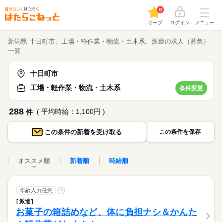
0
キープ
ログイン
メニュー
新潟県 十日町市、工場・軽作業・物流・土木系、派遣の求人（募集）
一覧
十日町市
工場・軽作業・物流・土木系
条件変更
288
( 平均時給：1,100円 )
件
この条件の
新着を受け取る
この条件を保存
オススメ順
新着順
時給順
年齢入力任意
?
派遣
お菓子の箱詰めなど、体に負担ナシ＆かんた