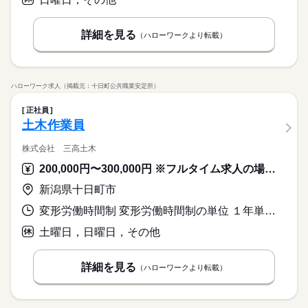
詳細を見る
（ハローワークより転載）
ハローワーク求人（掲載元：十日町公共職業安定所）
正社員
土木作業員
株式会社 三高土木
200,000円〜300,000円 ※フルタイム求人の場合は月額（換算額）、パート求人の場合は時間額を表示しています。
新潟県十日町市
変形労働時間制 変形労働時間制の単位 １年単位 就業時間１ 7時45分〜17時00分 就業時間に関する特記事項 冬期間除雪作業は降雪状況により午前３時～の作業となる場合があ
土曜日，日曜日，その他
詳細を見る
（ハローワークより転載）