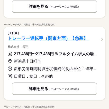
ブランクOK
産休・育休
社会保険制度
研修制度
続きを読む
詳細を見る
（ハローワークより転載）
休日・休暇
資格支援
禁煙・分煙
バイク自転車
車OK
＜年間休日125日＞ ◆完全週休2日制（土日休み） ◆祝日 ◆年
ルーティン
英語不要
PC不要
電話なし
末年始休暇 ※上記は一例です。配属先により 当社の所定休日
ハローワーク求人（掲載元：十日町公共職業安定所）
数と差がある場合は、 差分の調整を年末に行います。
正社員
続きを読む
トレーラー運転手（関東方面）【急募】
株式会社 天翔
217,438円〜217,438円 ※フルタイム求人の場合は月額（換算額）、パート求人の場合は時間額を表示しています。
新潟県十日町市
変形労働時間制 変形労働時間制の単位 １年単位 又は 8時00分〜2時00分の時間の間の8時間 就業時間に関する特記事項 １日の拘束時間は１０時間、休憩時間２時間、実労働時間８時間
日曜日，祝日，その他
詳細を見る
（ハローワークより転載）
ハローワーク求人（掲載元：十日町公共職業安定所）