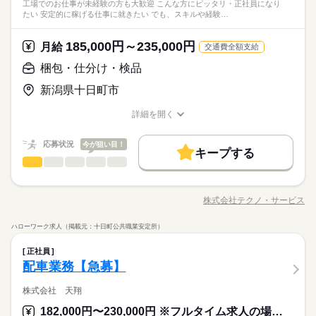
工場でのお仕事が未経験の方も大歓迎 こんな方にピッタリ・正社員になり
担は少なめ。 作業は同じことを繰り返し行うので 未経験からで
豊富なお仕事の中から、ピッタリのお仕事をご案内します。
◆男女スタッフ活躍中！ 経験を活かしたい方も大歓迎！ お持ち
たい 安定的に稼げる仕事に就きたい でも、スキルや経験…
もすぐにできるようになりますよ。 ＜その他にも…＞ ●商品の
続きを読む
もちろん未経験OKのカンタン軽作業のお仕事がほとんどですよ
の免許・資格を活かした お仕事を紹介いたします！ 20代～50代
その他
業界
検品・チェック ●梱包・ピッキング ●食品の盛り付け・トッピン
（座り仕事もアリ！力仕事ナシ！）♪
と幅広い年齢の方が、 様々な職場で活躍中です！ ※お仕事の掛
グ ●部品の組み立て・加工 など アナタの希望に合ったお仕事
185,000円～235,000円
月給
け持ち（Wワーク）不可
続きを読む
交通費全額支給
を お探しします！ 「自宅の近く」「座り作業」など なんでもご
応募資格
梱包・仕分け・検品
相談ください。 まずはお気軽にご応募ください。
お仕事の特徴
◆未経験大歓迎！ ◆フリーターさん、主婦（夫）さん大歓迎！
時給 1,100円～1,500円
給与
豊富なお仕事の中から、ピッタリのお仕事をご案内します。
新潟県十日町市
◆男女スタッフ活躍中！ 経験を活かしたい方も大歓迎！ お持ち
基本特徴
詳しい募集要項をすべて見る
もちろん未経験OKのカンタン軽作業のお仕事がほとんどですよ
の免許・資格を活かした お仕事を紹介いたします！ 20代～50代
◆即払いサービスあり ＼ 働いた分を早めにGET！ ／ 働いた分
未経験OK
新卒・第二
20代活躍
30代活躍
40代活躍
（座り仕事もアリ！力仕事ナシ！）♪
詳細を開く
と幅広い年齢の方が、 様々な職場で活躍中です！ ※お仕事の掛
の給与の一部を、給料日前に受け取れます。 スマホでカンタン
職種/応募資格
お仕事の特徴
給与/時間/休日
け持ち（Wワーク）不可
50代活躍
続きを読む
申請！ 給料日前にお金が必要な時や、急な出費がある時も安心
応募する
です。 ※最短5日後から受け取り可能 ※給与は原則【月末締め
応募状況
今が狙い目！
募集条件
続きを読む
キープする
／翌月25日払い】 ※当社規定あり ◆深夜手当アリ 22時～翌5
続きを読む
梱包・仕分け・検品
職種
男性
女性
男女の割合
大量募集
時給 1,100円～1,500円
交通費
即日スタート
勤務地固定
給与
時に働いた場合は時給25％UP ◆残業代支給 勤務時間が8hを超
基本特徴
詳しい募集要項をすべて見る
＜モノづくり業界でのお仕事！＞ 仕分けや梱包、包装といった
えている場合は時給25％UP ※試用期間ナシ
◆即払いサービスあり ＼ 働いた分を早めにGET！ ／ 働いた分
主婦・主夫
履歴書不要
WEB登録
未経験OK
新卒・第二
20代活躍
30代活躍
40代活躍
かんたんなお仕事などが中心。 （そのほか、組立や加工なども
3ヵ月以上
期間・時間
の給与の一部を、給料日前に受け取れます。 スマホでカンタン
株式会社テクノ・サービス
ひとりで
みんなで
仕事の仕方
職種/応募資格
お仕事の特徴
給与/時間/休日
あります！） 覚えやすいルーティンワークばかりなので 未経験
50代活躍
就業時間・曜日
申請！ 給料日前にお金が必要な時や、急な出費がある時も安心
続きを読む
【勤務時間例】 8：00-16：00／9：00-17：00／10：00-19：00
の方もすぐに慣れていきますよ♪ ▼具体的にはこんな感じ！ ・
応募する
募集条件
です。 ※最短5日後から受け取り可能 ※給与は原則【月末締め
残業なし
10時～出社
17時～出社
土日祝休
ハローワーク求人（掲載元：十日町公共職業安定所）
／ 6：00-15：00／17：30-翌2：30／20：00-翌5：15 など多数！
部品を機械にセットしてボタン操作する ・製品に不備がないか
続きを読む
続きを読む
しずか
にぎやか
職場の様子
／翌月25日払い】 ※当社規定あり ◆深夜手当アリ 22時～翌5
続きを読む
大量募集
交通費
即日スタート
勤務地固定
※「日勤or夜勤のみ」「長期で働きたい」「土日休み」「残業少
梱包・仕分け・検品
職種
目視でチェックする ・製品を仕分けたり、丁寧に包装する な
平日休み
男性
女性
男女の割合
時に働いた場合は時給25％UP ◆残業代支給 勤務時間が8hを超
正社員
その他
なめ」など、あなたのご希望を教えて下さい！ ※ご応募のタイ
業界
ど、いろ～んな種類のお仕事があるので きっとあなたに合った
主婦・主夫
履歴書不要
WEB登録
＜モノづくり業界でのお仕事！＞ 仕分けや梱包、包装といった
えている場合は時給25％UP ※試用期間ナシ
配車業務【急募】
ミングによっては、ご希望のお仕事が定員に達している場合が
続きを読む
働き方・環境
職種が見つかるはず！ じっくりお話して一緒に ピッタリの配属
応募資格
就業時間・曜日
かんたんなお仕事などが中心。 （そのほか、組立や加工なども
3ヵ月以上
期間・時間
あります。 その際は、ご希望に沿う他のお仕事を並行してご案
先を探していきましょう。
ひとりで
みんなで
仕事の仕方
大手企業
ブランクOK
産休・育休
社会保険制度
あります！） 覚えやすいルーティンワークばかりなので 未経験
株式会社 天翔
残業なし
10時～出社
17時～出社
土日祝休
＜工場でのお仕事が未経験の方も大歓迎！＞ ▼こんな方にピッ
内致します。
続きを読む
【勤務時間例】 8：00-16：00／9：00-17：00／10：00-19：00
の方もすぐに慣れていきますよ♪ ▼具体的にはこんな感じ！ ・
タリ ・正社員になりたい！ ・安定的に稼げる仕事に就きたい！
日払い
週払い
禁煙・分煙
バイク自転車
車OK
休日・休暇
182,000円〜230,000円 ※フルタイム求人の場合は月額（換算額）、パート求人の場合は時間額を表示しています。
／ 6：00-15：00／17：30-翌2：30／20：00-翌5：15 など多数！
平日休み
「正社員になりたい！」「でも自信がない…」とお悩みの方必
部品を機械にセットしてボタン操作する ・製品に不備がないか
続きを読む