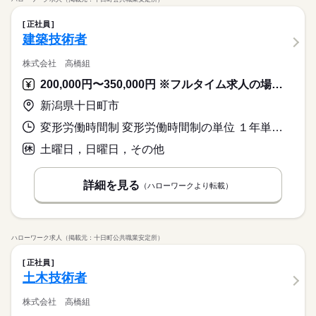
正社員
建築技術者
株式会社 高橋組
200,000円〜350,000円 ※フルタイム求人の場合は月額（換算額）、パート求人の場合は時間額を表示しています。
新潟県十日町市
変形労働時間制 変形労働時間制の単位 １年単位 就業時間１ 8時00分〜17時00分 就業時間に関する特記事項 除雪作業での早朝出勤等は、時間外手当で対応します。
土曜日，日曜日，その他
詳細を見る
（ハローワークより転載）
ハローワーク求人（掲載元：十日町公共職業安定所）
正社員
土木技術者
株式会社 高橋組