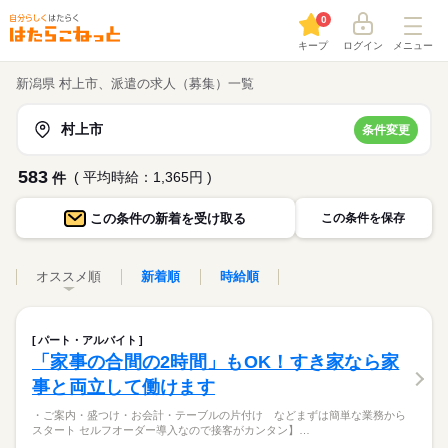
0
キープ
ログイン
メニュー
新潟県 村上市、派遣の求人（募集）一覧
村上市
条件変更
583
( 平均時給：1,365円 )
件
この条件の
新着を受け取る
この条件を保存
オススメ順
新着順
時給順
パート・アルバイト
「家事の合間の2時間」もOK！すき家なら家
事と両立して働けます
・ご案内・盛つけ・お会計・テーブルの片付け などまずは簡単な業務から
スタート セルフオーダー導入なので接客がカンタン】…