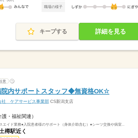
職場の様子
詳細を見る
キープする
任意
?
病院内サポートスタッフ◆無資格OK☆
会社 ケアサービス事業部
CS新潟支店
介護・福祉関連）
スエイド業務●入院患者様のサポート（身体介助含む）●シーツ交換や病室...
 土樽駅近く