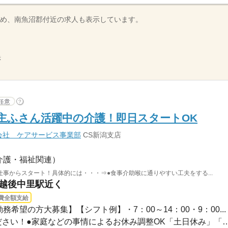
め、南魚沼郡付近の求人も表示しています。
示
任意
?
"主ふさん活躍中の介護！即日スタートOK
会社 ケアサービス事業部
CS新潟支店
介護・福祉関連）
事からスタート！具体的には・・・⇒●食事介助喉に通りやすい工夫をする...
 越後中里駅近く
費全額支給
務希望の方大募集】【シフト例】・7：00～14：00・9：00...
●希望のお休みをご相談ください！●家庭などの事情によるお休み