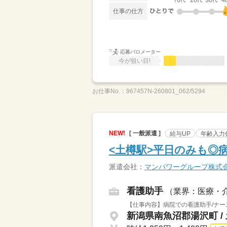
仕事の仕方
応募バロメーター
今が狙い目!
お仕事No.：
967457N-260801_062/5294
NEW!
[ 一般派遣 ]
給与UP
年齢入力
<土樽駅>平日のみも◎
派遣会社：
マンパワーグループ株式
看護助手
（業界：医療・
【仕事内容】病院での看護助手/ナー
新潟県南魚沼郡湯沢町 /