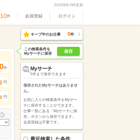
2026/8/8 0時更新
610
会員登録
ログイン
件
0
キープ中のお仕事
件
この検索条件を
保存
Myサーチに保存
0
件
Myサーチ
5件まで保存できます
2
円
保存されたMyサーチはありませ
ん。
円
2
お気に入りの検索条件をMyサー
チに保存することができます。
仕事一覧にある「Myサーチに保
存」ボタンから保存できます。
会員登録は不要です。
最近検索した条件