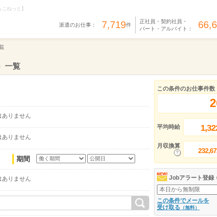
らこねっと】
正社員・契約社員・
7,719
66,
派遣のお仕事：
件
パート・アルバイト：
覧
）一覧
この条件のお仕事件数
2
はありません
1,32
平均時給
はありません
月収換算
232,67
期間
Jobアラート登録
はありません
この条件でメールを
受け取る
（無料）