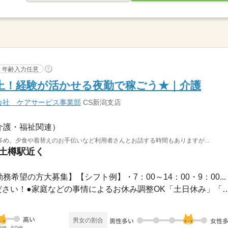
年齢入力任意
?
上！経験が活かせる夜勤で稼ごう★｜介護
会社 ケアサービス事業部
CS新潟支店
介護・福祉関連）
め。夕食や着替えのお手伝いなど利用者さんとお話する時間もありますが...
 土樽駅近く
務希望の方大募集】【シフト例】・7：00～14：00・9：00...
●希望のお休みをご相談ください！●家庭などの事情によるお休み
男女の割合