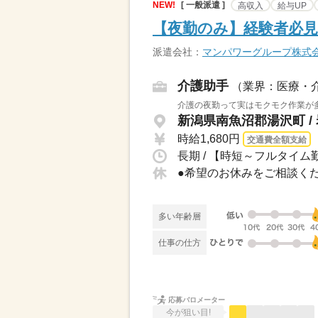
NEW!
[ 一般派遣 ]
高収入
給与UP
【夜勤のみ】経験者必見
派遣会社：
マンパワーグループ株式
介護助手
（業界：医療・
介護の夜勤って実はモクモク作業が多
新潟県南魚沼郡湯沢町 /
時給1,680円
交通費全額支給
長期 / 【時短～フルタイム勤
多い年齢層
仕事の仕方
応募バロメーター
今が狙い目!