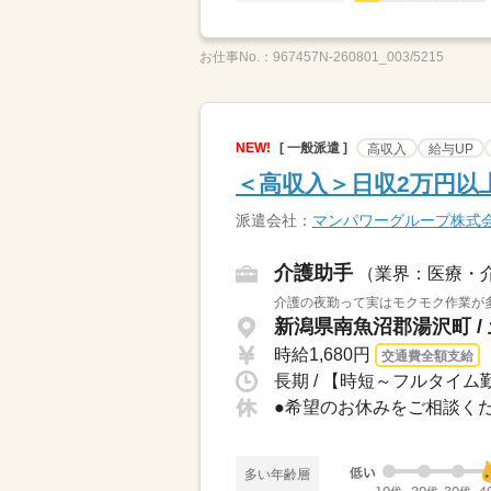
お仕事No.：
967457N-260801_003/5215
NEW!
[ 一般派遣 ]
高収入
給与UP
＜高収入＞日収2万円以
派遣会社：
マンパワーグループ株式
介護助手
（業界：医療・
介護の夜勤って実はモクモク作業が多
新潟県南魚沼郡湯沢町 /
時給1,680円
交通費全額支給
長期 / 【時短～フルタイム勤
多い年齢層