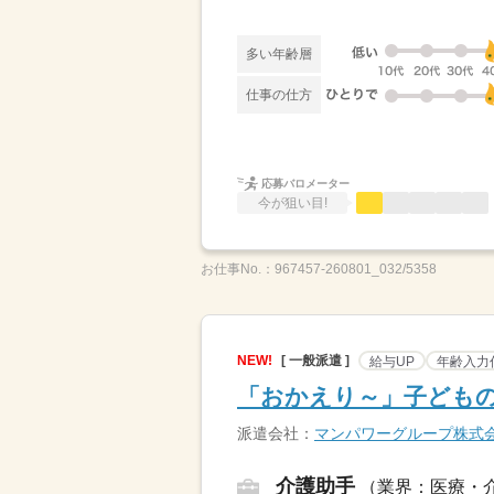
多い年齢層
仕事の仕方
応募バロメーター
今が狙い目!
お仕事No.：
967457-260801_032/5358
NEW!
[ 一般派遣 ]
給与UP
年齢入力
「おかえり～」子どもの
派遣会社：
マンパワーグループ株式
介護助手
（業界：医療・