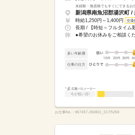
未経験・無資格でもすぐにできるお仕
新潟県南魚沼郡湯沢町 /
時給1,250円～1,400円
交通
長期 / 【時短～フルタイム勤
多い年齢層
仕事の仕方
応募バロメーター
今が狙い目!
お仕事No.：
967457-260801_017/5269