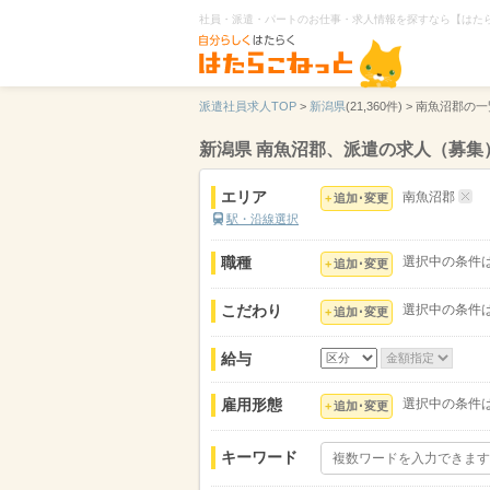
社員・派遣・パートのお仕事・求人情報を探すなら【はた
派遣社員求人TOP
>
新潟県
(21,360件) >
南魚沼郡の一
新潟県 南魚沼郡、派遣の求人（募集
エリア
南魚沼郡
追加･変更
駅・沿線選択
職種
選択中の条件
追加･変更
こだわり
選択中の条件
追加･変更
給与
雇用形態
選択中の条件
追加･変更
キーワード