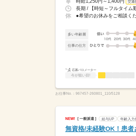
時給1,250円～1,400円
交通
長期 / 【時短～フルタイム勤
多い年齢層
仕事の仕方
応募バロメーター
今が狙い目!
お仕事No.：
967457-260801_110/5128
NEW!
[ 一般派遣 ]
給与UP
年齢入力
無資格/未経験OK！患者