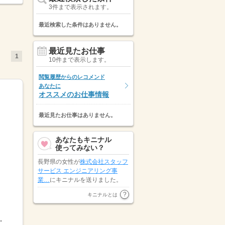
3件まで表示されます。
最近検索した条件はありません。
最近見たお仕事
1
10件まで表示します。
閲覧履歴からのレコメンド
あなたに
オススメのお仕事情報
最近見たお仕事はありません。
あなたもキニナル
使ってみない？
長野県の女性が
株式会社スタッフ
サービス エンジニアリング事
業…
にキニナルを送りました。
山梨県の男性が
キャリアリンク株
キニナルとは
式会社（東証プライム市場）
にキ
ニナルを送りました。
調整OK「土日休み」「扶...