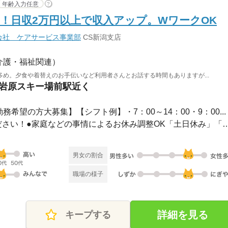
年齢入力任意
?
！日収2万円以上で収入アップ。WワークOK
会社 ケアサービス事業部
CS新潟支店
介護・福祉関連）
め。夕食や着替えのお手伝いなど利用者さんとお話する時間もありますが...
 岩原スキー場前駅近く
務希望の方大募集】【シフト例】・7：00～14：00・9：00...
●希望のお休みをご相談ください！●家庭などの事情によるお休み
男女の割合
職場の様子
詳細を見る
キープする