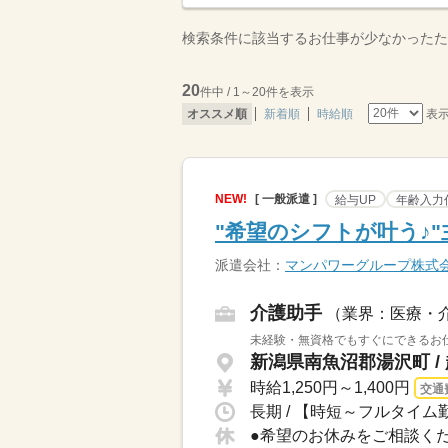
検索条件に該当するお仕事が少なかったた
20
件中 / 1～20件を表示
表
オススメ順
新着順
時給順
NEW!
[ 一般派遣 ]
給与UP
年齢入力
"希望のシフトが叶う♪
派遣会社：
マンパワーグループ株式
介護助手
（業界：医療・
未経験・無資格でもすぐにできるお仕
新潟県南魚沼郡湯沢町 /
時給1,250円～1,400円
交通
長期 / 【時短～フルタイム勤