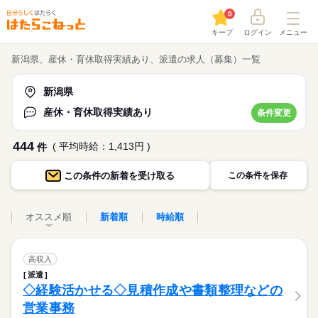
0
キープ
ログイン
メニュー
新潟県、産休・育休取得実績あり、派遣の求人（募集）一覧
新潟県
産休・育休取得実績あり
条件変更
444
( 平均時給：1,413円 )
件
この条件の
新着を受け取る
この条件を保存
オススメ順
新着順
時給順
高収入
派遣
◇経験活かせる◇見積作成や書類整理などの
営業事務