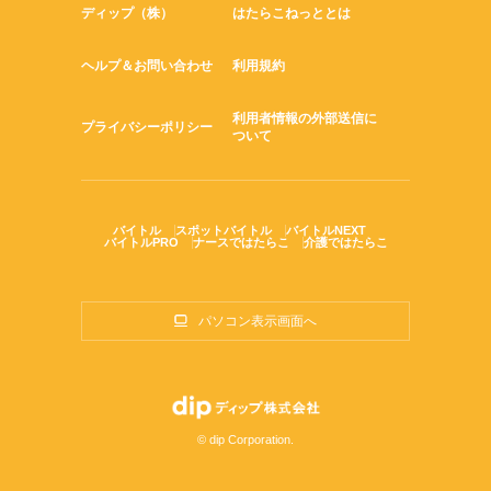
ディップ（株）
はたらこねっととは
ヘルプ＆お問い合わせ
利用規約
利用者情報の外部送信に
プライバシーポリシー
ついて
バイトル
スポットバイトル
バイトルNEXT
バイトルPRO
ナースではたらこ
介護ではたらこ
パソコン表示画面へ
© dip Corporation.