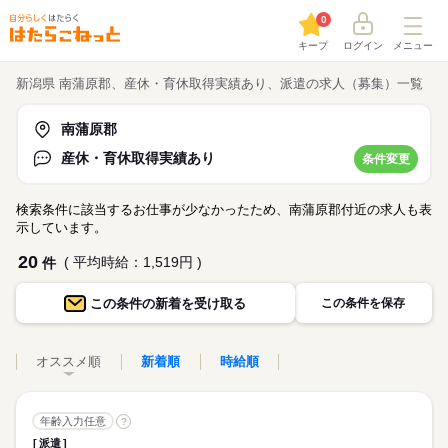
0
キープ
ログイン
メニュー
新潟県 南蒲原郡、産休・育休取得実績あり、派遣の求人（募集）一覧
南蒲原郡
産休・育休取得実績あり
条件変更
検索条件に該当するお仕事が少なかったため、南蒲原郡付近の求人も表
示しています。
20
( 平均時給：1,519円 )
件
この条件の
新着を受け取る
この条件を保存
オススメ順
新着順
時給順
年齢入力任意
?
派遣