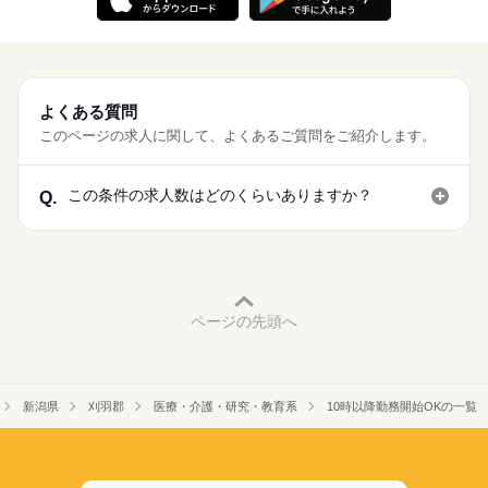
よくある質問
このページの求人に関して、よくあるご質問をご紹介します。
この条件の求人数はどのくらいありますか？
Q.
ページの先頭へ
新潟県
刈羽郡
医療・介護・研究・教育系
10時以降勤務開始OKの一覧