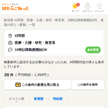
0
キープ
ログイン
メニュー
新潟県 刈羽郡、医療・介護・研究・教育系、10時以降勤務開始OK、派
遣の求人（募集）一覧
刈羽郡
医療・介護・研究・教育系
10時以降勤務開始OK
条件変更
検索条件に該当するお仕事が少なかったため、刈羽郡付近の求人も表示
しています。
20
( 平均時給：1,394円 )
件
この条件の
新着を受け取る
この条件を保存
オススメ順
新着順
時給順