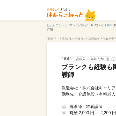
はたらこねっとTOP
>
新潟県
(21,360件) >
小千谷市
(4
詳細
更新日：7月30日
お仕事No.SC新潟A/15208小千谷
[ 派遣 ]
高収入
年齢入力任意
?
ブランクも経験も
護師
派遣会社：株式会社キャリア 
勤務先：介護施設（有料老人ホ
看護師・准看護師
時給 2,000 円 ～ 2,200 円