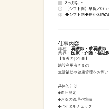
3ヵ月以上
【シフト例】早番／07：0
◆シフト制◆長期休暇の
仕事内容
職種：
看護師・准看護師
業界：
医療・介護・福祉
【看護のお仕事】
施設利用者さまの
生活補助や健康管理をお願い
具体的には
◆血圧測定
◆お薬の管理や準備
◆バイタルチェック