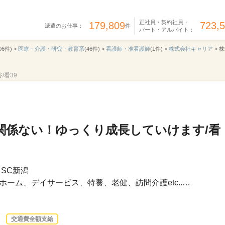
正社員・契約社員・
179,809
723,
派遣のお仕事：
件
パート・アルバイト：
06件) >
医療・介護・研究・教育系
(46件) >
看護師・准看護師
(1件) >
株式会社キャリア
>
株
/看39
関係ない！ゆっくり成長していけます/看
SC新潟
ーム、デイサービス、特養、老健、訪問介護etc..…
交通費全額支給