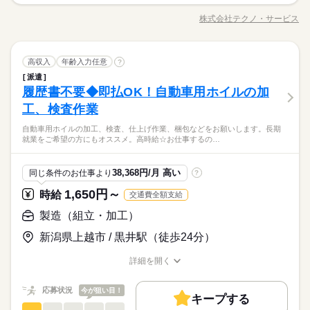
フィルムの目視検査作業をお願いします。 20代から40代の方々
募集条件
も歓迎！
続きを読む
が活躍中！3交替勤務のお仕事をご希望の方必見です☆ 2交替勤
交通費
即日スタート
履歴書不要
WEB登録
就業時間・曜日
株式会社テクノ・サービス
ひとりで
みんなで
仕事の仕方
長期
期間・時間
職種/応募資格
お仕事の特徴
給与/時間/休日
務をご希望の方もご相談下さい。きれいな職場で気持ちよくお
就業時間・曜日
残10未満
10時～出社
17時～出社
シフト勤務
続きを読む
続きを読む
仕事しませんか。 ●履歴書不要●車通勤・バイク通勤OK ■有給休
00：15～08：30 08：15～16：30 16：15～00：30 【休憩時間備
残10未満
10時～出社
17時～出社
シフト勤務
暇■社会保険完備■退職金制度■お友達紹介キャンペーン実施中 ■
続きを読む
休日・休暇
働き方・環境
考】 60分、60分、60分 【残業】 ほぼ無し（月10時間未満） ≪
しずか
にぎやか
職場の様子
働き方・環境
梱包・仕分け・検品
職種
登録方法：履歴書不要・ご自宅でもできる簡単オンライン登録
高収入
年齢入力任意
?
男性
女性
スマホ・PCから24時間いつでも登録OK！履歴書不要！≫ お仕
男女の割合
シフト表に準ずる（4直3交替）、長期休暇なし
ブランクOK
社会保険制度
制服あり
日払い
メーカー関連
業界
がオススメ
ブランクOK
社会保険制度
制服あり
日払い
派遣
事開始日などお気軽にご相談ください※翌月スタート希望の方
フィルムの目視検査作業をお願いします。 20代から40代の方々
履歴書不要◆即払OK！自動車用ホイルの加
応募資格
禁煙・分煙
社員食堂
少人数
英語不要
電話なし
も歓迎！
続きを読む
が活躍中！3交替勤務のお仕事をご希望の方必見です☆ 2交替勤
禁煙・分煙
社員食堂
少人数
英語不要
電話なし
ひとりで
みんなで
仕事の仕方
務をご希望の方もご相談下さい。きれいな職場で気持ちよくお
工、検査作業
活かせるスキル
資格不問・未経験OK
Excel
活かせるスキル
続きを読む
仕事しませんか。 ●履歴書不要●車通勤・バイク通勤OK ■有給休
フリーター、主婦・主夫歓迎
給与即払いサービスは就業状況によって利用できないケースが
Excel
自動車用ホイルの加工、検査、仕上げ作業、梱包などをお願いします。長期
暇■社会保険完備■退職金制度■お友達紹介キャンペーン実施中 ■
続きを読む
休日・休暇
35カ国以上の方々が当社を通じ就業中。毎月100人以上お仕事ス
しずか
にぎやか
職場の様子
就業をご希望の方にもオススメ。高時給☆お仕事するの…
ございます。詳細はオペレーターまでお問合せください。
登録方法：履歴書不要・ご自宅でもできる簡単オンライン登録
タート！
シフト表に準ずる（4直3交替）、長期休暇なし
メーカー関連
業界
がオススメ
応募資格
38,368円/月 高い
同じ条件のお仕事より
?
お仕事の特徴
時給 1,550円～
給与
資格不問・未経験OK
1,650円～
詳しい募集要項をすべて見る
時給
交通費全額支給
働く人の待遇向上
フリーター、主婦・主夫歓迎
244、000円（月収例21日実働） ◆即払いサービスあり ＼ 働い
給与即払いサービスは就業状況によって利用できないケースが
35カ国以上の方々が当社を通じ就業中。毎月100人以上お仕事ス
製造（組立・加工）
た分を早めにGET！ ／ 働いた分の給与の一部を、給料日前に受
高収入
ございます。詳細はオペレーターまでお問合せください。
タート！
け取れます。 スマホでカンタン申請！ 給料日前にお金が必要な
応募する
新潟県上越市 / 黒井駅（徒歩24分）
基本特徴
時や、急な出費がある時も安心です。 ※最短5日後から受け取り
可能 ※給与は原則【月末締め／翌月25日払い】 ※当社規定あり
続きを読む
未経験OK
新卒・第二
20代活躍
30代活躍
40代活躍
続きを読む
詳細を開く
時給 1,550円～
給与
交通費全額支給
職種/応募資格
お仕事の特徴
給与/時間/休日
詳しい募集要項をすべて見る
50代活躍
働く人の待遇向上
基本特徴
高収入
244、000円（月収例21日実働） ◆即払いサービスあり ＼ 働い
応募状況
今が狙い目！
長期
期間・時間
募集条件
た分を早めにGET！ ／ 働いた分の給与の一部を、給料日前に受
キープする
未経験OK
新卒・第二
20代活躍
30代活躍
40代活躍
製造（組立・加工）
職種
け取れます。 スマホでカンタン申請！ 給料日前にお金が必要な