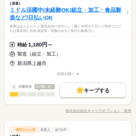
る スタッフ・社員さんに 確認することができます。 ▼ポイント
派遣
┏━━━━━━━━━━━┓ ★最寄り駅徒歩通勤OK★ 未
▼ ・未経験から活躍できるお仕事です ・ルーティン作業がメイ
ミドル活躍中/未経験OK/組立・加工・食品製
応募資格
経験でも高時給1550円 ┗━━━━━━━━━━━┛ ▼詳しい仕
ン ・平日に休みが取れるので混雑回避の生活 ・疲れをためにく
しずか
にぎやか
職場の様子
事内容 電子部品に関する製品の出荷・梱包 ・流れてきた製品を
造など/日払いOK
＜こんな方歓迎＞ ・初心者・未経験OK ブランクOK ＜服装＞
く無理なく働けるサイクル
作業台に移動 ・段ボールに商品を収納 ・段ボールにラベルを貼
＼メリットたくさんのお仕事出ました／ 【交替×高時給】シンプ
・制服を着用頂き勤務頂きます ＜福利厚生＞ ■社会保険完備 ■
残業はほとんどナシ 髪色自由で自分らしく働く≫明るすぎたり奇抜でなけ
る ・段ボールを指定の場所に移動させる ※製品は4kg～10kg程
続きを読む
ル軽作業★ ◎平日休みだから混雑回避 ◎3勤1休で無理なく働
交通費支給 ■週払い制度 ■退職金制度 ■定期健康診断（会社負
れば基本的に自由 規定有）制服があると毎日の服選びに…
メーカー関連
業界
度 基本的には１人作業となります。 分からないことは近くにい
く！ ◎未経験の方でもモクモク作業OK ◎派遣スタッフ活躍中の
担） ■赴任費支給（社宅入居者限定） ■教育訓練制度実施 ▼新
る スタッフ・社員さんに 確認することができます。 ▼ポイント
企業
潟営業所にて随時面接対応中 自宅からラクラク、オンライン登
続きを読む
▼ ・未経験から活躍できるお仕事です ・ルーティン作業がメイ
続きを読む
1,180円～
応募資格
時給
録ok！！ 新潟県内での登録も対応しています♪
ン ・平日に休みが取れるので混雑回避の生活 ・疲れをためにく
＜こんな方歓迎＞ ・初心者・未経験OK ブランクOK ＜服装＞
製造（組立・加工）
く無理なく働けるサイクル
時給 1,550円～
給与
＼メリットたくさんのお仕事出ました／ 【交替×高時給】シンプ
・制服を着用頂き勤務頂きます ＜福利厚生＞ ■社会保険完備 ■
詳しい募集要項をすべて見る
お仕事の特徴
ル軽作業★ ◎平日休みだから混雑回避 ◎3勤1休で無理なく働
新潟県上越市
交通費支給 ■週払い制度 ■退職金制度 ■定期健康診断（会社負
【給与備考】
く！ ◎未経験の方でもモクモク作業OK ◎派遣スタッフ活躍中の
担） ■赴任費支給（社宅入居者限定） ■教育訓練制度実施 ▼新
働く人の待遇向上
月収例：258,075円
企業
詳細を開く
潟営業所にて随時面接対応中 自宅からラクラク、オンライン登
続きを読む
（時給1,550円×7.25時間×20日+残業10時間+各種手当）
高収入
職種/応募資格
お仕事の特徴
給与/時間/休日
応募する
続きを読む
録ok！！ 新潟県内での登録も対応しています♪
基本特徴
※残業手当、深夜手当、休出手当等あり
応募状況
今が狙い目！
キープする
時給 1,550円～
給与
未経験OK
20代活躍
30代活躍
40代活躍
50代活躍
製造（組立・加工）
職種
詳しい募集要項をすべて見る
続きを読む
低い
高い
多い年齢層
【給与備考】
【業務内容詳細】バリ取り・受入・検査・出荷作業やすり等を
募集条件
働く人の待遇向上
基本特徴
長期
期間・時間
高収入
月収例：258,075円
使用し、座って作業行います。 【取扱製品情報】航空、宇宙及
（時給1,550円×7.25時間×20日+残業10時間+各種手当）
交通費
勤務地固定
WEB登録
株式会社綜合キャリアオプション 採用
男性
女性
男女の割合
未経験OK
20代活躍
30代活躍
40代活躍
50代活躍
06：00～14：00 / 14：00～22：00 / 22：00～06：00【3交替】
職種/応募資格
お仕事の特徴
給与/時間/休日
び防衛分野機器用機械加工部品 ≪プライベートが充実する≫ 場
応募する
続きを読む
募集条件
就業時間・曜日
合によってはお願いすることもありますが、残業はほとんどナ
交通費
勤務地固定
WEB登録
就業時間・曜日
※残業手当、深夜手当、休出手当等あり
実働：07時間15分
シ！ ≪髪色自由で自分らしく働く≫ 明るすぎたり奇抜でなけれ
続きを読む
働き方・環境
残10未満
シフト勤務
ひとりで
みんなで
仕事の仕方
残10未満
シフト勤務
休憩：45分
製造（組立・加工）
職種
ば基本的に自由！ （規定有）制服があると毎日の服選びに悩ま
一週間以内公開
高収入
給与UP
続きを読む
低い
高い
多い年齢層
大手企業
その他
ブランクOK
社会保険制度
制服あり
残業：月0～10時間
業界
ずOK♪ ≪初めての仕事だけど自分にもできそう≫ 新しいことに