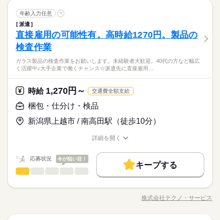
就業時間・曜日
残10未満
残20未満
土日祝休
に直接雇用してもらえるようサポートします。生活リズムを崩
ブランクOK
産休・育休
社会保険制度
研修制度
続きを読む
※表記のうち実働8時間です。
しずか
にぎやか
職場の様子
働き方・環境
梱包・仕分け・検品
職種
さず働きやすい、日勤固定のお仕事です。 ●履歴書不要●車通
年齢入力任意
?
男性
女性
男女の割合
制服あり
禁煙・分煙
車OK
派遣活躍中
英語不要
メーカー関連
業界
勤・バイク通勤OK ■有給休暇■社会保険完備■退職金制度■お友
ブランクOK
産休・育休
社会保険制度
研修制度
派遣
クリーンルーム内で、ローラー状に巻かれている製品（フィル
達紹介キャンペーン実施中 ■登録方法：履歴書不要・ご自宅でも
直接雇用の可能性有。高時給1270円。製品の
応募資格
土曜 日曜 祝日
休日・休暇
ム）を、自動、半自動、手動の3つの方法で目視検査などをお願
制服あり
禁煙・分煙
車OK
派遣活躍中
英語不要
できる簡単オンライン登録がオススメ
ひとりで
みんなで
仕事の仕方
いします。 憧れの大手企業◎業務の半分は人気の座り作業。土
検査作業
資格不問・未経験OK
土日祝
続きを読む
日祝お休みです。週末はプライベートを満喫できます。 派遣先
フリーター、主婦・主夫歓迎
■お友達紹介キャンペーン！デジタルギフト3000円分プレゼント
ガラス製品の検査作業をお願いします。未経験者大歓迎。40代の方など幅広
に直接雇用してもらえるようサポートします。生活リズムを崩
続きを読む
35カ国以上の方々が当社を通じ就業中。毎月100人以上お仕事ス
しずか
にぎやか
職場の様子
く活躍中♪大手企業で働くチャンス☆派遣先に直接雇用…
（当社規定あり）
さず働きやすい、日勤固定のお仕事です。 ●履歴書不要●車通
タート！
メーカー関連
業界
勤・バイク通勤OK ■有給休暇■社会保険完備■退職金制度■お友
達紹介キャンペーン実施中 ■登録方法：履歴書不要・ご自宅でも
1,270円～
応募資格
時給
交通費全額支給
できる簡単オンライン登録がオススメ
お仕事の特徴
時給 1,270円～
給与
資格不問・未経験OK
梱包・仕分け・検品
詳しい募集要項をすべて見る
基本特徴
フリーター、主婦・主夫歓迎
204、000円（月収例21日実働） ◆即払いサービスあり ＼ 働い
■お友達紹介キャンペーン！デジタルギフト3000円分プレゼント
新潟県上越市 / 南高田駅（徒歩10分）
35カ国以上の方々が当社を通じ就業中。毎月100人以上お仕事ス
た分を早めにGET！ ／ 働いた分の給与の一部を、給料日前に受
未経験OK
新卒・第二
20代活躍
30代活躍
40代活躍
（当社規定あり）
タート！
け取れます。 スマホでカンタン申請！ 給料日前にお金が必要な
応募する
50代活躍
詳細を開く
時や、急な出費がある時も安心です。 ※最短5日後から受け取り
職種/応募資格
お仕事の特徴
給与/時間/休日
可能 ※給与は原則【月末締め／翌月25日払い】 ※当社規定あり
続きを読む
募集条件
続きを読む
時給 1,270円～
給与
交通費全額支給
応募状況
今が狙い目！
詳しい募集要項をすべて見る
キープする
交通費
勤務地固定
履歴書不要
WEB登録
基本特徴
梱包・仕分け・検品
204、000円（月収例21日実働） ◆即払いサービスあり ＼ 働い
職種
男性
女性
男女の割合
長期
期間・時間
未経験OK
新卒・第二
20代活躍
30代活躍
40代活躍
就業時間・曜日
た分を早めにGET！ ／ 働いた分の給与の一部を、給料日前に受
ガラス製品の検査作業をお願いします。 未経験者大歓迎。40代
け取れます。 スマホでカンタン申請！ 給料日前にお金が必要な
【1】08：20～17：00
残10未満
残20未満
土日祝休
50代活躍
の方など幅広く活躍中♪大手企業で働くチャンス☆ 派遣先に直接
応募する
時や、急な出費がある時も安心です。 ※最短5日後から受け取り
株式会社テクノ・サービス
ひとりで
みんなで
仕事の仕方
※表記のうち実働7時間40分です。
職種/応募資格
お仕事の特徴
給与/時間/休日
雇用してもらえるようサポートします。駐車場完備、車・バイ
募集条件
交通費
勤務地固定
履歴書不要
WEB登録
可能 ※給与は原則【月末締め／翌月25日払い】 ※当社規定あり
続きを読む
続きを読む
働き方・環境
続きを読む
ク通勤可能。綺麗な職場環境。休憩室あります。 ●履歴書不要●
就業時間・曜日
交通費全額支給
残10未満
残20未満
土日祝休