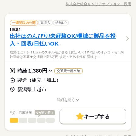
募集条件
長期
期間・時間
造業務。 製造ラインの運転、工程検査、製品梱包、製造設備点
WEB登録
株式会社綜合キャリアオプション 採用
男性
女性
男女の割合
職種/応募資格
お仕事の特徴
給与/時間/休日
検、品質調整、切替作業【取扱製品情報】アルミナ繊維（自動
大量募集
交通費
即日スタート
履歴書不要
08：00～16：15 16：00～00：15 00：00～08：15 【休憩時間備
続きを読む
就業時間・曜日
続きを読む
車むけの断熱材） ≪時間にメリハリを≫ 残業はほとんどナシ！
休日・休暇
考】 70分、70分、70分 【残業】 ほぼ無し（月10時間未満） ≪
WEB登録
場合によってはお願いすることもあります♪ 制服があると毎日の
続きを読む
残10未満
10時～出社
17時～出社
シフト勤務
スマホ・PCから24時間いつでも登録OK！履歴書不要！≫ お仕
ひとりで
みんなで
仕事の仕方
会社カレンダーに準ずる（4直3交替）
就業時間・曜日
梱包・仕分け・検品
職種
服選びに悩まずOK♪ ≪未経験でも活躍できる≫ 新しいことにチ
一週間以内公開
高収入
給与UP
低い
高い
事開始日などお気軽にご相談ください※翌月スタート希望の方
多い年齢層
その他
業界
働き方・環境
ャレンジするのは不安だけど、しっかり働く環境が整っていま
派遣
残10未満
10時～出社
17時～出社
シフト勤務
も歓迎！
続きを読む
【業務内容詳細】自動車のマフラー内に使用される断熱材の製
す！ イチからスキルUP・ステップUP目指していきましょう！
しずか
にぎやか
出社はのんびり/未経験OK/機械に製品を投
応募資格
ブランクOK
社会保険制度
制服あり
日払い
職場の様子
働き方・環境
造業務。 製造ラインの運転、工程検査、製品梱包、製造設備点
≪自分に向いている仕事が探せる≫ 困った事などがあれば、担
男性
女性
男女の割合
検、品質調整、切替作業【取扱製品情報】アルミナ繊維（自動
入・回収/日払いOK
◆未経験OK！
ブランクOK
社会保険制度
制服あり
日払い
禁煙・分煙
英語不要
当がしっかりサポートします！
続きを読む
車むけの断熱材） ≪時間にメリハリを≫ 残業はほとんどナシ！
休日・休暇
◆ExcelやWordの操作できる方歓迎！
禁煙・分煙
英語不要
【経験がなくても大丈夫☆】残業ほぼナシ！稼ぐ優先・高収入W
残業ほぼナシ！Excelのスキル活かせる 日払いOK！即払いのオシゴトも！来
場合によってはお願いすることもあります♪ 制服があると毎日の
続きを読む
ひとりで
みんなで
仕事の仕方
会社カレンダーに準ずる（4直3交替）
社登録は不要★交通費上限3万円 規定・支払条件有 詳細は…
ork☆少人数体制！
服選びに悩まずOK♪ ≪未経験でも活躍できる≫ 新しいことにチ
その他
業界
★日払いOK！即払いのオシゴトも！来社登録は不要★交通費上
ャレンジするのは不安だけど、しっかり働く環境が整っていま
時給 1,500円～
給与
限3万円★※規定・支払条件有
す！ イチからスキルUP・ステップUP目指していきましょう！
詳しい募集要項をすべて見る
1,380円～
しずか
にぎやか
応募資格
時給
職場の様子
交通費一部支給
≪当社の就業3大メリット！！≫ ★ 友人紹介した方、された方
≪自分に向いている仕事が探せる≫ 困った事などがあれば、担
◆未経験OK！
製造（組立・加工）
の両方に【3万円】プレゼント！ ★来社不要！ノンストップで職
当がしっかりサポートします！
◆ExcelやWordの操作できる方歓迎！
場見学！ ★交通費上限3万円！業界トップクラス！ ※エリア・
お仕事の特徴
【経験がなくても大丈夫☆】残業ほぼナシ！稼ぐ優先・高収入W
応募する
新潟県上越市
就業先による ※全て規定・支払条件有 ※規定・支払条件有 kkw
ork☆少人数体制！
働く人の待遇向上
_bcov2106 kkw_220520mlmg
続きを読む
★日払いOK！即払いのオシゴトも！来社登録は不要★交通費上
詳細を開く
時給 1,500円～
給与
高収入
給与UP
限3万円★※規定・支払条件有
職種/応募資格
お仕事の特徴
給与/時間/休日
詳しい募集要項をすべて見る
≪当社の就業3大メリット！！≫ ★ 友人紹介した方、された方
基本特徴
応募状況
今が狙い目！
長期
期間・時間
の両方に【3万円】プレゼント！ ★来社不要！ノンストップで職
キープする
未経験OK
新卒・第二
20代活躍
30代活躍
40代活躍
続きを読む
製造（組立・加工）
場見学！ ★交通費上限3万円！業界トップクラス！ ※エリア・
職種
08：30～17：15 08：25～16：30 16：25～00：30 【休憩時間備
低い
高い
多い年齢層
応募する
就業先による ※全て規定・支払条件有 ※規定・支払条件有 kkw
考】 60分、60分、60分 【残業】 ほぼ無し（月10時間未満） ≪
募集条件
働く人の待遇向上
【業務内容詳細】・クリーンルーム内での機械オペレーター作
基本特徴
高収入
給与UP
_bcov2106 kkw_220520mlmg
続きを読む
スマホ・PCから24時間いつでも登録OK！履歴書不要！≫ お仕
業・細かいチップ状の電子部品の外観上の不良（ひび、欠け）