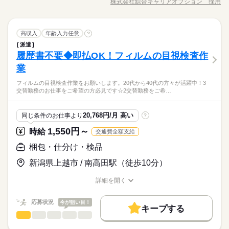
交通費
即日スタート
履歴書不要
WEB登録
株式会社綜合キャリアオプション 採用
未経験OK
新卒・第二
20代活躍
30代活躍
40代活躍
男性
女性
男女の割合
事開始日などお気軽にご相談ください※翌月スタート希望の方
職種/応募資格
お仕事の特徴
給与/時間/休日
がないかを自動選別する機械、もしくは電気特性上の不良がな
続きを読む
募集条件
も歓迎！
続きを読む
交通費
即日スタート
履歴書不要
WEB登録
いかを自動選別する機械を扱います・機械に製品を投入し、選
就業時間・曜日
長期
期間・時間
就業時間・曜日
別完了後に回収します・エラー（製品詰まり等）が発生した場
続きを読む
残10未満
10時～出社
シフト勤務
ひとりで
みんなで
残10未満
10時～出社
シフト勤務
仕事の仕方
続きを読む
製造（組立・加工）
職種
合の対処・ロットの切り替わり時に機械の部品交換が発生する
高収入
年齢入力任意
?
08：30～17：15 08：25～16：30 16：25～00：30 【休憩時間備
低い
高い
働き方・環境
多い年齢層
その他
業界
休日・休暇
場合があります・一部顕微鏡、ヘッドルーペを使用する場合あ
働き方・環境
考】 60分、60分、60分 【残業】 ほぼ無し（月10時間未満） ≪
派遣
【業務内容詳細】・クリーンルーム内での機械オペレーター作
ブランクOK
社会保険制度
制服あり
日払い
り【取扱製品情報】スマートフォン、パソコン、ネットワーク
しずか
にぎやか
履歴書不要◆即払OK！フィルムの目視検査作
スマホ・PCから24時間いつでも登録OK！履歴書不要！≫ お仕
応募資格
職場の様子
業・細かいチップ状の電子部品の外観上の不良（ひび、欠け）
4勤1休（2休）就業先カレンダーに準ずる
ブランクOK
社会保険制度
制服あり
日払い
インフラに必要なチップ状の電子部品（セラミックコンデンサ/1
男性
女性
男女の割合
事開始日などお気軽にご相談ください※翌月スタート希望の方
禁煙・分煙
少人数
英語不要
がないかを自動選別する機械、もしくは電気特性上の不良がな
業
◆未経験OK！
mm以下の非常に小さいサイズが多い） ≪プライベートが充実
続きを読む
禁煙・分煙
少人数
英語不要
も歓迎！
続きを読む
活かせるスキル
いかを自動選別する機械を扱います・機械に製品を投入し、選
Excel
◆ExcelやWordの操作できる方歓迎！
する≫
【未経験でも活躍できる！】残業ほぼナシ！Excelのスキル活か
フィルムの目視検査作業をお願いします。20代から40代の方々が活躍中！3
別完了後に回収します・エラー（製品詰まり等）が発生した場
続きを読む
活かせるスキル
ひとりで
みんなで
仕事の仕方
交替勤務のお仕事をご希望の方必見です☆2交替勤務をご希…
せる！
合の対処・ロットの切り替わり時に機械の部品交換が発生する
その他
業界
Excel
★日払いOK！即払いのオシゴトも！来社登録は不要★交通費上
休日・休暇
場合があります・一部顕微鏡、ヘッドルーペを使用する場合あ
時給 1,380円～
給与
限3万円★※規定・支払条件有
り【取扱製品情報】スマートフォン、パソコン、ネットワーク
詳しい募集要項をすべて見る
しずか
にぎやか
応募資格
職場の様子
20,768円/月 高い
同じ条件のお仕事より
?
4勤1休（2休）就業先カレンダーに準ずる
≪当社の就業3大メリット！！≫ ★ 友人紹介した方、された方
インフラに必要なチップ状の電子部品（セラミックコンデンサ/1
◆未経験OK！
の両方に【3万円】プレゼント！ ★来社不要！ノンストップで職
mm以下の非常に小さいサイズが多い） ≪プライベートが充実
1,550円～
時給
交通費全額支給
◆ExcelやWordの操作できる方歓迎！
場見学！ ★交通費上限3万円！業界トップクラス！ ※エリア・
する≫
お仕事の特徴
【未経験でも活躍できる！】残業ほぼナシ！Excelのスキル活か
応募する
梱包・仕分け・検品
就業先による ※全て規定・支払条件有 ※規定・支払条件有 kkw
せる！
働く人の待遇向上
_bcov2106 kkw_220520mlmg
続きを読む
★日払いOK！即払いのオシゴトも！来社登録は不要★交通費上
新潟県上越市 / 南高田駅（徒歩10分）
時給 1,380円～
給与
高収入
給与UP
限3万円★※規定・支払条件有
詳しい募集要項をすべて見る
≪当社の就業3大メリット！！≫ ★ 友人紹介した方、された方
詳細を開く
基本特徴
長期
期間・時間
職種/応募資格
お仕事の特徴
給与/時間/休日
の両方に【3万円】プレゼント！ ★来社不要！ノンストップで職
未経験OK
新卒・第二
20代活躍
30代活躍
40代活躍
続きを読む
場見学！ ★交通費上限3万円！業界トップクラス！ ※エリア・
00：15～08：30 08：15～16：30 16：15～00：30 【休憩時間備
応募状況
応募する
今が狙い目！
就業先による ※全て規定・支払条件有 ※規定・支払条件有 kkw
キープする
考】 60分、60分、60分 【残業】 ほぼ無し（月10時間未満） ≪
募集条件
働く人の待遇向上
基本特徴
高収入
給与UP
梱包・仕分け・検品
職種
_bcov2106 kkw_220520mlmg
続きを読む
男性
女性
スマホ・PCから24時間いつでも登録OK！履歴書不要！≫ お仕
男女の割合
交通費
即日スタート
履歴書不要
WEB登録
未経験OK
新卒・第二
20代活躍
30代活躍
40代活躍
事開始日などお気軽にご相談ください※翌月スタート希望の方