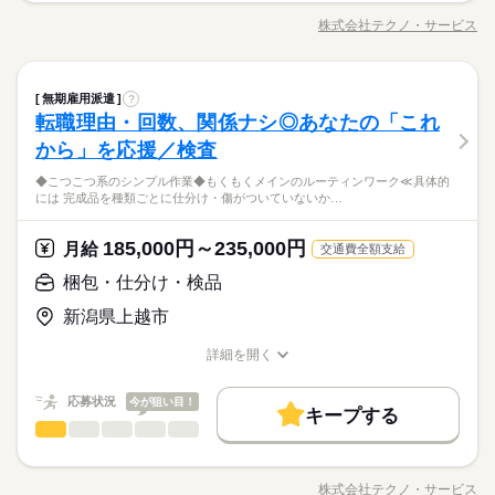
応募する
募集条件
時や、急な出費がある時も安心です。 ※最短5日後から受け取り
未経験OK
新卒・第二
20代活躍
30代活躍
40代活躍
【2】17：00～00：30
かんたんなお仕事などが中心。 （そのほか、組立や加工なども
可能 ※給与は原則【月末締め／翌月25日払い】 ※当社規定あり
株式会社テクノ・サービス
続きを読む
ひとりで
みんなで
仕事の仕方
【3】00：30～08：30
交通費
勤務地固定
職種/応募資格
履歴書不要
WEB登録
お仕事の特徴
給与/時間/休日
あります！） 覚えやすいルーティンワークばかりなので 未経験
50代活躍
交通費全額支給
続きを読む
※表記のうち実働6時間45分から7時間30分です。
の方もすぐに慣れていきますよ♪ ▼具体的にはこんな感じ！ ・
募集条件
交通費
勤務地固定
履歴書不要
WEB登録
就業時間・曜日
続きを読む
部品を機械にセットしてボタン操作する ・製品に不備がないか
続きを読む
しずか
にぎやか
職場の様子
就業時間・曜日
働き方・環境
長期
期間・時間
残10未満
残20未満
梱包・仕分け・検品
職種
目視でチェックする ・製品を仕分けたり、丁寧に包装する な
残10未満
残20未満
無期雇用派遣
?
男性
女性
男女の割合
その他
業界
休日・休暇
ど、いろ～んな種類のお仕事があるので きっとあなたに合った
ブランクOK
産休・育休
社会保険制度
研修制度
転職理由・回数、関係ナシ◎あなたの「これ
【1】08：30～17：00
＜モノづくり業界でのお仕事！＞ 仕分けや梱包、包装といった
働き方・環境
職種が見つかるはず！ じっくりお話して一緒に ピッタリの配属
【2】17：00～00：30
応募資格
かんたんなお仕事などが中心。 （そのほか、組立や加工なども
シフト勤務（４勤２休・企業カレンダー有り）
から」を応援／検査
制服あり
日払い
週払い
禁煙・分煙
バイク自転車
先を探していきましょう。
ひとりで
みんなで
ブランクOK
産休・育休
社会保険制度
研修制度
仕事の仕方
【3】00：30～08：30
あります！） 覚えやすいルーティンワークばかりなので 未経験
＜工場でのお仕事が未経験の方も大歓迎！＞ ▼こんな方にピッ
続きを読む
※表記のうち実働6時間45分から7時間30分です。
車OK
社員食堂
派遣活躍中
英語不要
◆こつこつ系のシンプル作業◆もくもくメインのルーティンワーク≪具体的
の方もすぐに慣れていきますよ♪ ▼具体的にはこんな感じ！ ・
制服あり
日払い
週払い
禁煙・分煙
バイク自転車
タリ ・正社員になりたい！ ・安定的に稼げる仕事に就きたい！
には 完成品を種類ごとに仕分け・傷がついていないか…
「正社員になりたい！」「でも自信がない…」とお悩みの方必
部品を機械にセットしてボタン操作する ・製品に不備がないか
続きを読む
・でも、スキルや経験に自信がない… ※定年制度あり（満60
しずか
にぎやか
職場の様子
車OK
社員食堂
派遣活躍中
英語不要
見！ここでのお仕事はカンタンな包装・梱包や仕分けなど初心
目視でチェックする ・製品を仕分けたり、丁寧に包装する な
歳）
その他
業界
者さんもはじめやすいものばかりなので、安心して正社員にチ
休日・休暇
ど、いろ～んな種類のお仕事があるので きっとあなたに合った
185,000円～235,000円
月給
続きを読む
交通費全額支給
ャレンジしていただけますよ！
職種が見つかるはず！ じっくりお話して一緒に ピッタリの配属
応募資格
シフト勤務（４勤２休・企業カレンダー有り）
梱包・仕分け・検品
先を探していきましょう。
＜工場でのお仕事が未経験の方も大歓迎！＞ ▼こんな方にピッ
月給 185,000円～235,000円
給与
新潟県上越市
タリ ・正社員になりたい！ ・安定的に稼げる仕事に就きたい！
詳しい募集要項をすべて見る
お仕事の特徴
「正社員になりたい！」「でも自信がない…」とお悩みの方必
・でも、スキルや経験に自信がない… ※定年制度あり（満60
【給与備考】
見！ここでのお仕事はカンタンな包装・梱包や仕分けなど初心
基本特徴
詳細を開く
歳）
◆時間外手当あり
者さんもはじめやすいものばかりなので、安心して正社員にチ
職種/応募資格
お仕事の特徴
給与/時間/休日
続きを読む
◆昇給あり（年1回）
無期派遣
未経験OK
新卒・第二
20代活躍
30代活躍
ャレンジしていただけますよ！
応募する
応募状況
今が狙い目！
キープする
募集条件
梱包・仕分け・検品
職種
男性
女性
男女の割合
月給 185,000円～235,000円
給与
大量募集
交通費
即日スタート
主婦・主夫
勤務時間
続きを読む
詳しい募集要項をすべて見る
◆こつこつ系のシンプル作業 ◆もくもくメインのルーティンワ
【給与備考】
08：30～17：30
履歴書不要
WEB選考完結
基本特徴
ーク ≪具体的には≫ ・完成品を種類ごとに仕分け ・傷がついて
◆時間外手当あり
株式会社テクノ・サービス
ひとりで
みんなで
仕事の仕方