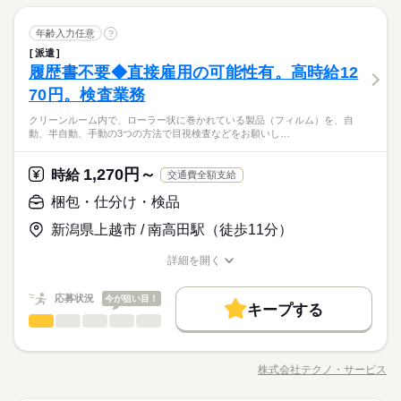
土曜 日曜 祝日
休日・休暇
募集。長期勤務OK◎安定した環境でじっくり働けます！ ●履歴
就業時間・曜日
長期
期間・時間
残10未満
残20未満
土日祝休
書不要●車通勤OK ■有給休暇■社会保険完備■退職金制度■お友達
残10未満
残20未満
土日祝休
続きを読む
しずか
にぎやか
職場の様子
土日祝（企業カレンダー有り）
働き方・環境
梱包・仕分け・検品
職種
紹介キャンペーン実施中 ■登録方法：履歴書不要・ご自宅でもで
年齢入力任意
?
【1】08：20～17：05
男性
女性
男女の割合
働き方・環境
メーカー関連
業界
きる簡単オンライン登録がオススメ
※表記のうち実働7時間45分です。
派遣
大手企業
ブランクOK
産休・育休
社会保険制度
検品、部品検査、クリーンルーム内作業などをお願いします。
大手企業
ブランクOK
産休・育休
社会保険制度
履歴書不要◆直接雇用の可能性有。高時給12
応募資格
土日祝休みだから、週末は趣味の時間をしっかり確保◎交替制
研修制度
制服あり
日払い
週払い
禁煙・分煙
ひとりで
みんなで
仕事の仕方
のお仕事をご希望の方必見。 幅広い年齢層が活躍中。複数名の
70円。検査業務
研修制度
制服あり
日払い
週払い
禁煙・分煙
資格不問・未経験OK
続きを読む
バイク自転車
土曜 日曜 祝日
車OK
派遣活躍中
英語不要
休日・休暇
募集。長期勤務OK◎安定した環境でじっくり働けます！ ●履歴
フリーター、主婦・主夫歓迎
バイク自転車
車OK
派遣活躍中
英語不要
■お友達紹介キャンペーン！デジタルギフト3000円分プレゼント
クリーンルーム内で、ローラー状に巻かれている製品（フィルム）を、自
書不要●車通勤OK ■有給休暇■社会保険完備■退職金制度■お友達
続きを読む
しずか
にぎやか
職場の様子
土日祝（企業カレンダー有り）
動、半自動、手動の3つの方法で目視検査などをお願いし…
（当社規定あり）
紹介キャンペーン実施中 ■登録方法：履歴書不要・ご自宅でもで
メーカー関連
業界
きる簡単オンライン登録がオススメ
時給 1,350円～
給与
詳しい募集要項をすべて見る
1,270円～
応募資格
時給
交通費全額支給
253、000円（月収例21日実働残業代込）
お仕事の特徴
資格不問・未経験OK
梱包・仕分け・検品
交通費全額支給
基本特徴
フリーター、主婦・主夫歓迎
■お友達紹介キャンペーン！デジタルギフト3000円分プレゼント
応募する
新潟県上越市 / 南高田駅（徒歩11分）
未経験OK
新卒・第二
20代活躍
30代活躍
40代活躍
（当社規定あり）
長期
期間・時間
50代活躍
詳細を開く
時給 1,350円～
給与
職種/応募資格
お仕事の特徴
給与/時間/休日
詳しい募集要項をすべて見る
【1】08：00～17：00
募集条件
続きを読む
253、000円（月収例21日実働残業代込）
【2】20：00～05：00
応募状況
今が狙い目！
交通費全額支給
キープする
※表記のうち実働8時間です。
交通費
勤務地固定
履歴書不要
WEB登録
基本特徴
梱包・仕分け・検品
職種
男性
女性
男女の割合
応募する
未経験OK
新卒・第二
20代活躍
30代活躍
40代活躍
就業時間・曜日
クリーンルーム内で、ローラー状に巻かれている製品（フィル
長期
期間・時間
残10未満
残20未満
土日祝休
50代活躍
土曜 日曜 祝日
休日・休暇
ム）を、自動、半自動、手動の3つの方法で目視検査などをお願
株式会社テクノ・サービス
ひとりで
みんなで
仕事の仕方
職種/応募資格
お仕事の特徴
給与/時間/休日
いします。 憧れの大手企業◎業務の半分は人気の座り作業。土
募集条件
【1】08：00～17：00
交通費
勤務地固定
履歴書不要
WEB登録
土日祝
続きを読む
働き方・環境
続きを読む
日祝お休みです。週末はプライベートを満喫できます。 派遣先
【2】20：00～05：00