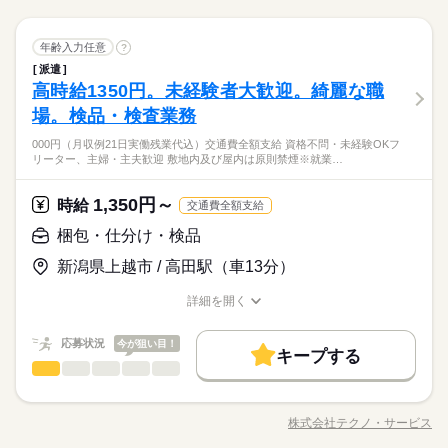
続きを読む
配属先の都合により、
大量募集
交通費
即日スタート
主婦・主夫
チャンス。奮ってご応募お待ちしています。 ●履歴書不要●車通
16時前退社
土日祝休
時間帯が変更となる場合があります。
続きを読む
勤・バイク通勤OK ■有給休暇■社会保険完備■退職金制度■お友
続きを読む
しずか
にぎやか
履歴書不要
WEB選考完結
職場の様子
勤務時間
梱包・仕分け・検品
職種
達紹介キャンペーン実施中 ■登録方法：履歴書不要・ご自宅でも
年齢入力任意
?
働き方・環境
男性
女性
男女の割合
就業時間・曜日
メーカー関連
業界
できる簡単オンライン登録がオススメ
08：30～17：30
派遣
建設機械用部品のピッキング作業などをお願いします。 車・バ
ブランクOK
産休・育休
社会保険制度
研修制度
残業なし
残10未満
残20未満
10時～出社
休日・休暇
高時給1350円。未経験者大歓迎。綺麗な職
※上記はシフトの一例となります。
応募資格
イク・自転車通勤OK、駐車場あり！幅広い年齢層の方が活躍し
ひとりで
みんなで
資格支援
禁煙・分煙
バイク自転車
車OK
仕事の仕方
業務上必要がある場合や
ています。長期就業可能！ 小休憩あり。大手企業で働く絶好の
＜年間休日125日＞ ◆完全週休2日制（土日休み） ◆祝日 ◆年
16時前退社
土日祝休
場。検品・検査業務
資格不問・未経験OK
続きを読む
配属先の都合により、
チャンス。奮ってご応募お待ちしています。 ●履歴書不要●車通
末年始休暇 ※上記は一例です。配属先により 当社の所定休日
働き方・環境
ルーティン
英語不要
PC不要
電話なし
フリーター、主婦・主夫歓迎
時間帯が変更となる場合があります。
給与即払いサービスは就業状況によって利用できないケースが
000円（月収例21日実働残業代込）交通費全額支給 資格不問・未経験OKフ
勤・バイク通勤OK ■有給休暇■社会保険完備■退職金制度■お友
続きを読む
数と差がある場合は、 差分の調整を年末に行います。
しずか
にぎやか
職場の様子
ブランクOK
産休・育休
社会保険制度
研修制度
リーター、主婦・主夫歓迎 敷地内及び屋内は原則禁煙※就業…
ございます。詳細はオペレーターまでお問合せください。
達紹介キャンペーン実施中 ■登録方法：履歴書不要・ご自宅でも
メーカー関連
業界
できる簡単オンライン登録がオススメ
続きを読む
資格支援
禁煙・分煙
バイク自転車
車OK
時給 1,200円～
給与
休日・休暇
詳しい募集要項をすべて見る
1,350円～
応募資格
時給
交通費全額支給
ルーティン
英語不要
PC不要
電話なし
195、000円（月収例21日実働） ◆即払いサービスあり ＼ 働い
お仕事の特徴
＜年間休日125日＞ ◆完全週休2日制（土日休み） ◆祝日 ◆年
資格不問・未経験OK
梱包・仕分け・検品
た分を早めにGET！ ／ 働いた分の給与の一部を、給料日前に受
末年始休暇 ※上記は一例です。配属先により 当社の所定休日
働く人の待遇向上
フリーター、主婦・主夫歓迎
け取れます。 スマホでカンタン申請！ 給料日前にお金が必要な
給与即払いサービスは就業状況によって利用できないケースが
応募する
数と差がある場合は、 差分の調整を年末に行います。
新潟県上越市 / 高田駅（車13分）
時や、急な出費がある時も安心です。 ※最短5日後から受け取り
給与UP
ございます。詳細はオペレーターまでお問合せください。
可能 ※給与は原則【月末締め／翌月25日払い】 ※当社規定あり
続きを読む
続きを読む
詳細を開く
基本特徴
時給 1,200円～
給与
交通費全額支給 kkw_bcov2106
職種/応募資格
お仕事の特徴
給与/時間/休日
詳しい募集要項をすべて見る
未経験OK
新卒・第二
20代活躍
30代活躍
40代活躍
続きを読む
195、000円（月収例21日実働） ◆即払いサービスあり ＼ 働い
応募状況
今が狙い目！
長期
期間・時間
た分を早めにGET！ ／ 働いた分の給与の一部を、給料日前に受
キープする
50代活躍
働く人の待遇向上
基本特徴
給与UP
梱包・仕分け・検品
け取れます。 スマホでカンタン申請！ 給料日前にお金が必要な
職種
【1】08：20～17：05
男性
女性
男女の割合
応募する
募集条件
時や、急な出費がある時も安心です。 ※最短5日後から受け取り
未経験OK
新卒・第二
20代活躍
30代活躍
40代活躍
※表記のうち実働7時間45分です。
検品、部品検査、クリーンルーム内作業などをお願いします。
可能 ※給与は原則【月末締め／翌月25日払い】 ※当社規定あり
続きを読む
交通費
勤務地固定
履歴書不要
WEB登録
土日祝休みだから、週末は趣味の時間をしっかり確保◎交替制
50代活躍
交通費全額支給 kkw_bcov2106
株式会社テクノ・サービス
ひとりで
みんなで
仕事の仕方
職種/応募資格
お仕事の特徴
給与/時間/休日
のお仕事をご希望の方必見。 幅広い年齢層が活躍中。複数名の
募集条件
交通費
勤務地固定
履歴書不要
WEB登録
続きを読む
就業時間・曜日
続きを読む