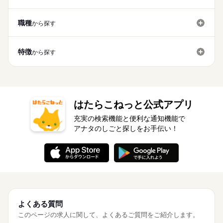
制服あり
禁煙・分煙
派遣活躍中
英語不要
土曜 日曜
休日・休暇
制服あり
禁煙・分煙
派遣活躍中
英語不要
職種
から探す
土日（企業カレンダー有り）
特徴
から探す
はたらこねっと公式アプリ
充実の検索機能と便利な通知機能で
アナタのしごと探しをお手伝い！
よくある質問
このページの求人に関して、よくあるご質問をご紹介します。