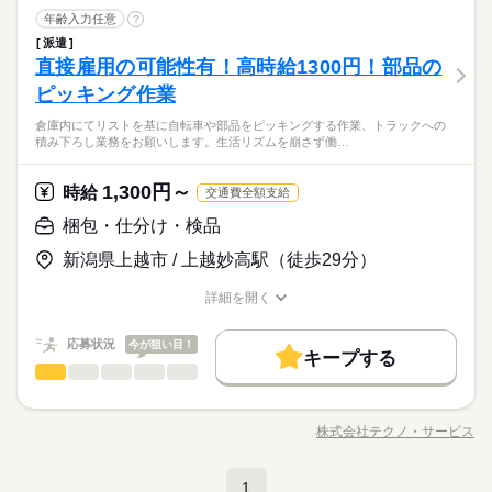
車通勤・バイク通勤OK ■有給休暇■社会保険完備■退職金制度■
大手企業
ブランクOK
産休・育休
社会保険制度
続きを読む
しずか
にぎやか
職場の様子
働き方・環境
梱包・仕分け・検品
職種
土曜 日曜 祝日
休日・休暇
お友達紹介キャンペーン実施中 ■登録方法：履歴書不要・ご自宅
年齢入力任意
?
男性
女性
男女の割合
研修制度
制服あり
日払い
週払い
禁煙・分煙
長期
期間・時間
メーカー関連
業界
でもできる簡単オンライン登録がオススメ
大手企業
ブランクOK
産休・育休
社会保険制度
派遣
ガラス製品の検査作業をお願いします。 未経験者大歓迎。40代
土日祝（企業カレンダー有り）
バイク自転車
車OK
派遣活躍中
英語不要
直接雇用の可能性有！高時給1300円！部品の
【1】08：20～17：00
応募資格
の方など幅広く活躍中♪大手企業で働くチャンス☆ 派遣先に直接
研修制度
制服あり
日払い
週払い
禁煙・分煙
ひとりで
みんなで
仕事の仕方
※表記のうち実働7時間40分です。
雇用してもらえるようサポートします。駐車場完備、車・バイ
ピッキング作業
資格不問・未経験OK
続きを読む
バイク自転車
車OK
派遣活躍中
英語不要
ク通勤可能。綺麗な職場環境。休憩室あります。 ●履歴書不要●
フリーター、主婦・主夫歓迎
■お友達紹介キャンペーン！デジタルギフト3000円分プレゼント
倉庫内にてリストを基に自転車や部品をピッキングする作業、トラックへの
車通勤・バイク通勤OK ■有給休暇■社会保険完備■退職金制度■
続きを読む
35カ国以上の方々が当社を通じ就業中。毎月100人以上お仕事ス
しずか
にぎやか
職場の様子
積み下ろし業務をお願いします。生活リズムを崩さず働…
（当社規定あり）
土曜 日曜 祝日
休日・休暇
お友達紹介キャンペーン実施中 ■登録方法：履歴書不要・ご自宅
タート！
メーカー関連
業界
でもできる簡単オンライン登録がオススメ
土日祝（企業カレンダー有り）
1,300円～
応募資格
時給
交通費全額支給
お仕事の特徴
時給 1,270円～
給与
資格不問・未経験OK
梱包・仕分け・検品
詳しい募集要項をすべて見る
基本特徴
フリーター、主婦・主夫歓迎
204、000円（月収例21日実働） ◆即払いサービスあり ＼ 働い
■お友達紹介キャンペーン！デジタルギフト3000円分プレゼント
新潟県上越市 / 上越妙高駅（徒歩29分）
35カ国以上の方々が当社を通じ就業中。毎月100人以上お仕事ス
た分を早めにGET！ ／ 働いた分の給与の一部を、給料日前に受
未経験OK
新卒・第二
20代活躍
30代活躍
40代活躍
（当社規定あり）
タート！
け取れます。 スマホでカンタン申請！ 給料日前にお金が必要な
応募する
50代活躍
詳細を開く
時や、急な出費がある時も安心です。 ※最短5日後から受け取り
職種/応募資格
お仕事の特徴
給与/時間/休日
可能 ※給与は原則【月末締め／翌月25日払い】 ※当社規定あり
続きを読む
募集条件
続きを読む
時給 1,270円～
給与
交通費全額支給
応募状況
今が狙い目！
詳しい募集要項をすべて見る
キープする
交通費
勤務地固定
履歴書不要
WEB登録
基本特徴
梱包・仕分け・検品
204、000円（月収例21日実働） ◆即払いサービスあり ＼ 働い
職種
男性
女性
男女の割合
長期
期間・時間
未経験OK
新卒・第二
20代活躍
30代活躍
40代活躍
就業時間・曜日
た分を早めにGET！ ／ 働いた分の給与の一部を、給料日前に受
倉庫内にてリストを基に自転車や部品をピッキングする作業、
け取れます。 スマホでカンタン申請！ 給料日前にお金が必要な
【1】08：20～17：00
残10未満
残20未満
50代活躍
トラックへの積み下ろし業務をお願いします。 生活リズムを崩
応募する
時や、急な出費がある時も安心です。 ※最短5日後から受け取り
株式会社テクノ・サービス
ひとりで
みんなで
仕事の仕方
※表記のうち実働7時間40分です。
職種/応募資格
お仕事の特徴
給与/時間/休日
さず働きやすい、日勤固定のお仕事！週3日・4日勤務OK。3月
募集条件
交通費
勤務地固定
履歴書不要
WEB登録
可能 ※給与は原則【月末締め／翌月25日払い】 ※当社規定あり
続きを読む
続きを読む
働き方・環境
続きを読む
～4月が繁忙期です。 周囲と声をかけ合いながら作業できる方歓
就業時間・曜日
働き方・環境
交通費全額支給
残10未満
残20未満
迎します！派遣先に直接雇用してもらえるようサポートしま
大手企業
ブランクOK
産休・育休
社会保険制度
続きを読む
1
しずか
にぎやか
職場の様子