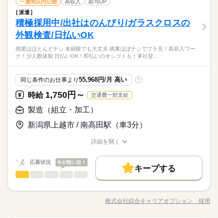
製造（組立・加工）
職種
≪無理なく働ける≫ 場合によってはお願いすることもあります
一週間以内公開
高収入
給与UP
ブランクOK
社会保険制度
制服あり
日払い
低い
高い
タート希望の方も歓迎！
多い年齢層
その他
業界
働き方・環境
が、残業はほとんどナシ！ ≪機能的な制服アリ≫ 制服があるの
派遣
続きを読む
【業務内容詳細】合成石英基板の製造、加工業務（切断、表面
禁煙・分煙
社員食堂
英語不要
電話なし
で、毎日の服装の悩み解消♪ ≪初めての仕事だけど自分にもでき
しずか
にぎやか
積極採用中/出社はのんびり/ガラスクロスの
応募資格
ブランクOK
社会保険制度
制服あり
日払い
職場の様子
研磨加工）・インゴットのスライス・スライスされた石英基板
そう≫ 新しいことにチャレンジするのは不安だけど、しっかり
男性
女性
男女の割合
の研磨作業・研磨後の洗浄・検査・簡単なPC入力【取扱製品情
外観検査/日払いOK
◆未経験OK！
禁煙・分煙
社員食堂
英語不要
電話なし
働く環境が整っています！ イチからスキルUP・ステップUP目
続きを読む
報】合成石英基板 ≪当社イチオシの寮のお仕事≫ 職場の仲間も
土曜 日曜
休日・休暇
指していきましょう！
【寮完備！】未経験OK！ビギナー活躍中♪ウレシイ残業ほぼナ
残業はほとんどナシ 未経験でも大丈夫 残業ほぼナシでプラ充！高収入ワー
一緒に住込みなので、仕事の悩みなども相談しやすいですね！
続きを読む
ひとりで
みんなで
仕事の仕方
土日（会社カレンダー）
ク！少人数体制 日払いOK！即払いのオシゴトも！来社登…
シ♪高収入ワーク！
≪無理なく働ける≫ 場合によってはお願いすることもあります
時給 1,550円～
給与
その他
業界
★日払いOK！即払いのオシゴトも！来社登録は不要★交通費上
が、残業はほとんどナシ！ ≪機能的な制服アリ≫ 制服があるの
詳しい募集要項をすべて見る
限3万円★※規定・支払条件有
≪当社の就業3大メリット！！≫ ★ 友人紹介した方、された方
で、毎日の服装の悩み解消♪ ≪初めての仕事だけど自分にもでき
しずか
にぎやか
応募資格
職場の様子
55,968円/月 高い
同じ条件のお仕事より
?
の両方に【3万円】プレゼント！ ★来社不要！ノンストップで職
そう≫ 新しいことにチャレンジするのは不安だけど、しっかり
◆未経験OK！
場見学！ ★交通費上限3万円！業界トップクラス！ ※エリア・
働く環境が整っています！ イチからスキルUP・ステップUP目
1,750円～
時給
交通費一部支給
応募する
就業先による ※全て規定・支払条件有 ※規定・支払条件有 kkw
指していきましょう！
お仕事の特徴
【寮完備！】未経験OK！ビギナー活躍中♪ウレシイ残業ほぼナ
製造（組立・加工）
_bcov2106 kkw_220520mlmg
続きを読む
シ♪高収入ワーク！
働く人の待遇向上
時給 1,550円～
給与
★日払いOK！即払いのオシゴトも！来社登録は不要★交通費上
詳しい募集要項をすべて見る
新潟県上越市 / 南高田駅（車3分）
高収入
給与UP
限3万円★※規定・支払条件有
≪当社の就業3大メリット！！≫ ★ 友人紹介した方、された方
長期
期間・時間
の両方に【3万円】プレゼント！ ★来社不要！ノンストップで職
詳細を開く
基本特徴
職種/応募資格
お仕事の特徴
給与/時間/休日
場見学！ ★交通費上限3万円！業界トップクラス！ ※エリア・
08：00～16：15 16：00～00：15 00：00～08：15 【休憩時間備
応募する
未経験OK
新卒・第二
20代活躍
30代活躍
40代活躍
続きを読む
就業先による ※全て規定・支払条件有 ※規定・支払条件有 kkw
考】 70分、70分、70分 【残業】 ほぼ無し（月10時間未満） ≪
応募状況
今が狙い目！
_bcov2106 kkw_220520mlmg
続きを読む
キープする
スマホ・PCから24時間いつでも登録OK！履歴書不要！≫ お仕
募集条件
働く人の待遇向上
基本特徴
高収入
給与UP
製造（組立・加工）
職種
低い
高い
事開始日などお気軽にご相談ください※翌月スタート希望の方
多い年齢層
大量募集
交通費
即日スタート
履歴書不要
未経験OK
新卒・第二
20代活躍
30代活躍
40代活躍
も歓迎！
続きを読む
【業務内容詳細】電子基板や産業資材などに使用される「ガラ
募集条件
長期
期間・時間
スクロス（ガラス繊維を織った布）」の製造オペレーション業
WEB登録
株式会社綜合キャリアオプション 採用
男性
女性
男女の割合
職種/応募資格
お仕事の特徴
給与/時間/休日
務全般・製造設備の操作原料となるガラス繊維の糸をセット
大量募集
交通費
即日スタート
履歴書不要
08：00～16：15 16：00～00：15 00：00～08：15 【休憩時間備
続きを読む
就業時間・曜日
続きを読む
し、織機を操作して生地を織り上げます。 ・表面処理加工機械
休日・休暇
考】 70分、70分、70分 【残業】 ほぼ無し（月10時間未満） ≪