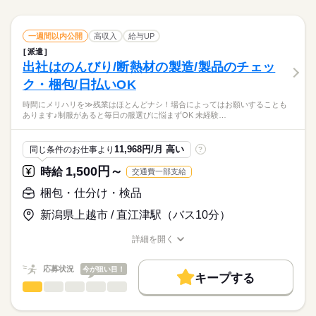
08：20～17：00 06：00～14：00 14：00～22：00 【休憩時間備
WEB登録
続きを読む
就業時間・曜日
続きを読む
報】合成石英基板 ≪無理なく働ける≫ 場合によってはお願いす
土曜 日曜
休日・休暇
考】 60分、45分、45分 【残業】 ほぼ無し（月10時間未満） ≪
就業時間・曜日
ることもありますが、残業はほとんどナシ！ ≪ラクラク制服ア
続きを読む
残10未満
10時～出社
1日7h以下
16時前退社
スマホ・PCから24時間いつでも登録OK！履歴書不要！≫ お仕
ひとりで
みんなで
仕事の仕方
土日（会社カレンダー）
製造（組立・加工）
職種
リ≫ 制服があるので、毎日の服装の悩み解消♪ ≪未経験の方も
一週間以内公開
高収入
給与UP
残10未満
10時～出社
1日7h以下
16時前退社
低い
高い
事開始日などお気軽にご相談ください※翌月スタート希望の方
多い年齢層
その他
業界
働き方・環境
大カンゲイ≫ 新しいことにチャレンジするのは不安だけど、し
働き方・環境
派遣
も歓迎！
続きを読む
【業務内容詳細】合成石英基板の製造、加工業務（切断、表面
っかり働く環境が整っています！ イチからスキルUP・ステップ
しずか
にぎやか
出社はのんびり/断熱材の製造/製品のチェッ
応募資格
ブランクOK
社会保険制度
制服あり
日払い
職場の様子
研磨加工）・インゴットのスライス・スライスされた石英基板
ブランクOK
社会保険制度
制服あり
日払い
UP目指していきましょう！ ≪自分に合った期間で働ける≫ 福
男性
女性
男女の割合
の研磨作業・研磨後の洗浄・検査・簡単なPC入力【取扱製品情
ク・梱包/日払いOK
◆未経験OK！
禁煙・分煙
社員食堂
少人数
英語不要
電話なし
利厚生が整った派遣のお仕事です！
続きを読む
禁煙・分煙
社員食堂
少人数
英語不要
電話なし
報】合成石英基板 ≪無理なく働ける≫ 場合によってはお願いす
土曜 日曜
休日・休暇
【未経験の方大歓迎♪】ウレシイ残業ほぼナシ♪憧れの高収入Wor
時間にメリハリを≫残業はほとんどナシ！場合によってはお願いすることも
ることもありますが、残業はほとんどナシ！ ≪ラクラク制服ア
続きを読む
ひとりで
みんなで
仕事の仕方
土日（会社カレンダー）
あります♪制服があると毎日の服選びに悩まずOK 未経験…
k！！
リ≫ 制服があるので、毎日の服装の悩み解消♪ ≪未経験の方も
時給 1,550円～
給与
その他
業界
★日払いOK！即払いのオシゴトも！来社登録は不要★交通費上
大カンゲイ≫ 新しいことにチャレンジするのは不安だけど、し
詳しい募集要項をすべて見る
限3万円★※規定・支払条件有
≪当社の就業3大メリット！！≫ ★ 友人紹介した方、された方
っかり働く環境が整っています！ イチからスキルUP・ステップ
しずか
にぎやか
応募資格
職場の様子
11,968円/月 高い
同じ条件のお仕事より
?
の両方に【3万円】プレゼント！ ★来社不要！ノンストップで職
UP目指していきましょう！ ≪自分に合った期間で働ける≫ 福
◆未経験OK！
場見学！ ★交通費上限3万円！業界トップクラス！ ※エリア・
利厚生が整った派遣のお仕事です！
1,500円～
時給
交通費一部支給
応募する
就業先による ※全て規定・支払条件有 ※規定・支払条件有 kkw
お仕事の特徴
【未経験の方大歓迎♪】ウレシイ残業ほぼナシ♪憧れの高収入Wor
梱包・仕分け・検品
_bcov2106 kkw_220520mlmg
続きを読む
k！！
働く人の待遇向上
時給 1,550円～
給与
★日払いOK！即払いのオシゴトも！来社登録は不要★交通費上
詳しい募集要項をすべて見る
新潟県上越市 / 直江津駅（バス10分）
高収入
給与UP
限3万円★※規定・支払条件有
≪当社の就業3大メリット！！≫ ★ 友人紹介した方、された方
長期
期間・時間
の両方に【3万円】プレゼント！ ★来社不要！ノンストップで職
詳細を開く
基本特徴
職種/応募資格
お仕事の特徴
給与/時間/休日
場見学！ ★交通費上限3万円！業界トップクラス！ ※エリア・
08：00～16：15 16：00～00：15 00：00～08：15 【休憩時間備
応募する
未経験OK
新卒・第二
20代活躍
30代活躍
40代活躍
続きを読む
就業先による ※全て規定・支払条件有 ※規定・支払条件有 kkw
考】 70分、70分、70分 【残業】 ほぼ無し（月10時間未満） ≪
応募状況
今が狙い目！
_bcov2106 kkw_220520mlmg
続きを読む
キープする
スマホ・PCから24時間いつでも登録OK！履歴書不要！≫ お仕
募集条件
働く人の待遇向上
基本特徴
高収入
給与UP
梱包・仕分け・検品
職種
低い
高い
事開始日などお気軽にご相談ください※翌月スタート希望の方
多い年齢層
大量募集
交通費
即日スタート
履歴書不要
未経験OK
新卒・第二
20代活躍
30代活躍
40代活躍
も歓迎！
続きを読む
【業務内容詳細】自動車のマフラー内に使用される断熱材の製