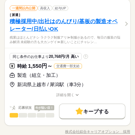
WEB登録
を使用して織り上がったガラスクロスに特殊なコーティングや
続きを読む
残10未満
10時～出社
17時～出社
シフト勤務
スマホ・PCから24時間いつでも登録OK！履歴書不要！≫ お仕
ひとりで
みんなで
仕事の仕方
会社カレンダーに準ずる（4直3交替）
就業時間・曜日
製造（組立・加工）
職種
表面処理を施します。 ・製品検査製造された製品にキズや織り
一週間以内公開
高収入
給与UP
低い
高い
事開始日などお気軽にご相談ください※翌月スタート希望の方
多い年齢層
その他
業界
働き方・環境
ムラがないか、検査機などを用いてチェックします。 ・メンテ
派遣
残10未満
10時～出社
17時～出社
シフト勤務
も歓迎！
続きを読む
【業務内容詳細】電子基板や産業資材などに使用される「ガラ
ナンス/清掃機械のトラブルを防ぐための日常的な点検や、清掃/
しずか
にぎやか
積極採用中/出社はのんびり/基板の製造オペ
応募資格
ブランクOK
社会保険制度
制服あり
日払い
職場の様子
働き方・環境
スクロス（ガラス繊維を織った布）」の製造オペレーション業
部品交換を行います。 【取扱製品情報】ガラスクロス ≪無理な
男性
女性
男女の割合
務全般・製造設備の操作原料となるガラス繊維の糸をセット
レーター/日払いOK
◆未経験OK！
ブランクOK
社会保険制度
制服あり
日払い
禁煙・分煙
寮・社宅
英語不要
く働ける≫ 場合によってはお願いすることもありますが、残業
続きを読む
し、織機を操作して生地を織り上げます。 ・表面処理加工機械
休日・休暇
はほとんどナシ！
禁煙・分煙
寮・社宅
英語不要
【未経験でも大丈夫☆】残業ほぼナシでプラ充！高収入ワー
残業はほとんどナシ ラクラク制服アリ≫制服があるので、毎日の服装の悩
を使用して織り上がったガラスクロスに特殊なコーティングや
続きを読む
ひとりで
みんなで
仕事の仕方
会社カレンダーに準ずる（4直3交替）
み解消 未経験の方も大カンゲイ≫新しいことにチャレン…
ク！少人数体制！
表面処理を施します。 ・製品検査製造された製品にキズや織り
時給 1,750円～
給与
その他
業界
★日払いOK！即払いのオシゴトも！来社登録は不要★交通費上
ムラがないか、検査機などを用いてチェックします。 ・メンテ
詳しい募集要項をすべて見る
限3万円★※規定・支払条件有
≪当社の就業3大メリット！！≫ ★ 友人紹介した方、された方
ナンス/清掃機械のトラブルを防ぐための日常的な点検や、清掃/
しずか
にぎやか
応募資格
職場の様子
20,768円/月 高い
同じ条件のお仕事より
?
の両方に【3万円】プレゼント！ ★来社不要！ノンストップで職
部品交換を行います。 【取扱製品情報】ガラスクロス ≪無理な
◆未経験OK！
場見学！ ★交通費上限3万円！業界トップクラス！ ※エリア・
く働ける≫ 場合によってはお願いすることもありますが、残業
1,550円～
時給
交通費一部支給
応募する
就業先による ※全て規定・支払条件有 ※規定・支払条件有 kkw
はほとんどナシ！
お仕事の特徴
【未経験でも大丈夫☆】残業ほぼナシでプラ充！高収入ワー
製造（組立・加工）
_bcov2106 kkw_220520mlmg
続きを読む
ク！少人数体制！
働く人の待遇向上
時給 1,750円～
給与
★日払いOK！即払いのオシゴトも！来社登録は不要★交通費上
詳しい募集要項をすべて見る
新潟県上越市 / 犀潟駅（車3分）
高収入
給与UP
限3万円★※規定・支払条件有
≪当社の就業3大メリット！！≫ ★ 友人紹介した方、された方
長期
期間・時間
の両方に【3万円】プレゼント！ ★来社不要！ノンストップで職
詳細を開く
基本特徴
職種/応募資格
お仕事の特徴
給与/時間/休日
場見学！ ★交通費上限3万円！業界トップクラス！ ※エリア・
08：20～17：00 06：00～14：00 14：00～22：00 【休憩時間備
応募する
未経験OK
新卒・第二
20代活躍
30代活躍
続きを読む
就業先による ※全て規定・支払条件有 ※規定・支払条件有 kkw
考】 60分、45分、45分 【残業】 ほぼ無し（月10時間未満） ≪
応募状況
今が狙い目！
_bcov2106 kkw_220520mlmg
続きを読む
キープする
スマホ・PCから24時間いつでも登録OK！履歴書不要！≫ お仕
募集条件
働く人の待遇向上
基本特徴
高収入
給与UP
製造（組立・加工）
職種
低い
高い
事開始日などお気軽にご相談ください※翌月スタート希望の方
多い年齢層
大量募集
交通費
即日スタート
履歴書不要
募集条件
未経験OK
新卒・第二
20代活躍
30代活躍
も歓迎！
続きを読む
【業務内容詳細】合成石英基板の製造、加工業務（切断、表面
長期
期間・時間
研磨加工）・インゴットのスライス・スライスされた石英基板
WEB登録
大量募集
交通費
即日スタート
履歴書不要
株式会社綜合キャリアオプション 採用
男性
女性
男女の割合
職種/応募資格
お仕事の特徴
給与/時間/休日
の研磨作業・研磨後の洗浄・検査・簡単なPC入力【取扱製品情