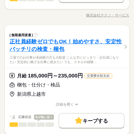
男性
女性
【1】22：00～06：00
男女の割合
交通費
勤務地固定
履歴書不要
WEB登録
応募する
50代活躍
時や、急な出費がある時も安心です。 ※最短5日後から受け取り
【2】06：00～14：00
自動車用ホイルの加工、検査、仕上げ作業、梱包などをお願い
募集条件
交通費
勤務地固定
履歴書不要
WEB登録
可能 ※給与は原則【月末締め／翌月25日払い】 ※当社規定あり
続きを読む
就業時間・曜日
【3】14：00～22：00
続きを読む
します。 長期就業をご希望の方にもオススメ。高時給☆お仕事
株式会社テクノ・サービス
交通費全額支給
ひとりで
みんなで
就業時間・曜日
働き方・環境
仕事の仕方
※表記のうち実働7時間15分です。
残10未満
職種/応募資格
残20未満
お仕事の特徴
給与/時間/休日
するのが楽しくなりますね。 20代から40代の方々が活躍中！未
残10未満
残20未満
続きを読む
経験者大歓迎♪ ●履歴書不要●車通勤・バイク通勤OK ■有給休暇
大手企業
ブランクOK
産休・育休
社会保険制度
長期
働き方・環境
期間・時間
■社会保険完備■退職金制度■お友達紹介キャンペーン実施中 ■登
続きを読む
しずか
にぎやか
職場の様子
研修制度
制服あり
日払い
週払い
禁煙・分煙
製造（組立・加工）
職種
録方法：履歴書不要・ご自宅でもできる簡単オンライン登録が
休日・休暇
無期雇用派遣
大手企業
ブランクOK
産休・育休
社会保険制度
?
男性
女性
【1】22：00～06：00
男女の割合
流通・小売関連
業界
オススメ
正社員経験ゼロでもOK！始めやすさ、安定性
【2】06：00～14：00
バイク自転車
車OK
派遣活躍中
英語不要
自動車用ホイルの加工、検査、仕上げ作業、梱包などをお願い
シフト勤務（3勤1休）
研修制度
制服あり
日払い
週払い
禁煙・分煙
応募資格
【3】14：00～22：00
します。 長期就業をご希望の方にもオススメ。高時給☆お仕事
バッチリの検査・梱包
ひとりで
みんなで
仕事の仕方
※表記のうち実働7時間15分です。
バイク自転車
車OK
派遣活躍中
英語不要
するのが楽しくなりますね。 20代から40代の方々が活躍中！未
資格不問・未経験OK
続きを読む
工場でのお仕事が未経験の方も大歓迎 こんな方にピッタリ・正社員になり
経験者大歓迎♪ ●履歴書不要●車通勤・バイク通勤OK ■有給休暇
フリーター、主婦・主夫歓迎
たい 安定的に稼げる仕事に就きたい でも、スキルや経験…
給与即払いサービスは就業状況によって利用できないケースが
■社会保険完備■退職金制度■お友達紹介キャンペーン実施中 ■登
続きを読む
しずか
にぎやか
職場の様子
ございます。詳細はオペレーターまでお問合せください。
録方法：履歴書不要・ご自宅でもできる簡単オンライン登録が
休日・休暇
流通・小売関連
業界
オススメ
185,000円～235,000円
月給
交通費全額支給
時給 1,650円～
給与
シフト勤務（3勤1休）
詳しい募集要項をすべて見る
応募資格
梱包・仕分け・検品
254、000円（月収例21日実働） ◆即払いサービスあり ＼ 働い
お仕事の特徴
資格不問・未経験OK
た分を早めにGET！ ／ 働いた分の給与の一部を、給料日前に受
働く人の待遇向上
新潟県上越市
フリーター、主婦・主夫歓迎
け取れます。 スマホでカンタン申請！ 給料日前にお金が必要な
給与即払いサービスは就業状況によって利用できないケースが
応募する
時や、急な出費がある時も安心です。 ※最短5日後から受け取り
高収入
ございます。詳細はオペレーターまでお問合せください。
詳細を開く
可能 ※給与は原則【月末締め／翌月25日払い】 ※当社規定あり
続きを読む
職種/応募資格
お仕事の特徴
給与/時間/休日
基本特徴
時給 1,650円～
給与
交通費全額支給
詳しい募集要項をすべて見る
応募状況
今が狙い目！
未経験OK
新卒・第二
20代活躍
30代活躍
40代活躍
続きを読む
254、000円（月収例21日実働） ◆即払いサービスあり ＼ 働い
キープする
長期
期間・時間
梱包・仕分け・検品
た分を早めにGET！ ／ 働いた分の給与の一部を、給料日前に受
職種
50代活躍
男性
女性
男女の割合
働く人の待遇向上
基本特徴
高収入
け取れます。 スマホでカンタン申請！ 給料日前にお金が必要な
【1】08：30～17：00
＜モノづくり業界でのお仕事！＞ 仕分けや梱包、包装といった