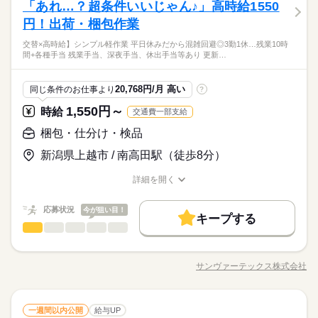
「あれ…？超条件いいじゃん♪」高時給1550
円！出荷・梱包作業
交替×高時給】シンプル軽作業 平日休みだから混雑回避◎3勤1休…残業10時
間+各種手当 残業手当、深夜手当、休出手当等あり 更新…
20,768円/月 高い
同じ条件のお仕事より
?
1,550円～
時給
交通費一部支給
梱包・仕分け・検品
新潟県上越市 / 南高田駅（徒歩8分）
詳細を開く
職種/応募資格
お仕事の特徴
給与/時間/休日
応募状況
今が狙い目！
キープする
梱包・仕分け・検品
職種
ひとりで
みんなで
仕事の仕方
┏━━━━━━━━━━━┓ ★最寄り駅徒歩通勤OK★ 未
経験でも高時給1550円 ┗━━━━━━━━━━━┛ ▼詳しい仕
サンヴァーテックス株式会社
しずか
にぎやか
職場の様子
職種/応募資格
お仕事の特徴
給与/時間/休日
事内容 電子部品に関する製品の出荷・梱包 ・流れてきた製品を
作業台に移動 ・段ボールに商品を収納 ・段ボールにラベルを貼
る ・段ボールを指定の場所に移動させる ※製品は4kg～10kg程
続きを読む
梱包・仕分け・検品
メーカー関連
業界
職種
度 基本的には１人作業となります。 分からないことは近くにい
一週間以内公開
給与UP
ひとりで
みんなで
仕事の仕方