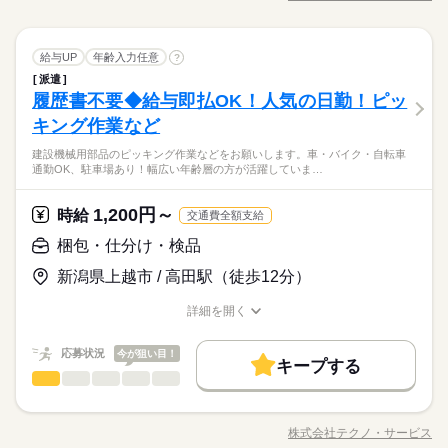
※上記はシフトの一例となります。
職種/応募資格
お仕事の特徴
給与/時間/休日
いないかチェック ・箱に入れる など、はじめてでも覚えやすい
無期派遣
未経験OK
新卒・第二
20代活躍
30代活躍
就業時間・曜日
◆昇給あり（年1回）
続きを読む
業務上必要がある場合や
仕事がたくさん。 体をたくさん動かす作業はありません 女性の
応募する
募集条件
配属先の都合により、
残業なし
残10未満
残20未満
10時～出社
方も男性の方も活躍中です
続きを読む
しずか
にぎやか
職場の様子
時間帯が変更となる場合があります。
大量募集
梱包・仕分け・検品
交通費
即日スタート
主婦・主夫
職種
給与UP
年齢入力任意
?
男性
女性
男女の割合
16時前退社
土日祝休
勤務時間
その他
業界
続きを読む
派遣
◆こつこつ系のシンプル作業 ◆もくもくメインのルーティンワ
履歴書不要
WEB選考完結
働き方・環境
履歴書不要◆給与即払OK！人気の日勤！ピッ
08：30～17：30
応募資格
ーク ≪具体的には≫ ・完成品を種類ごとに仕分け ・傷がついて
就業時間・曜日
休日・休暇
ひとりで
みんなで
仕事の仕方
※上記はシフトの一例となります。
いないかチェック ・箱に入れる など、はじめてでも覚えやすい
ブランクOK
産休・育休
社会保険制度
研修制度
キング作業など
＼履歴書・職務経歴書は必要なし／ ◆転職回数・ブランク・社
残業なし
残10未満
残20未満
10時～出社
続きを読む
業務上必要がある場合や
仕事がたくさん。 体をたくさん動かす作業はありません 女性の
＜年間休日125日＞ ◆完全週休2日制（土日休み） ◆祝日 ◆年
会人経験不問 ◆正社員デビュー大歓迎 フリーター・離職中・主
資格支援
禁煙・分煙
バイク自転車
車OK
配属先の都合により、
＼まずは相談だけもOK／経歴だけではわからない、あなたの人
建設機械用部品のピッキング作業などをお願いします。車・バイク・自転車
方も男性の方も活躍中です
続きを読む
末年始休暇 ※上記は一例です。配属先により 当社の所定休日
16時前退社
土日祝休
婦（夫）の方も活躍中です ≪こんな方にぴったり≫ ・正社員と
しずか
にぎやか
職場の様子
通勤OK、駐車場あり！幅広い年齢層の方が活躍していま…
時間帯が変更となる場合があります。
柄を大切にしたいと思っています。面接はご自宅からオンライ
数と差がある場合は、 差分の調整を年末に行います。
働き方・環境
ルーティン
英語不要
PC不要
電話なし
して安定した働き方がしたい方 ・プラモデルや機械いじりが好
その他
業界
ンでOKです。
きな方 ・人見知りや話し下手な方も大丈夫です ※定年制度あり
続きを読む
ブランクOK
産休・育休
社会保険制度
研修制度
続きを読む
1,200円～
応募資格
時給
（満60歳）
交通費全額支給
休日・休暇
資格支援
禁煙・分煙
バイク自転車
車OK
＼履歴書・職務経歴書は必要なし／ ◆転職回数・ブランク・社
梱包・仕分け・検品
お仕事の特徴
月給 185,000円～235,000円
給与
＜年間休日125日＞ ◆完全週休2日制（土日休み） ◆祝日 ◆年
ルーティン
英語不要
PC不要
電話なし
会人経験不問 ◆正社員デビュー大歓迎 フリーター・離職中・主
詳しい募集要項をすべて見る
＼まずは相談だけもOK／経歴だけではわからない、あなたの人
末年始休暇 ※上記は一例です。配属先により 当社の所定休日
基本特徴
新潟県上越市 / 高田駅（徒歩12分）
婦（夫）の方も活躍中です ≪こんな方にぴったり≫ ・正社員と
【給与備考】
柄を大切にしたいと思っています。面接はご自宅からオンライ
数と差がある場合は、 差分の調整を年末に行います。
して安定した働き方がしたい方 ・プラモデルや機械いじりが好
◆時間外手当あり
無期派遣
未経験OK
新卒・第二
20代活躍
30代活躍
ンでOKです。
詳細を開く
きな方 ・人見知りや話し下手な方も大丈夫です ※定年制度あり
続きを読む
◆昇給あり（年1回）
職種/応募資格
お仕事の特徴
給与/時間/休日
応募する
続きを読む
募集条件
（満60歳）
応募状況
今が狙い目！
大量募集
交通費
即日スタート
主婦・主夫
続きを読む
キープする
月給 185,000円～235,000円
給与
勤務時間
梱包・仕分け・検品
職種
詳しい募集要項をすべて見る
履歴書不要
WEB選考完結
男性
女性
男女の割合
基本特徴
【給与備考】
08：30～17：30
建設機械用部品のピッキング作業などをお願いします。 車・バ
無期派遣
未経験OK
新卒・第二
20代活躍
30代活躍
就業時間・曜日
◆時間外手当あり
※上記はシフトの一例となります。
イク・自転車通勤OK、駐車場あり！幅広い年齢層の方が活躍し
募集条件
◆昇給あり（年1回）
株式会社テクノ・サービス
ひとりで
みんなで
仕事の仕方
業務上必要がある場合や
残業なし
残10未満
職種/応募資格
残20未満
10時～出社
お仕事の特徴
給与/時間/休日
ています。長期就業可能！ 小休憩あり。大手企業で働く絶好の
応募する