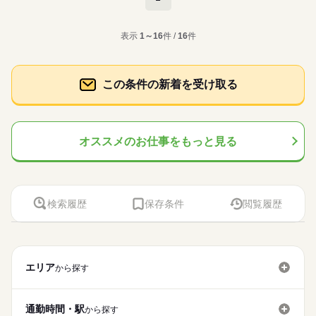
梱包・仕分け・検品
職種
大手企業
ブランクOK
土曜 日曜
産休・育休
社会保険制度
休日・休暇
す。 ●履歴書不要 ■有給休暇■社会保険完備■退職金制度■お友達
男性
女性
男女の割合
研修制度
制服あり
日払い
週払い
禁煙・分煙
長期
期間・時間
流通・小売関連
業界
紹介キャンペーン実施中 ■登録方法：履歴書不要・ご自宅でもで
倉庫内にてリストを基に自転車や部品をピッキングする作業、
土日祝（企業カレンダー有り）
研修制度
制服あり
日払い
週払い
禁煙・分煙
きる簡単オンライン登録がオススメ
バイク自転車
車OK
派遣活躍中
英語不要
【1】08：20～17：00
応募資格
表示
1～16
件 /
16
件
トラックへの積み下ろし業務をお願いします。 生活リズムを崩
バイク自転車
車OK
ひとりで
派遣活躍中
英語不要
みんなで
仕事の仕方
※表記のうち実働7時間40分です。
さず働きやすい、日勤固定のお仕事！週3日・4日勤務OK。3月
資格不問・未経験OK
続きを読む
～4月が繁忙期です。 周囲と声をかけ合いながら作業できる方歓
フリーター、主婦・主夫歓迎
■お友達紹介キャンペーン！デジタルギフト3000円分プレゼント
迎します！派遣先に直接雇用してもらえるようサポートしま
続きを読む
しずか
にぎやか
職場の様子
この条件の新着を受け取る
（当社規定あり）
土曜 日曜
休日・休暇
す。 ●履歴書不要 ■有給休暇■社会保険完備■退職金制度■お友達
流通・小売関連
業界
紹介キャンペーン実施中 ■登録方法：履歴書不要・ご自宅でもで
時給 1,300円～
給与
土日祝（企業カレンダー有り）
きる簡単オンライン登録がオススメ
詳しい募集要項をすべて見る
応募資格
218、000円（月収例21日実働）
お仕事の特徴
資格不問・未経験OK
交通費全額支給
オススメのお仕事をもっと見る
基本特徴
フリーター、主婦・主夫歓迎
■お友達紹介キャンペーン！デジタルギフト3000円分プレゼント
応募する
未経験OK
新卒・第二
20代活躍
30代活躍
40代活躍
（当社規定あり）
長期
期間・時間
50代活躍
時給 1,300円～
給与
詳しい募集要項をすべて見る
【1】08：00～17：00
検索履歴
保存条件
閲覧履歴
募集条件
続きを読む
218、000円（月収例21日実働）
※表記のうち実働8時間です。
交通費全額支給
交通費
勤務地固定
履歴書不要
WEB登録
基本特徴
応募する
未経験OK
新卒・第二
20代活躍
30代活躍
40代活躍
就業時間・曜日
土曜 日曜
休日・休暇
長期
期間・時間
残10未満
残20未満
50代活躍
エリア
から探す
土日（企業カレンダー有り）
募集条件
【1】08：00～17：00
交通費
勤務地固定
履歴書不要
WEB登録
働き方・環境
続きを読む
※表記のうち実働8時間です。
就業時間・曜日
働き方・環境
残10未満
残20未満
ブランクOK
産休・育休
社会保険制度
研修制度
通勤時間・駅
から探す
ブランクOK
産休・育休
社会保険制度
研修制度