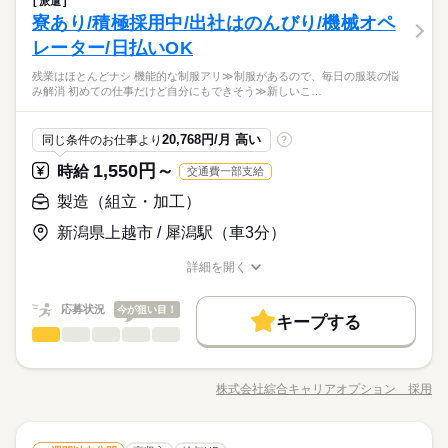
派遣
働き方・環境
【業務内容詳細】バリ取り・受入・検査・出荷作業やすり等を
長期
期間・時間
チャレンジするのは不安だけど、しっかり働く環境が整ってい
しずか
にぎやか
寮あり/積極採用中/出社はのんびり/機械オペ
応募資格
職場の様子
週払い
禁煙・分煙
車OK
寮・社宅
社員食堂
使用し、座って作業行います。 【取扱製品情報】航空、宇宙及
大手企業
ブランクOK
社会保険制度
制服あり
ます！ イチからスキルUP・ステップUP目指していきましょ
男性
女性
男女の割合
06：00～14：00 / 14：00～22：00 / 22：00～06：00【3交替】
び防衛分野機器用機械加工部品 ≪プライベートが充実する≫ 場
レーター/日払いOK
◆未経験OK！
派遣活躍中
ルーティン
PC不要
電話なし
休日・休暇
う！ ≪収入アップを目指せる≫ 高時給だらけの派遣のお仕事で
続きを読む
週払い
禁煙・分煙
車OK
寮・社宅
社員食堂
合によってはお願いすることもありますが、残業はほとんどナ
す！
実働：07時間15分
【未経験スタート大歓迎♪】ウレシイ残業ほぼナシ♪ヘアスタイ
残業はほとんどナシ 機能的な制服アリ≫制服があるので、毎日の服装の悩
シ！ ≪髪色自由で自分らしく働く≫ 明るすぎたり奇抜でなけれ
続きを読む
シフト制（3勤1休）
派遣活躍中
ルーティン
ひとりで
PC不要
電話なし
みんなで
仕事の仕方
み解消 初めての仕事だけど自分にもできそう≫新しいこ…
休憩：45分
ル自由☆
ば基本的に自由！ （規定有）制服があると毎日の服選びに悩ま
※ＧＷ。夏期休暇。年末年始。年次有給休暇あり
時給 1,180円～
給与
その他
残業：月0～10時間
業界
★日払いOK！即払いのオシゴトも！来社登録は不要★交通費上
ずOK♪ ≪初めての仕事だけど自分にもできそう≫ 新しいことに
詳しい募集要項をすべて見る
限3万円★※規定・支払条件有
≪当社の就業3大メリット！！≫ ★ 友人紹介した方、された方
チャレンジするのは不安だけど、しっかり働く環境が整ってい
「3勤1休」とは？？
しずか
にぎやか
応募資格
職場の様子
20,768円/月 高い
同じ条件のお仕事より
?
の両方に【3万円】プレゼント！ ★来社不要！ノンストップで職
ます！ イチからスキルUP・ステップUP目指していきましょ
└3日間働いて、1日休む勤務サイクル のことです
◆未経験OK！
場見学！ ★交通費上限3万円！業界トップクラス！ ※エリア・
休日・休暇
う！ ≪収入アップを目指せる≫ 高時給だらけの派遣のお仕事で
1,550円～
時給
交通費一部支給
応募する
就業先による ※全て規定・支払条件有 ※規定・支払条件有 kkw
す！
お仕事の特徴
【未経験スタート大歓迎♪】ウレシイ残業ほぼナシ♪ヘアスタイ
シフト制（3勤1休）
製造（組立・加工）
_bcov2106 kkw_220520mlmg
続きを読む
ル自由☆
※ＧＷ。夏期休暇。年末年始。年次有給休暇あり
働く人の待遇向上
時給 1,180円～
給与
★日払いOK！即払いのオシゴトも！来社登録は不要★交通費上
詳しい募集要項をすべて見る
新潟県上越市 / 犀潟駅（車3分）
給与UP
限3万円★※規定・支払条件有
≪当社の就業3大メリット！！≫ ★ 友人紹介した方、された方
「3勤1休」とは？？
長期
期間・時間
の両方に【3万円】プレゼント！ ★来社不要！ノンストップで職
└3日間働いて、1日休む勤務サイクル のことです
詳細を開く
基本特徴
職種/応募資格
お仕事の特徴
給与/時間/休日
場見学！ ★交通費上限3万円！業界トップクラス！ ※エリア・
08：10～17：10 【休憩時間備考】 70分 【残業】 ほぼ無し（月
応募する
未経験OK
新卒・第二
20代活躍
30代活躍
40代活躍
続きを読む
就業先による ※全て規定・支払条件有 ※規定・支払条件有 kkw
10時間未満） ≪スマホ・PCから24時間いつでも登録OK！履歴
応募状況
今が狙い目！
_bcov2106 kkw_220520mlmg
続きを読む
キープする
書不要！≫ お仕事開始日などお気軽にご相談ください※翌月ス
50代活躍
働く人の待遇向上
基本特徴
給与UP
製造（組立・加工）
職種
低い
高い
タート希望の方も歓迎！
多い年齢層
募集条件
未経験OK
新卒・第二
20代活躍
30代活躍
40代活躍
続きを読む
【業務内容詳細】合成石英基板の製造、加工業務（切断、表面
長期
期間・時間
研磨加工）・インゴットのスライス・スライスされた石英基板
即日スタート
履歴書不要
WEB登録
50代活躍
株式会社綜合キャリアオプション 採用
男性
女性
男女の割合
職種/応募資格
お仕事の特徴
給与/時間/休日
の研磨作業・研磨後の洗浄・検査・簡単なPC入力【取扱製品情
募集条件
08：10～17：10 【休憩時間備考】 70分 【残業】 ほぼ無し（月
即日スタート
履歴書不要
WEB登録
続きを読む
就業時間・曜日
続きを読む
報】合成石英基板 ≪当社イチオシの寮のお仕事≫ 職場の仲間も
土曜 日曜
休日・休暇
10時間未満） ≪スマホ・PCから24時間いつでも登録OK！履歴
就業時間・曜日
働き方・環境
残10未満
一緒に住込みなので、仕事の悩みなども相談しやすいですね！
続きを読む
残10未満
書不要！≫ お仕事開始日などお気軽にご相談ください※翌月ス
ひとりで
みんなで
仕事の仕方
土日（会社カレンダー）