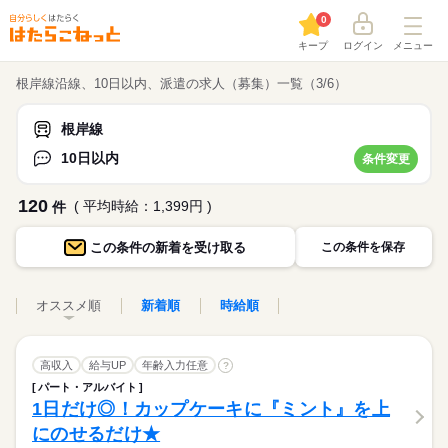
0
キープ
ログイン
メニュー
根岸線沿線、10日以内、派遣の求人（募集）一覧（3/6）
根岸線
10日以内
条件変更
120
( 平均時給：1,399円 )
件
この条件の
新着を受け取る
この条件を保存
オススメ順
新着順
時給順
高収入
給与UP
年齢入力任意
?
パート・アルバイト
1日だけ◎！カップケーキに『ミント』を上
にのせるだけ★