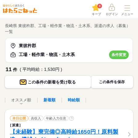
0
キープ
ログイン
メニュー
長崎県 東彼杵郡、工場・軽作業・物流・土木系、派遣の求人（募集）
一覧
東彼杵郡
工場・軽作業・物流・土木系
条件変更
11
( 平均時給：1,530円 )
件
この条件の
新着を受け取る
この条件を保存
オススメ順
新着順
時給順
本日公開
高収入
年齢入力任意
?
派遣
【未経験】寮完備◎高時給1650円！原料製