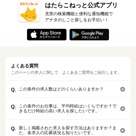
はたらこねっと公式アプリ
充実の検索機能と便利な通知機能で
アナタのしごと探しをお手伝い！
よくある質問
このページの求人に関して、よくあるご質問をご紹介します。
この条件の求人数はどのくらいありますか？
Q.
この条件のお仕事は、平均時給はいくらですか？で
Q.
きるだけ時給の高い求人を探したいです。
新しく掲載された求人を探す方法はありますか？ま
Q.
た、各求人の応募状況も知りたいです。