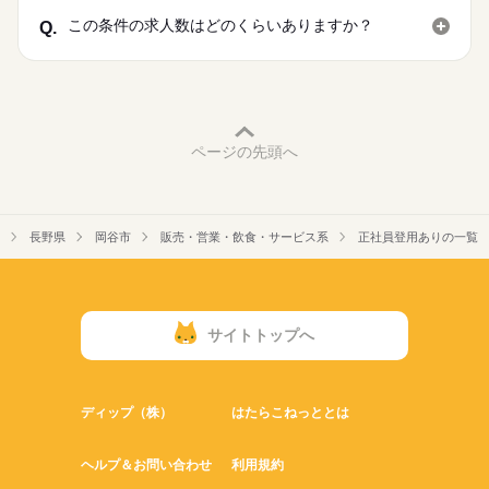
この条件の求人数はどのくらいありますか？
Q.
ページの先頭へ
長野県
岡谷市
販売・営業・飲食・サービス系
正社員登用ありの一覧
サイトトップへ
ディップ（株）
はたらこねっととは
ヘルプ＆お問い合わせ
利用規約