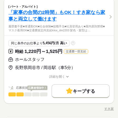
パート・アルバイト
「家事の合間の2時間」もOK！すき家なら家
事と両立して働けます
履歴書不要■車通勤OK■社会保険■役職手当■社員登用あり■屋内原則禁煙■
マスク着用OK■交通費規定内支給kkw_dm2203 髪色・髪型は…
5,456円/月 高い
同じ条件のお仕事より
?
1,220円～1,525円
時給
交通費一部支給
ホールスタッフ
長野県岡谷市 / 岡谷駅（車5分）
詳細を開く
職種/応募資格
お仕事の特徴
給与/時間/休日
応募状況
応募者増加中！
キープする
ホールスタッフ
サービス関連
業界
職種
・ご案内 ・盛つけ ・お会計 ・テーブルの片付け など まずは
簡単な業務からスタート！ 【セルフオーダー導入なので接客が
すき家
職種/応募資格
お仕事の特徴
給与/時間/休日
カンタン】 注文はお客様自身でオーダーするセルフオーダー式
です。 レジはセルフ会計を導入しており、 現金の受け渡しはほ
朝って、ごはんを作って、 お子さんを見送って、 家事をこなし