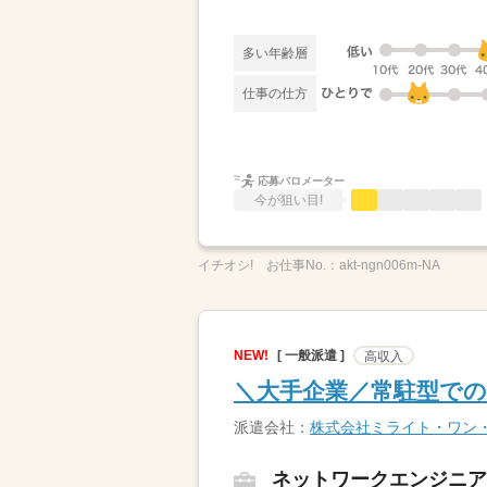
多い年齢層
仕事の仕方
応募バロメーター
今が狙い目!
イチオシ!
お仕事No.：
akt-ngn006m-NA
NEW!
[ 一般派遣 ]
高収入
＼大手企業／常駐型で
派遣会社：
株式会社ミライト・ワン
ネットワークエンジニア