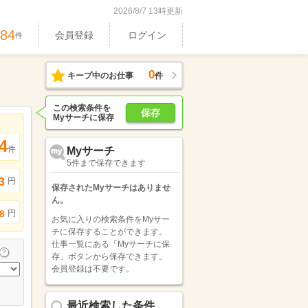
2026/8/7 13時更新
584
会員登録
ログイン
件
0
キープ中のお仕事
件
この検索条件を
保存
Myサーチに保存
4
件
Myサーチ
5件まで保存できます
3
円
保存されたMyサーチはありませ
ん。
円
8
お気に入りの検索条件をMyサー
チに保存することができます。
仕事一覧にある「Myサーチに保
存」ボタンから保存できます。
会員登録は不要です。
最近検索した条件