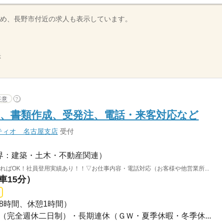
め、長野市付近の求人も表示しています。
示
任意
?
、書類作成、受発注、電話・来客対応など
ティオ 名古屋支店
受付
界：建築・土木・不動産関連）
かればOK！社員登用実績あり！！▽お仕事内容・電話対応（お客様や他営業所...
車15分）
1日8時間、休憩1時間）
休み（完全週休二日制）・長期連休（ＧＷ・夏季休暇・冬季休...