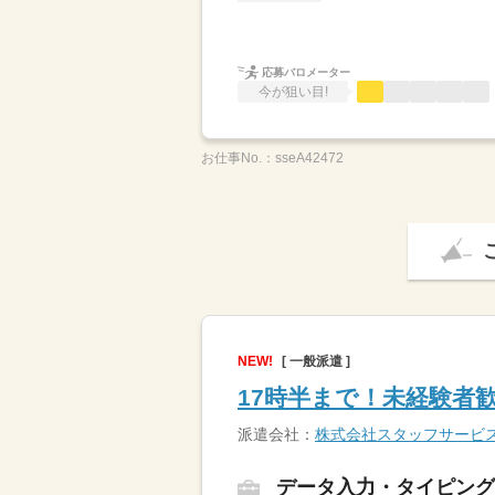
応募バロメーター
今が狙い目!
お仕事No.：
sseA42472
NEW!
[ 一般派遣 ]
17時半まで！未経験者
派遣会社：
株式会社スタッフサービ
データ入力・タイピング