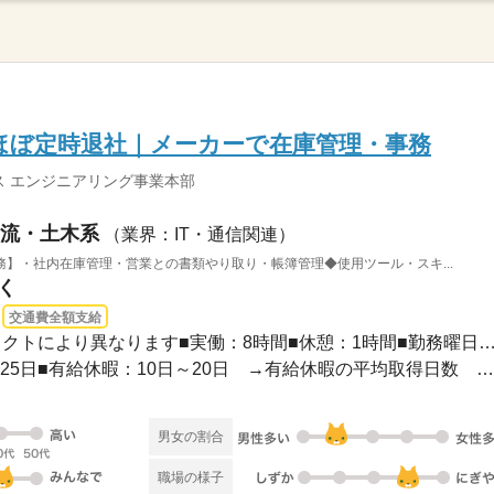
ほぼ定時退社｜メーカーで在庫管理・事務
 エンジニアリング事業本部
流・土木系
（業界：IT・通信関連）
】・社内在庫管理・営業との書類やり取り・帳簿管理◆使用ツール・スキ...
く
交通費全額支給
08：30～17：30※プロジェクトにより異なります■実働：8時間■休憩：1時間■勤務
■完全週休2日制■年間休日125日■有給休暇：10日～20日 →有給休暇の平均取得日数 ...
男女の割合
職場の様子