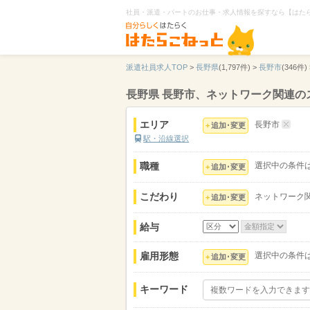
社員・派遣・パートのお仕事・求人情報を探すなら【はた
派遣社員求人TOP
>
長野県
(1,797件) >
長野市
(346件) 
長野県 長野市、ネットワーク関連
エリア
長野市
追加･変更
駅・沿線選択
職種
選択中の条件
追加･変更
こだわり
ネットワーク
追加･変更
給与
雇用形態
選択中の条件
追加･変更
キーワード