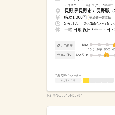
９月スタート！当社スタッフ就業中
長野県長野市 / 長野駅（
時給1,380円
交通費一部支給
土曜 日曜 祝日 / ※土・
多い年齢層
仕事の仕方
応募バロメーター
今が狙い目!
お仕事No.：
5404418787