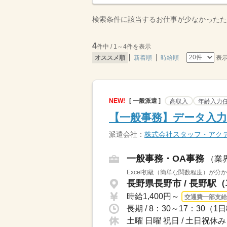
検索条件に該当するお仕事が少なかったた
4
件中 / 1～4件を表示
表
オススメ順
新着順
時給順
NEW!
[ 一般派遣 ]
高収入
年齢入力
【一般事務】データ入力
派遣会社：
株式会社スタッフ・アク
一般事務・OA事務
（業
Excel初級（簡単な関数程度）が分
長野県長野市 / 長野駅（
時給1,400円～
交通費一部支給
長期 / 8：30～17：30（
土曜 日曜 祝日 / 土日祝