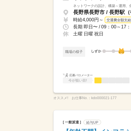
ネットワークの設計、構築～運用、保
長野県長野市 / 長野駅（
時給4,000円～
交通費全額支給
長期 即日〜 / 09：00～1
土曜 日曜 祝日
職場の様子
応募バロメーター
今が狙い目!
オススメ!
お仕事No.：
kdo000021-177
[ 一般派遣 ]
給与UP