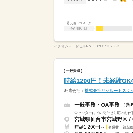
応募バロメーター
今が狙い目!
イチオシ☆
お仕事No.：
D260728205D
[ 一般派遣 ]
時給1200円！未経験O
派遣会社：
株式会社リクルートスタ
一般事務・OA事務
（業
◎センター内での問合せ対応のお仕事
宮城県仙台市宮城野区 /
時給1,200円～
交通費一部支給