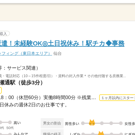
収入
定派遣！未経験OK◎土日祝休み！駅チカ◆事務
ッフィング（東日本エリア）
仙台
界：サービス関連）
電話対応（10～15件程度/日）・資料の封入作業＊その他付随する庶務業...
広瀬通駅（徒歩3分）
長期 2026/8/17〜 / 09：00-18：00（休憩60分）実働8時間00分 ※残業時間：月5時間～10...
１ヶ月以内にスター
・祝日休みの週休2日のお仕事です。
男女の割合
職場の様子