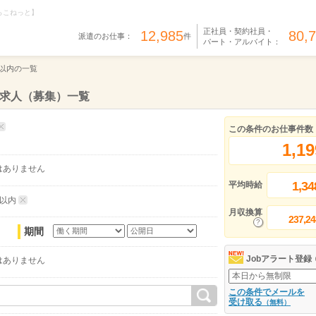
らこねっと】
正社員・契約社員・
12,985
80,
派遣のお仕事：
件
パート・アルバイト：
分以内の一覧
の求人（募集）一覧
この条件のお仕事件数
1,19
はありません
1,34
平均時給
分以内
月収換算
237,24
期間
Jobアラート登録
はありません
この条件でメールを
受け取る
（無料）