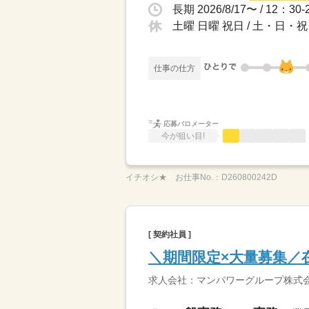
土曜 日曜 祝日 / 土・日
仕事の仕方
応募バロメーター
今が狙い目!
イチオシ★
お仕事No.：
D260800242D
[ 契約社員 ]
＼期間限定×大量募集／
求人会社：マンパワーグループ株式会