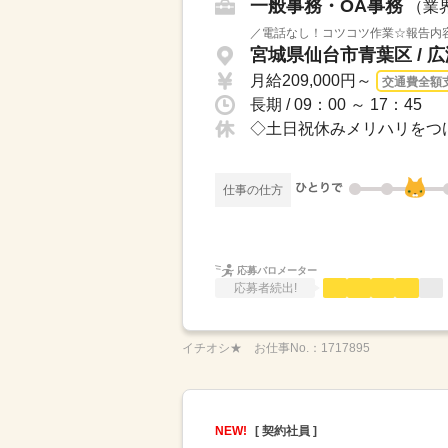
一般事務・OA事務
（業
／電話なし！コツコツ作業☆報告内容
宮城県仙台市青葉区 / 
月給209,000円～
交通費全額
長期 / 09：00 ～ 17：45
◇土日祝休みメリハリをつ
仕事の仕方
応募バロメーター
応募者続出!
イチオシ★
お仕事No.：
1717895
NEW!
[ 契約社員 ]