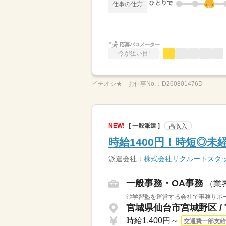
仕事の仕方
応募バロメーター
今が狙い目!
イチオシ★
お仕事No.：
D260801476D
NEW!
[ 一般派遣 ]
高収入
時給1400円！時短◎未
派遣会社：
株式会社リクルートスタ
一般事務・OA事務
（業
◎学習塾を運営する会社で事務サポー
宮城県仙台市宮城野区 /
時給1,400円～
交通費一部支給