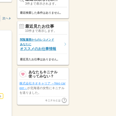
3件まで表示されます。
最近検索した条件はありません。
次へ
最近見たお仕事
10件まで表示します。
閲覧履歴からのレコメンド
あなたに
オススメのお仕事情報
最近見たお仕事はありません。
あなたもキニナル
使ってみない？
株式会社ネオキャリア ～Neo car
eer～
が北海道の女性にキニナル
を送りました。
ト
北海道の女性が
株式会社リクルー
キニナルとは
トスタッフィング（東日本エリ
ア）
にキニナルを送りました。