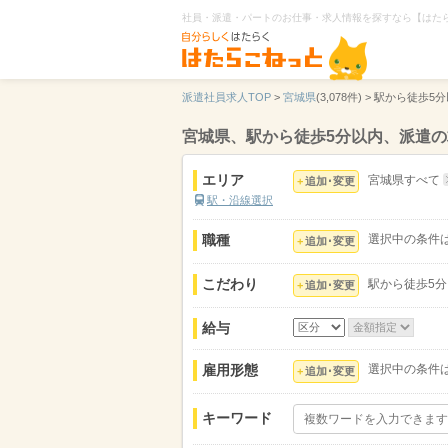
社員・派遣・パートのお仕事・求人情報を探すなら【はた
派遣社員求人TOP
>
宮城県
(3,078件) >
駅から徒歩5
宮城県、駅から徒歩5分以内、派遣
エリア
宮城県すべて
追加･変更
駅・沿線選択
職種
選択中の条件
追加･変更
こだわり
駅から徒歩5
追加･変更
給与
雇用形態
選択中の条件
追加･変更
キーワード