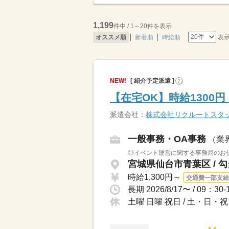
1,199
件中 / 1～20件を表示
表
オススメ順
新着順
時給順
NEW!
[ 紹介予定派遣 ]
?
【在宅OK】時給1300
派遣会社：
株式会社リクルートスタ
一般事務・OA事務
（業
◎イベント運営に関する事務局のお仕
宮城県仙台市青葉区 / 
時給1,300円～
交通費一部支給
土曜 日曜 祝日 / 土・日