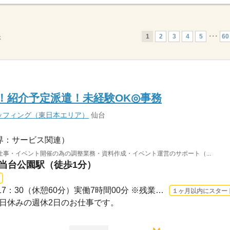
1
2
3
4
5
･･･
60
示
円！紹介予定派遣！未経験OK◎事務
ッフィング（東日本エリア）
仙台
界：サービス関連）
事・イベント開催の為の調整業務・資料作成・イベント運営のサポート（...
勾当台公園駅（徒歩1分）
長期 2026/8/17〜 / 09：30-17：30（休憩60分）実働7時間00分 ※残業時間：月0時間～15...
１ヶ月以内にスター
・祝日休みの週休2日のお仕事です。