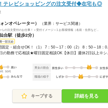
K！テレビショッピングの注文受付◆在宅も◎
社
ォンオペレーター）
（業界：サービス関連）
らの注文受付のお仕事！＜受付イメージ＞1.お客様情報（名前・住所など...
 仙台駅（徒歩2分）
費一部支給
長期 / ▼シフトについて
【勤務】土日祝含む週2
男女の割合
職場の様子
詳細を見る
キープする