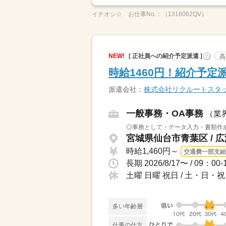
イチオシ☆
お仕事No.：
（1318062QV）
NEW!
[ 正社員への紹介予定派遣 ]
高
?
時給1460円！紹介予
派遣会社：
株式会社リクルートスタ
一般事務・OA事務
（業
◎事務として・データ入力・書類作成・
宮城県仙台市青葉区 / 
時給1,460円～
交通費一部支給
土曜 日曜 祝日 / 土・日
多い年齢層
仕事の仕方