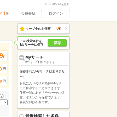
2026/8/7 6時更新
741
会員登録
ログイン
件
0
キープ中のお仕事
件
この検索条件を
保存
Myサーチに保存
9
件
Myサーチ
5件まで保存できます
8
円
保存されたMyサーチはありませ
ん。
円
8
お気に入りの検索条件をMyサー
チに保存することができます。
仕事一覧にある「Myサーチに保
存」ボタンから保存できます。
会員登録は不要です。
最近検索した条件