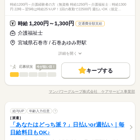
時給1200円～介護経験者の方（無資格 時給1250円～介護福祉士：時給1300
円 22時～翌5時は時給25％UP！1回の夜勤で22500円 週払いOK（規定…
1,200円～1,300円
時給
交通費全額支給
介護福祉士
宮城県石巻市 / 石巻あゆみ野駅
詳細を開く
職種/応募資格
お仕事の特徴
給与/時間/休日
応募状況
今が狙い目！
キープする
介護福祉士
職種
低い
高い
多い年齢層
老人ホームなどで利用者さんの 日常生活サポートをお願いしま
す。 具体的には… ●シーツの交換、洗濯 ●食事の配膳、見守り
マンパワーグループ株式会社 ケアサービス事業部
男性
女性
男女の割合
職種/応募資格
お仕事の特徴
給与/時間/休日
●お風呂やお手洗いの際のサポート ●レクリエーションの準備
続きを読む
など 【無資格・未経験・ブランクOK】 まずはカンタンな作業
からお任せします。 家事や子育ての経験を活かせるシーンも！
続きを読む
ひとりで
みんなで
仕事の仕方
介護福祉士
職種
また、あなたのフォロー担当の スタッフが2名いるので、 勤務
給与UP
年齢入力任意
?
低い
高い
多い年齢層
医療・介護・福祉関連
業界
先で困ったことがあれば いつでも相談してください。 【仕事内
派遣
老人ホームなどで利用者さんの 日常生活サポートをお願いしま
容は勤務先によって異なります】 施設形態、挑戦したいお仕事
しずか
にぎやか
「あなたはどっち派？」日払いor週払い｜毎
応募資格
職場の様子
す。 具体的には… ●シーツの交換、洗濯 ●食事の配膳、見守り
など 希望がある方はお気軽にご相談ください！
男性
女性
男女の割合
●お風呂やお手洗いの際のサポート ●レクリエーションの準備
日給料日もOK♪
●未経験・無資格・ブランクOK ・年齢不問 ・扶養内勤務OK カ
続きを読む
など 【無資格・未経験・ブランクOK】 まずはカンタンな作業
ンタンな作業からお任せします。 洗濯など家事と近い仕事もあ