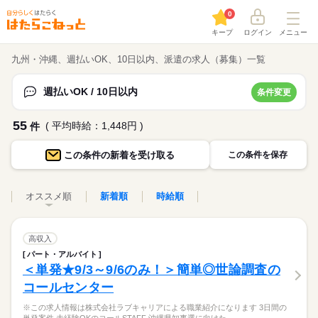
0
キープ
ログイン
メニュー
九州・沖縄、週払いOK、10日以内、派遣の求人（募集）一覧
週払いOK / 10日以内
条件変更
55
( 平均時給：1,448円 )
件
この条件の
新着を受け取る
この条件を保存
オススメ順
新着順
時給順
高収入
パート・アルバイト
＜単発★9/3～9/6のみ！＞簡単◎世論調査の
コールセンター
※この求人情報は株式会社ラブキャリアによる職業紹介になります 3日間の