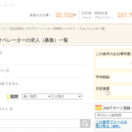
らこねっと】
正社員・契約社員・
32,710
107,
派遣のお仕事：
件
パート・アルバイト：
エイター系
(193件) >
DTPオペレーター
(58件) >
パート・アルバイトの一覧
オペレーターの求人（募集）一覧
この条件のお仕事件数
ター
平均時給
はありません
月収換算
期間
Jobアラート登録
バイト
この条件でメールを
受け取る
（無料）