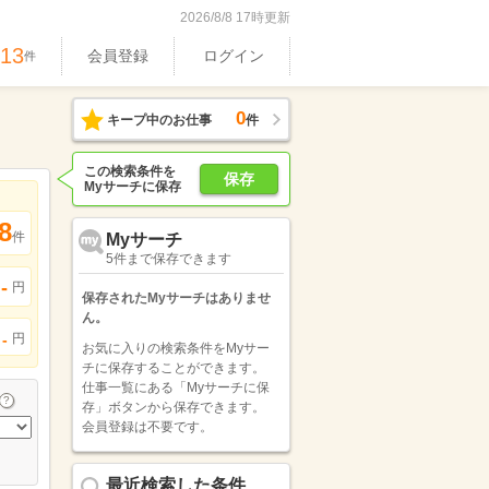
2026/8/8 17時更新
713
会員登録
ログイン
件
0
キープ中のお仕事
件
この検索条件を
保存
Myサーチに保存
8
件
Myサーチ
5件まで保存できます
-
円
保存されたMyサーチはありませ
ん。
円
-
お気に入りの検索条件をMyサー
チに保存することができます。
仕事一覧にある「Myサーチに保
存」ボタンから保存できます。
会員登録は不要です。
最近検索した条件