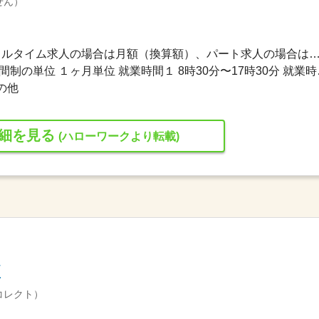
せん）
258,500円〜310,100円 ※フルタイム求人の場合は月額（換算額）、パート求人の場合は時間額を
変形労働時間制 変形労
の他
細を見る
(ハローワークより転載)
ど
コレクト）