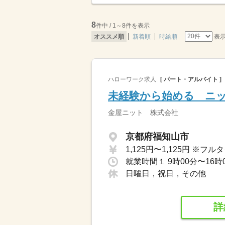
8
件中 / 1～8件を表示
表
オススメ順
新着順
時給順
ハローワーク求人
[ パート・アルバイト ]
未経験から始める ニ
金屋ニット 株式会社
京都府福知山市
日曜日，祝日，その他
詳