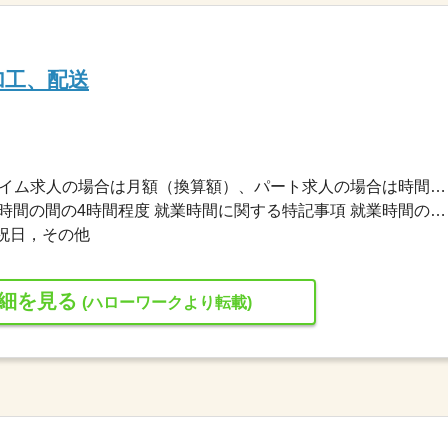
加工、配送
1,150円〜1,150円 ※フルタイム求人の場合は月額（換算額）、パート求人の場合は時間額を表示しています。
又は 9時00分〜17時00分の時間の間の4時間程度 就業時間に関する特記事項 就業時間の相談可。
祝日，その他
細を見る
(ハローワークより転載)