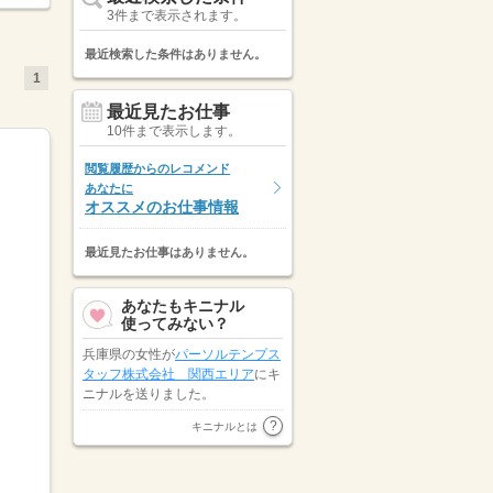
3件まで表示されます。
最近検索した条件はありません。
1
最近見たお仕事
10件まで表示します。
閲覧履歴からのレコメンド
あなたに
オススメのお仕事情報
最近見たお仕事はありません。
あなたもキニナル
使ってみない？
に応じます
兵庫県の女性が
パーソルテンプス
タッフ株式会社 関西エリア
にキ
ニナルを送りました。
兵庫県の女性が
株式会社日本ワー
キニナルとは
クシステム （山陽電鉄グルー
プ）
にキニナルを送りました。