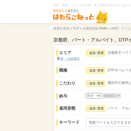
社員・派遣・パートのお仕事・求人情報を探すなら【はた
派遣社員求人TOP
>
京都府
(19,744件) >
WEB・クリ
京都府、パート・アルバイト、DTP
エリア
京都府すべて
追加･変更
駅・沿線選択
職種
DTPオペレー
追加･変更
こだわり
選択中の条件
追加･変更
給与
雇用形態
パート・アル
追加･変更
キーワード