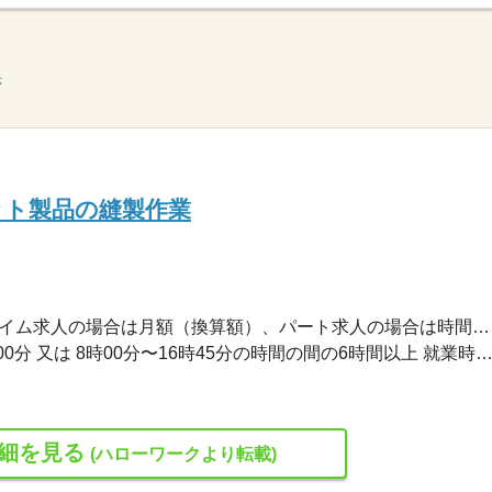
示
ット製品の縫製作業
1,125円〜1,125円 ※フルタイム求人の場合は月額（換算額）、パート求人の場合は時間額を表示しています。
就業時間１ 9時00分〜16時00分 又は 8時00分〜16時45分の時間の間の6時間以上 就業時間に関する特記事項 ＊就業時間帯は相談
細を見る
(ハローワークより転載)