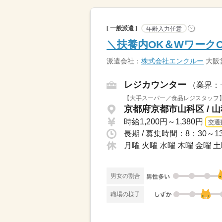
[ 一般派遣 ]
年齢入力任意
?
＼扶養内OK＆Wワーク
派遣会社：
株式会社エンクルー
大阪
レジカウンター
（業界：
【大手スーパー／食品レジスタッフ】
京都府京都市山科区 / 
時給1,200円～1,380円
交通
長期 / 募集時間：8：30～
月曜 火曜 水曜 木曜 金曜 
男女の割合
職場の様子