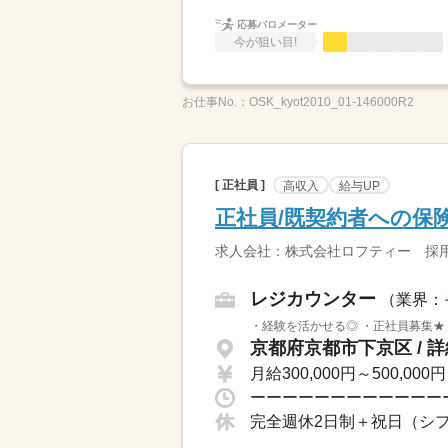
応募バロメーター
今が狙い目!
お仕事No.：
OSK_kyot2010_01-146000R2
[ 正社員 ]
高収入
給与UP
正社員/既契約者への保
求人会社：株式会社ロフティー 採
レジカウンター
（業界：
・経験を活かせる◎ ・正社員募集★ ・
京都府京都市下京区 / 
月給300,000円～500,000円
ーーーーーーーーーーーーー
完全週休2日制＋祝日（シ