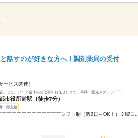
示
人と話すのが好きな方へ！調剤薬局の受付
サービス関連）
店」にて、フロア全体のお仕事をお任せします。事務・販売スタッフ￣￣...
京都市役所前駅（徒歩7分）
費一部支給
￣￣￣￣￣￣￣￣￣￣￣￣￣シフト制（週2日～OK！）※曜日..