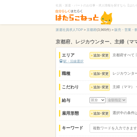
社員・派遣・パートのお仕事・求人情報を探すなら【はた
派遣社員求人TOP
>
京都府
(3,965件) >
販売・営業・
京都府、レジカウンター、主婦（マ
エリア
京都府すべて
追加･変更
駅・沿線選択
職種
レジカウンタ
追加･変更
こだわり
主婦（ママ）
追加･変更
給与
雇用形態
選択中の条件
追加･変更
キーワード