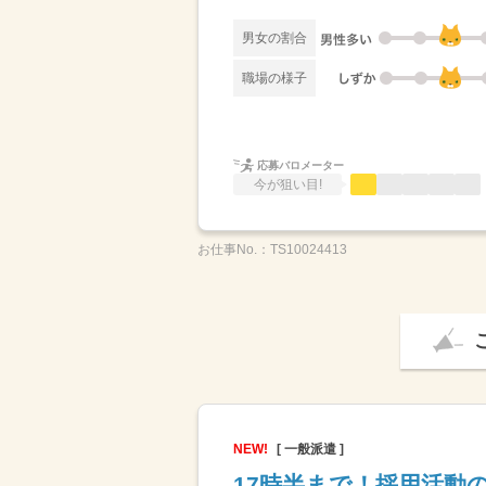
男女の割合
職場の様子
応募バロメーター
今が狙い目!
お仕事No.：
TS10024413
NEW!
[ 一般派遣 ]
17時半まで！採用活動