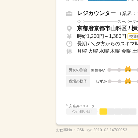
レジカウンター
（業界：
京都府京都市山科区 / 
時給1,200円～1,380円
交通
長期 / ＼夕方からのスキマ時
月曜 火曜 水曜 木曜 金曜 
男女の割合
職場の様子
応募バロメーター
今が狙い目!
お仕事No.：
OSK_kyot2010_02-147000S3