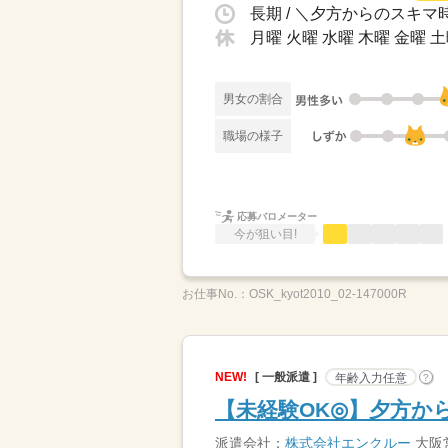
長期 / ＼夕方からのスキマ時
月曜 火曜 水曜 木曜 金曜 
男女の割合
職場の様子
応募バロメーター
今が狙い目!
お仕事No.：
OSK_kyot2010_02-147000R
NEW!
[ 一般派遣 ]
年齢入力任意
?
【未経験OK◎】夕方から
派遣会社：
株式会社エンクルー
大阪