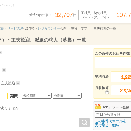
らこねっと】
正社員・契約社員・
32,707
107,
派遣のお仕事：
件
パート・アルバイト：
飲食・サービス系
(327件) >
レジカウンター
(5件) >
主婦（ママ）・主夫歓迎の一覧
マ）・主夫歓迎、派遣の求人（募集）一覧
この条件のお仕事件数
ー
1,22
平均時給
・主夫歓迎
月収換算
215,60
期間
Jobアラート登録
はありません
この条件でメールを
受け取る
（無料）