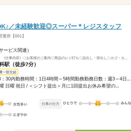
OK♪／未経験歓迎◎スーパー＊レジスタッフ
営業所【001】
サービス関連）
《仕事内容》◇お客様のご案内◇商品のレジ打ち◇品出し・前出し◇カゴ・カ...
山科駅（徒歩7分）
費一部支給
13：30内勤務時間：1日4時間～5時間勤務勤務日数：週3～4日...
土曜 日曜 祝日 / ＜シフト提出＞月に1回提出お休み希望の...
仕事の仕方