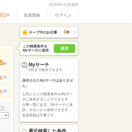
2026/8/9 21時更新
701
会員登録
ログイン
件
0
キープ中のお仕事
件
この検索条件を
保存
Myサーチに保存
5
件
Myサーチ
5件まで保存できます
5
円
保存されたMyサーチはありませ
ん。
円
0
お気に入りの検索条件をMyサー
チに保存することができます。
仕事一覧にある「Myサーチに保
存」ボタンから保存できます。
会員登録は不要です。
最近検索した条件