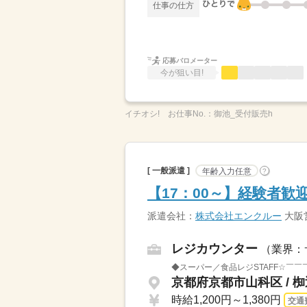
仕事の仕方
応募バロメーター
今が狙い目!
イチオシ!
お仕事No.：
御池_受付販売h
[ 一般派遣 ]
年齢入力任意
?
【17：00～】経験者歓
派遣会社：
株式会社エンクルー
大阪
レジカウンター
（業界：
◆スーパー／食品レジSTAFF☆￣
京都府京都市山科区 / 
時給1,200円～1,380円
交通