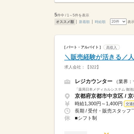
5
件中 / 1～5件を表示
表
オススメ順
新着順
時給順
[ パート・アルバイト ]
高収入
＼販売経験が活きる／
求人会社：【322】
レジカウンター
（業界：
「薬局日本メディカルシステム 御池
京都府京都市中京区 / 
時給1,300円～1,400円
交通
長期 / 受付・販売スタッフ
■シフト制