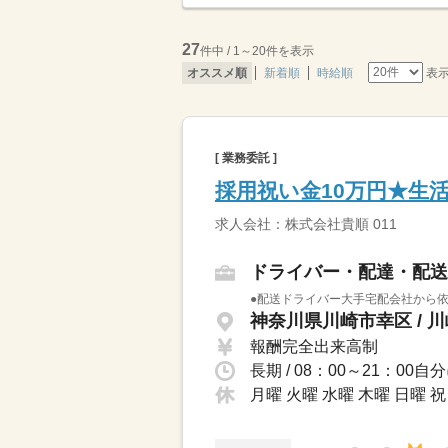
27
件中 / 1～20件を表示
表
オススメ順
新着順
時給順
[ 業務委託 ]
採用祝い金10万円★生
求人会社：株式会社貴順 011
ドライバー・配達・配送
●配送ドライバー大手宅配会社から依
神奈川県川崎市幸区 / 
報酬完全出来高制
長期 / 08：00～21：
月曜 火曜 水曜 木曜 日曜