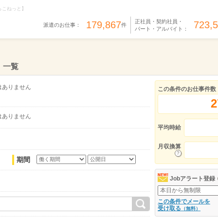
らこねっと】
正社員・契約社員・
179,867
723,
派遣のお仕事：
件
パート・アルバイト：
）一覧
はありません
この条件のお仕事件数
2
はありません
平均時給
月収換算
期間
Jobアラート登録
この条件でメールを
受け取る
（無料）