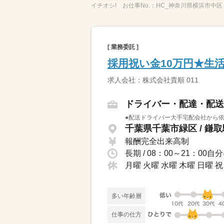
イチオシ!
お仕事No.：
HC_神奈川県横浜市中区
[ 業務委託 ]
採用祝い金10万円★生
求人会社：株式会社貴順 011
ドライバー・配達・配送
●配送ドライバー大手宅配会社から依
千葉県千葉市緑区 / 鎌取
報酬完全出来高制
長期 / 08：00～21：
月曜 火曜 水曜 木曜 日曜
多い年齢層
仕事の仕方