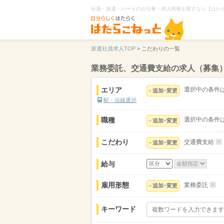
社員・派遣・パートのお仕事・求人情報を探すなら【はた
派遣社員求人TOP
>
こだわりの一覧
業務委託、交通費支給の求人（募集
エリア
選択中の条件
追加･変更
駅・沿線選択
職種
選択中の条件
追加･変更
こだわり
交通費支給
追加･変更
給与
雇用形態
業務委託
追加･変更
キーワード