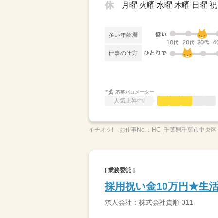
月曜 火曜 水曜 木曜 日曜
多い年齢層
仕事の仕方
応募バロメーター
人気上昇中!
イチオシ!
お仕事No.：
HC_千葉県千葉市中央区
[ 業務委託 ]
採用祝い金10万円★生
求人会社：株式会社貴順 011