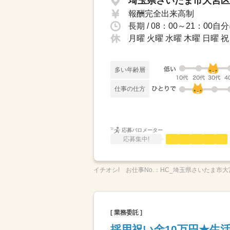
埼玉県さいたま市大宮区 
報酬完全出来高制
長期 / 08：00～21：
月曜 火曜 水曜 木曜 日曜
多い年齢層
仕事の仕方
応募バロメーター
応募集中!
イチオシ!
お仕事No.：
HC_埼玉県さいたま市大
[ 業務委託 ]
採用祝い金10万円★生