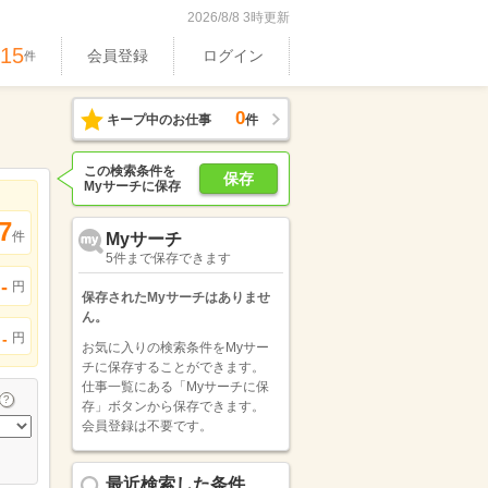
2026/8/8 3時更新
515
会員登録
ログイン
件
0
キープ中のお仕事
件
この検索条件を
保存
Myサーチに保存
7
件
Myサーチ
5件まで保存できます
-
円
保存されたMyサーチはありませ
ん。
円
-
お気に入りの検索条件をMyサー
チに保存することができます。
仕事一覧にある「Myサーチに保
存」ボタンから保存できます。
会員登録は不要です。
最近検索した条件