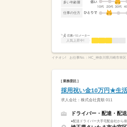
多い年齢層
仕事の仕方
応募バロメーター
人気上昇中!
イチオシ!
お仕事No.：
HC_神奈川県川崎市幸区
[ 業務委託 ]
採用祝い金10万円★生
求人会社：株式会社貴順 011
ドライバー・配達・配送
●配送ドライバー大手宅配会社から依