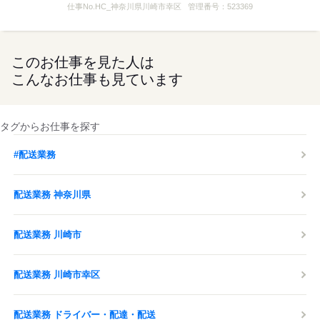
仕事No.
HC_神奈川県川崎市幸区
管理番号：
523369
…グループ会社によるメンテナンス付
・ガソリンカード貸与
…翌月に後払い可能
・ナビ貸与
このお仕事を見た人は
・車、バイク通勤OK
こんなお仕事も見ています
・独立支援制度あり
・事故サポートあり
…車の修理と代車手配を
当社のスタッフが
タグからお仕事を探す
スピーディーに行います。
・駆け込み寺制度あり（安心の相談窓口）
#配送業務
※各制度に規定あり
※車両の受け渡しなどのため、
配送業務 神奈川県
基本的には最後に一度、東京都内にお越しいただきます。
ただ事情がある方には他の対応も可能ですので、
ご相談ください！
配送業務 川崎市
（移動にかかる費用に問題がある方もご相談ください！）
配送業務 川崎市幸区
応募する
配送業務 ドライバー・配達・配送