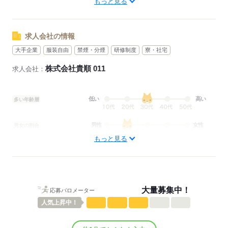
徐々に1日100～130件運べるように。
配達のお仕事がはじめての方への
もっと見る
（1日200件以上運ぶ方も！）
サポート体制も整えています。
※不在率などのデータをもとに
求人会社の情報
応募する
確実に運べる量となっています。
大手企業
服装自由
禁煙・分煙
研修制度
寮・社宅
株式会社貴順 011
求人会社：
応募する
低い
高い
多い年齢層
男性
女性
男女の割合
もっと見る
ひとりで
みんなで
仕事の仕方
しずか
にぎやか
職場の様子
配属先部署：
大量募集中！
応募バロメーター
配送部門
人気
上昇中！
人数
100人
男女比
（男6：女4）