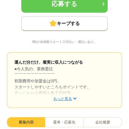
応募する
キープする
9割が未経験スタート◎日払い・週払いあり。
運んだ分だけ、着実に収入につながる
●今人気の、業務委託
￣￣￣￣￣￣￣￣￣￣
初期費用や加盟金は0円。
スタートしやすいところもポイントです。
月々にかかる費用も数千円程度。
もっと見る
車は持ち込み可能ですが、
ない方は1日500円～でレンタル可能◎
募集内容
選考・応募先
会社概要
採用から10日～2週間ほどで