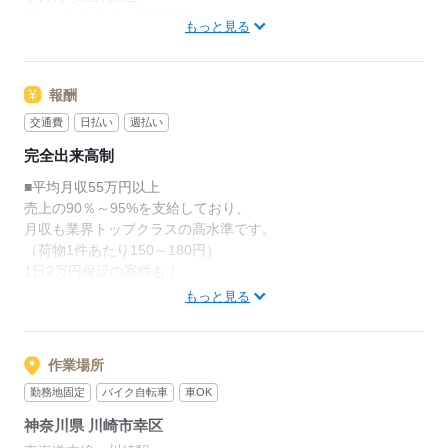
狭いエリアをお任せするので、
おり、
※レンタルあり（1日500円～）
長距離運転はありません。
もっと見る
業務・人間関係・体調・税金・プライベートの悩みま
で、
■未経験OK
「もっと稼ぎたい」という方には
どんなことでも相談できる安心の専用窓口もございま
物量の多いエリアをお任せするなど、
報酬
す。
＜こんな方におすすめ＞
スタッフの意見が反映されやすい環境です。
・頑張った分、着実に稼げる仕事をしたい
交通費
日払い
週払い
・会社にしばられない働き方をしたい
先輩からのメッセージ
※エリアにより一部異なります。
完全出来高制
・将来のため、夢のために資金を集めたい
最初から高い目標を決めるのではなく
■平均月収55万円以上
少しずつ目標を上げていくことで、
◎20～40代スタッフ活躍中
売上の90％～95%を支給しており、
2～3ヵ月で安定した個数を
応募する
◎女性活躍中
月収も業界トップクラスの高水準です。
配達できるようになりました。
（荷物1件あたり150～180円）
1日2万円保証の案件も！
前職よりも収入が上がったのはもちろん、
応募する
個人事業主なので
もっと見る
■手厚いサポート
ある程度自分の時間を
・スタート支度金50,000円支給
自由につくれることも転職して良かった点です。
・採用お祝い金
作業場所
・前払い制度
収入を上げたい方や、
勤務地固定
バイク自転車
車OK
・日払い、週払いOK
会社にしばられない働き方をしたい方におススメで
・現金手渡しOK
す。
神奈川県 川崎市幸区
・積立制度