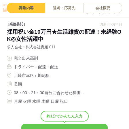
0
募集内容
選考・応募先
会社概要
キープ
ログイン
メニュー
業務委託
更新日:7月31日
採用祝い金10万円★生活雑貨の配達！未経験O
K◎女性活躍中
求人会社
株式会社貴順 011
完全出来高制
ドライバー・配達・配送
川崎市幸区 / 川崎駅
長期
08：00～21：00自分に合わせた稼働…
月曜 火曜 水曜 木曜 日曜 祝日
約1分でかんたん入力