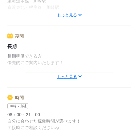
東海道本線 川崎駅
・寮完備
／30代スタッフ
京浜東北・根岸線 川崎駅
・確定申告支援
南武線 鹿島田駅
もっと見る
※初期費用、加盟金0円
◎稼働場所について
※規定あり
関東・大阪・愛知などがメインです！
■月収例：580,000円
期間
◎面接について
＝1件160円×170個配送×月24日
LINEで自宅でもどこでもオンライン面接OK！
長期
※都内配送の場合
※売上90%支給の場合
長期稼働できる方
◎引越しサポート
これまでの最高月収は124万円！
優先的にご案内いたします！
寮対応やスタート支援金制度あり！
コツを掴めば1日3万円以上稼ぐことも♪
どこからでもすぐに開始できます
もっと見る
応募する
【交通費備考】
・ガソリンカード貸与
応募する
・ナビ貸与
時間
・車両レンタルあり（1日500円～）
10時～出社
※メンテナンス付
08：00～21：00
自分に合わせた稼働時間が選べます！
応募する
面接時にご相談くださいね。