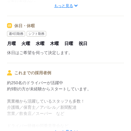
※直行直帰OK！
もっと見る
※配送件数やエリアによって異なります。
※08：00～21：00が基本の時間となります。
※休日は希望に合わせて曜日固定ですが
休日・休暇
それ以外の希望休も事前申請で取得可能
※金土は配送件数が多く稼げるので、原則出勤をお願いしてい
週4日勤務
シフト勤務
ます。
月曜
火曜
水曜
木曜
日曜
祝日
￣￣￣￣￣￣￣￣
休日はご希望を伺って決定します。
【1日のスケジュール例】
08：00～ 出勤・荷物の受け取り
08：30～12：00 配達
これまでの採用者例
12：30～13：00 センターで荷物の受け取り
13：00～16：00 配達
約250名のドライバーが活躍中
16：00～16：30 センターで荷物の受け取り
約9割の方が未経験からスタートしています。
16：30～21：00 配達
21：00～ 備品返却
異業種から活躍しているスタッフも多数！
介護職／保育士／アパレル／新聞配達
＜配送件数＞
営業／飲食店／スーパー など
エリアによって異なりますが、
まずは1日80～100件程度から、
ドライバー研修や同乗見学会など、