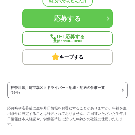
約1分でかんたん入力
平均年齢
35歳
待遇・福利厚生：
【初期サポート】
応募する
・初期費用、加盟金0円
・スタート支度金50,000円支給
・採用お祝い金あり
・ドライバー研修あり
TEL応募する
受付：9:00～18:00
・同乗見学会あり
・引っ越し支援制度あり
・寮対応あり
キープする
【収入サポート】
・日払い、週払い制度あり
・前払い制度あり
・現金手渡しOK
・確定申告支援あり
神奈川県川崎市幸区 × ドライバー・配達・配送の仕事一覧
(33件)
・積立制度あり
…会社が一部費用負担し、
一定期間事故がなければ
応募時や応募後に生年月日情報をお尋ねすることがありますが、年齢を雇
満期時にボーナスとして支給！
用条件に設定することは許容されておりません。ご回答いただいた生年月
※退職時に全額返金。
日情報は本人確認や、労働基準法に沿った年齢かの確認に使用いたしま
す。
【働き方サポート】
・車両レンタルあり（1日500円～）