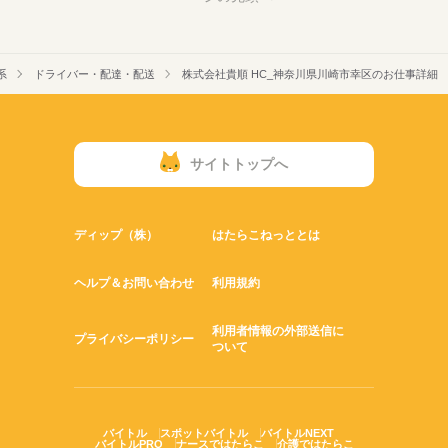
系
ドライバー・配達・配送
株式会社貴順 HC_神奈川県川崎市幸区のお仕事詳細
サイトトップへ
ディップ（株）
はたらこねっととは
ヘルプ＆お問い合わせ
利用規約
利用者情報の外部送信に
プライバシーポリシー
ついて
バイトル
スポットバイトル
バイトルNEXT
バイトルPRO
ナースではたらこ
介護ではたらこ