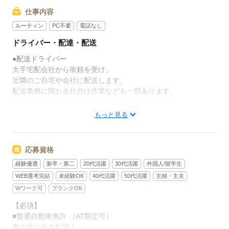
お仕事をスタートできます。
仕事内容
ルーティン
PC不要
電話なし
●平均月収55万円以上
ドライバー・配達・配送
￣￣￣￣￣￣￣￣￣￣
売上の90％～95%を支給しており、
●配送ドライバー
収入は業界内でトップクラス。
大手宅配会社から依頼を受け、
近隣のご自宅や会社に配送します。
未経験ではじめた方も、
配送業務に関わる仕分け作業なども一部あります。
3～4ヵ月たつと
平均160～170個配達しており、
■運ぶもの
もっと見る
平均月収は55万円以上です。
軽くて小さい荷物が中心なので、
女性も活躍してます。
多い人だと200個以上配達して
・ネットショッピングの商品
応募資格
月収70～80万円稼いでいる人も。
・ふるさと納税の返礼品
経験優遇
新卒・第二
20代活躍
30代活躍
外国人/留学生
・果物、野菜
すぐに配達件数を増やすのは
・雑貨 など
WEB選考完結
未経験OK
40代活躍
50代活躍
主婦・主夫
簡単ではないかもしれませんが、
Wワーク可
ブランクOK
地図を覚えるなどの工夫やがんばりで、
■配送エリア
配達件数を増やしていくことができます。
【必須】
首都圏を中心に、
■普通自動車免許 （AT限定可）
半径1キロ～2キロ前後（1丁目～2丁目まで等）。
また、駆け込み寺制度（安心の相談窓口）も設置して
車の持ち込み歓迎！