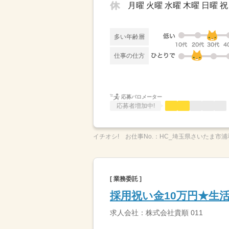
月曜 火曜 水曜 木曜 日曜
多い年齢層
仕事の仕方
応募バロメーター
応募者増加中!
イチオシ!
お仕事No.：
HC_埼玉県さいたま市浦
[ 業務委託 ]
採用祝い金10万円★生
求人会社：株式会社貴順 011