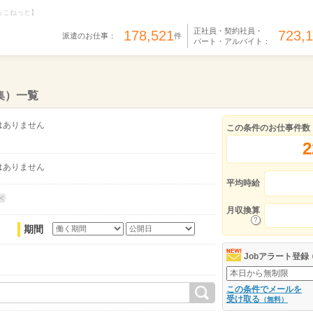
らこねっと】
正社員・契約社員・
178,521
723,
派遣のお仕事：
件
パート・アルバイト：
集）一覧
はありません
この条件のお仕事件数
2
はありません
平均時給
月収換算
期間
Jobアラート登録
この条件でメールを
受け取る
（無料）