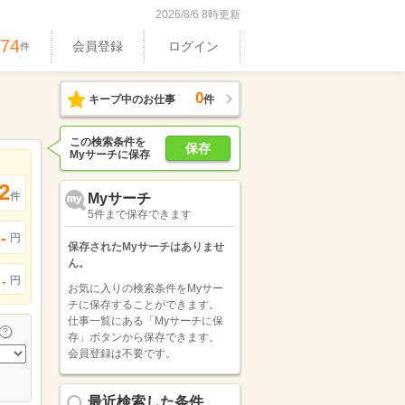
2026/8/6 8時更新
174
会員登録
ログイン
件
0
キープ中のお仕事
件
この検索条件を
保存
Myサーチに保存
2
件
Myサーチ
5件まで保存できます
-
円
保存されたMyサーチはありませ
ん。
円
-
お気に入りの検索条件をMyサー
チに保存することができます。
仕事一覧にある「Myサーチに保
存」ボタンから保存できます。
会員登録は不要です。
最近検索した条件