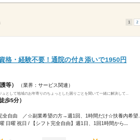
1
2
示
資格・経験不要！通院の付き添いで1950円
護等）
（業界：サービス関連）
ュとして地域のお年寄りのちょっとした困りごとを聞いて一緒に解決して...
（徒歩5分）
1ヵ月～3ヵ月 / ＼ シフト完全自
土曜 日曜 祝日 / 【シフト完全自由】週1日、1回1時間から...