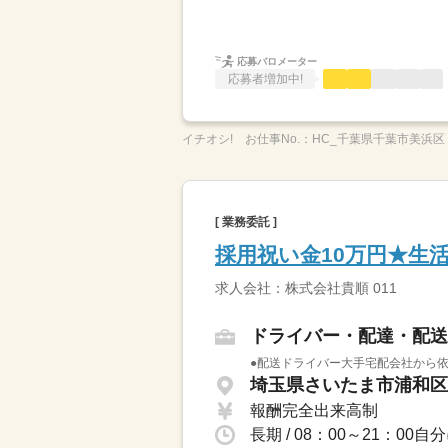
応募バロメーター
応募者増加中!
イチオシ!
お仕事No.：
HC_千葉県千葉市美浜区
[ 業務委託 ]
採用祝い金10万円★生
求人会社：株式会社貴順 011
ドライバー・配達・配送
●配送ドライバー大手宅配会社から依
埼玉県さいたま市浦和区 
報酬完全出来高制
長期 / 08：00～21：