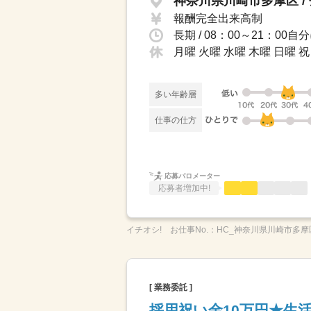
神奈川県川崎市多摩区 /
報酬完全出来高制
長期 / 08：00～21：
月曜 火曜 水曜 木曜 日曜
多い年齢層
仕事の仕方
応募バロメーター
応募者増加中!
イチオシ!
お仕事No.：
HC_神奈川県川崎市多摩
[ 業務委託 ]
採用祝い金10万円★生