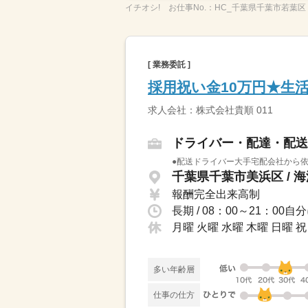
イチオシ!
お仕事No.：
HC_千葉県千葉市若葉区
[ 業務委託 ]
採用祝い金10万円★生
求人会社：株式会社貴順 011
ドライバー・配達・配送
●配送ドライバー大手宅配会社から依
千葉県千葉市美浜区 / 
報酬完全出来高制
長期 / 08：00～21：
月曜 火曜 水曜 木曜 日曜
多い年齢層
仕事の仕方