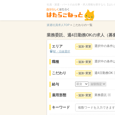
社員・派遣・パートのお仕事・求人情報を探すなら【はた
派遣社員求人TOP
>
こだわりの一覧
業務委託、週4日勤務OKの求人（募
エリア
選択中の条件
追加･変更
駅・沿線選択
職種
選択中の条件
追加･変更
こだわり
週4日勤務OK
追加･変更
給与
雇用形態
業務委託
追加･変更
キーワード