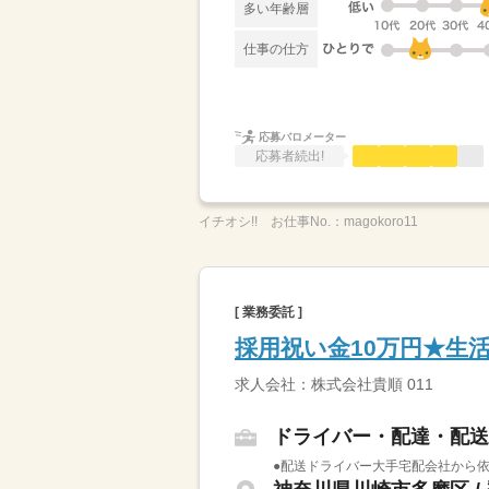
多い年齢層
仕事の仕方
応募バロメーター
応募者続出!
イチオシ!!
お仕事No.：
magokoro11
[ 業務委託 ]
採用祝い金10万円★生
求人会社：株式会社貴順 011
ドライバー・配達・配送
●配送ドライバー大手宅配会社から依