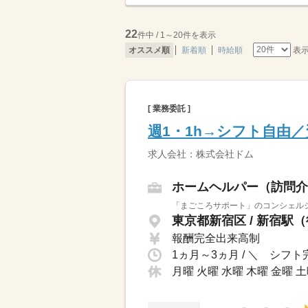
22
件中 / 1～20件を表示
表
オススメ順
新着順
時給順
[ 業務委託 ]
週1・1h→シフト自由／
求人会社：株式会社ドム
ホームヘルパー（訪問介
「まごころサポート」のコンシェルジ
東京都新宿区 / 新宿駅
報酬完全出来高制
月曜 火曜 水曜 木曜 金曜 