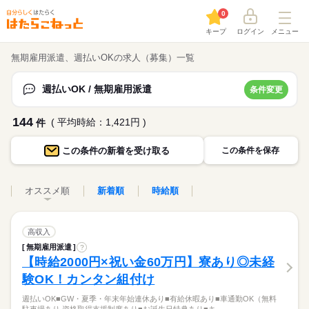
0
キープ
ログイン
メニュー
無期雇用派遣、週払いOKの求人（募集）一覧
週払いOK / 無期雇用派遣
条件変更
144
( 平均時給：1,421円 )
件
この条件の
新着を受け取る
この条件を保存
オススメ順
新着順
時給順
高収入
無期雇用派遣
?
【時給2000円×祝い金60万円】寮あり◎未経
験OK！カンタン組付け
週払いOK■GW・夏季・年末年始連休あり■有給休暇あり■車通勤OK（無料