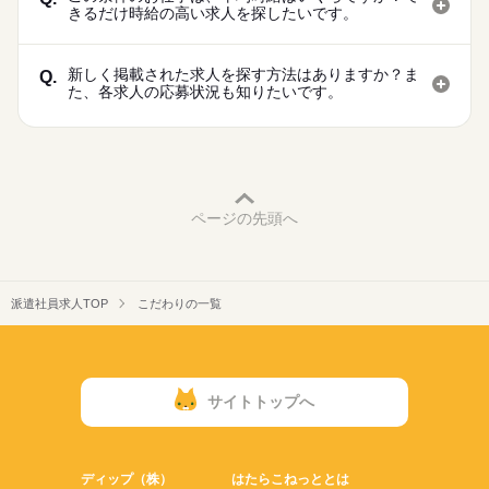
きるだけ時給の高い求人を探したいです。
新しく掲載された求人を探す方法はありますか？ま
Q.
た、各求人の応募状況も知りたいです。
ページの先頭へ
派遣社員求人TOP
こだわりの一覧
サイトトップへ
ディップ（株）
はたらこねっととは