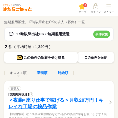
0
キープ
ログイン
メニュー
無期雇用派遣、17時以降出社OKの求人（募集）一覧
17時以降出社OK / 無期雇用派遣
条件変更
2
( 平均時給：1,340円 )
件
この条件の
新着を受け取る
この条件を保存
オススメ順
新着順
時給順
高収入
無期雇用派遣
?
＜夜勤×座り仕事で稼げる＞月収28万円！キ
レイな工場の検品作業
【業務内容】電子機器や通信機器などの部品の検品作業をお願いします！良