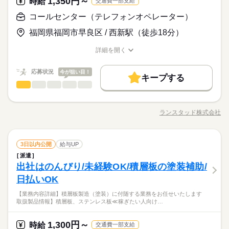
1,350円～
時給
交通費一部支給
22時以降は深夜割増で時給1,875円にアップ！築浅のセンター！
■リーチリフトの実務経験
高収入
応募する
週4日～シフト相談OK
コールセンター（テレフォンオペレーター）
基本特徴
3ヵ月以上
期間・時間
福岡県福岡市早良区 / 西新駅（徒歩18分）
時給 1,500円～
給与
新卒・第二
30代活躍
40代活躍
50代活躍
詳しい募集要項をすべて見る
続きを読む
（1）20：00～5：00（休憩 60分）
【交通費】実費支給／当社規定あり。
詳細を開く
実働8時間00分
募集条件
働く人の待遇向上
基本特徴
職種/応募資格
お仕事の特徴
高収入
給与/時間/休日
※22時～翌5時は深夜割増で時給1,875円
日勤
交通費
即日スタート
履歴書不要
WEB登録
募集条件
新卒・第二
30代活躍
40代活躍
50代活躍
応募状況
応募する
今が狙い目！
キープする
WEB選考完結
交通費
即日スタート
履歴書不要
WEB登録
コールセンター（テレフォンオペレーター）
職種
3ヵ月以上
期間・時間
低い
高い
多い年齢層
休日・休暇
WEB選考完結
就業時間・曜日
＊夜勤固定で効率よく高収入＊ ★コールセンター未経験でも
続きを読む
（1）20：00～5：00（休憩 60分）
シフト制/日曜休み ■月～土内で週4日・週5日勤務 ■長期休
就業時間・曜日
時給1,350円＋交通費別途〇 ★22：00～翌5：00の間は 深夜手
残業なし
17時～出社
週4日
平日休み
シフト勤務
実働8時間00分
ランスタッド株式会社
暇：お盆、年末年始、GW
男性
女性
男女の割合
職種/応募資格
お仕事の特徴
給与/時間/休日
当で時給1688円！ 高時給でしっかり稼げるオシゴト◎ 【 お仕
残業なし
17時～出社
週4日
平日休み
シフト勤務
日勤
働き方・環境
事内容 】 〇 ATMの利用時間は… ・お電話での問合せ対応 ・
働き方・環境
ATMの操作方法などの案内メイン 〇 夜間（メイン業務）は…
続きを読む
社会保険制度
研修制度
資格支援
服装自由
社会保険制度
研修制度
資格支援
服装自由
コールセンター（テレフォンオペレーター）
その他
業界
職種
・キャッシュカードの紛失・盗難の受付 ・利用停止手続きなど
3日以内公開
給与UP
低い
高い
多い年齢層
休日・休暇
禁煙・分煙
派遣活躍中
英語不要
PC不要
電話なし
＊1日の対応は10件程度と少なめ！ ＊扱う銀行も5つだけなので
派遣
禁煙・分煙
派遣活躍中
英語不要
PC不要
電話なし
＊夜勤固定で効率よく高収入＊ ★コールセンター未経験でも
安心 ！マイカー通勤OK！ →ビル地下の【無料駐車場】が利用
シフト制/日曜休み ■月～土内で週4日・週5日勤務 ■長期休
出社はのんびり/未経験OK/積層板の塗装補助/
応募資格
時給1,350円＋交通費別途〇 ★22：00～翌5：00の間は 深夜手
可能◎ もちろんガソリン代支給もあります （規定有）
暇：お盆、年末年始、GW
男性
女性
男女の割合
当で時給1688円！ 高時給でしっかり稼げるオシゴト◎ 【 お仕
日払いOK
＊【未経験OK】夜型さんにオススメ♪＊PC入力ができればOK！
事内容 】 〇 ATMの利用時間は… ・お電話での問合せ対応 ・
＊夏のお友だち紹介キャンペーン実施中＊
【来社不要・履歴書不要】 ◎自宅に居ながら登録完了！ 電話
【業務内容詳細】積層板製造（塗装）に付随する業務をお任せいたします
ATMの操作方法などの案内メイン 〇 夜間（メイン業務）は…
続きを読む
9/11（金）までに、当社へ初めてご登録、または
登録も実施中★ まずはお問い合わせ下さい。 ＜雇用保険・労
取扱製品情報】積層板、ステンレス板≪稼ぎたい人向け…
その他
業界
・キャッシュカードの紛失・盗難の受付 ・利用停止手続きなど
お久しぶりのお仕事再開の方をご紹介いただくと
災保険加入＞ ※各保険には、加入資格要件（雇用期間等）があ
＊1日の対応は10件程度と少なめ！ ＊扱う銀行も5つだけなので
どちらにも￥3,000（デジタルギフトor現金にて／規定）プレゼ
ります。
続きを読む
安心 ！マイカー通勤OK！ →ビル地下の【無料駐車場】が利用
ント♪
1,300円～
応募資格
時給
交通費一部支給