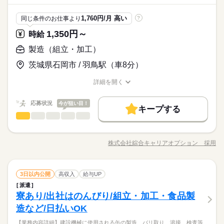
時給 1,300円～
給与
ムブレーキ、ディスクブレーキ、リターダ等のブレーキ部品
詳しい募集要項をすべて見る
限3万円★※規定・支払条件有
3勤3休、長期休暇は年末年始のみ
≪当社の就業3大メリット！！≫ ★ 友人紹介した方、された方
と、水ポンプ・オイルポンプ・ギア、シリンダーヘッドやクラ
応募資格
1,760円/月 高い
同じ条件のお仕事より
?
の両方に【3万円】プレゼント！ ★来社不要！ノンストップで職
ンクケースなどのエンジン関連部品です。 素材加工から最終組
◆未経験OK！
場見学！ ★交通費上限3万円！業界トップクラス！ ※エリア・
立までを一貫生産します。 ≪適度な残業でお給料UP≫
1,350円～
時給
お仕事の特徴
応募する
【未経験の方も安心◎】モノ足りない方に・残業20H未満♪ヘア
就業先による ※全て規定・支払条件有 ※規定・支払条件有 kkw
カラーOK！
働く人の待遇向上
製造（組立・加工）
_bcov2106 kkw_220520mlmg
続きを読む
★日払いOK！即払いのオシゴトも！来社登録は不要★交通費上
時給 1,300円～
給与
給与UP
詳しい募集要項をすべて見る
限3万円★※規定・支払条件有
茨城県石岡市 / 羽鳥駅（車8分）
≪当社の就業3大メリット！！≫ ★ 友人紹介した方、された方
基本特徴
長期
期間・時間
の両方に【3万円】プレゼント！ ★来社不要！ノンストップで職
詳細を開く
職種/応募資格
未経験OK
お仕事の特徴
新卒・第二
20代活躍
30代活躍
給与/時間/休日
40代活躍
場見学！ ★交通費上限3万円！業界トップクラス！ ※エリア・
続きを読む
08：20～17：05 17：15～02：00 19：15～04：00 【休憩時間備
応募する
就業先による ※全て規定・支払条件有 ※規定・支払条件有 kkw
考】 65分、60分、60分 【残業】 あり（月10時間以上） ≪スマ
応募状況
今が狙い目！
募集条件
働く人の待遇向上
基本特徴
給与UP
_bcov2106 kkw_220520mlmg
続きを読む
キープする
ホ・PCから24時間いつでも登録OK！履歴書不要！≫ お仕事開
製造（組立・加工）
職種
交通費
履歴書不要
WEB登録
未経験OK
新卒・第二
低い
20代活躍
30代活躍
40代活躍
高い
始日などお気軽にご相談ください※翌月スタート希望の方も歓
多い年齢層
迎！
続きを読む
募集条件
就業時間・曜日
【業務内容詳細】お菓子のパッケージなどに使用されるプラス
交通費
履歴書不要
WEB登録
就業時間・曜日
長期
期間・時間
チック袋に柄を印刷する機械のボタン操作、材料のセットなど
働き方・環境
残20未満
10時～出社
17時～出社
株式会社綜合キャリアオプション 採用
男性
女性
男女の割合
残20未満
10時～出社
17時～出社
職種/応募資格
お仕事の特徴
給与/時間/休日
をしていただくお仕事です。 【取扱製品情報】お菓子のパッケ
続きを読む
08：20～17：05 17：15～02：00 19：15～04：00 【休憩時間備
ブランクOK
社会保険制度
制服あり
日払い
ージに使用されるプラスチック袋。 ≪稼ぎたい人向け≫ 高収入
土曜 日曜
休日・休暇
考】 65分、60分、60分 【残業】 あり（月10時間以上） ≪スマ
働き方・環境
を希望される方にオススメ。 残業は月20時間以上あります♪ ≪
続きを読む
ホ・PCから24時間いつでも登録OK！履歴書不要！≫ お仕事開
禁煙・分煙
英語不要
電話なし
土日（会社カレンダー）
ブランクOK
社会保険制度
制服あり
日払い
製造（組立・加工）
その他
業界
職種
ラクラク制服アリ≫ 制服があるので、毎日の服装の悩み解消♪
3日以内公開
高収入
給与UP
低い
高い
始日などお気軽にご相談ください※翌月スタート希望の方も歓
多い年齢層
≪未経験でも活躍できる≫ 新しいことにチャレンジするのは不
派遣
迎！
続きを読む
禁煙・分煙
英語不要
電話なし
【業務内容詳細】お菓子のパッケージなどに使用されるプラス
安だけど、しっかり働く環境が整っています！ イチからスキル
寮あり/出社はのんびり/組立・加工・食品製
応募資格
チック袋に柄を印刷する機械のボタン操作、材料のセットなど
UP・ステップUP目指していきましょう！ ≪自分に合った期間
男性
女性
男女の割合
をしていただくお仕事です。 【取扱製品情報】お菓子のパッケ
造など/日払いOK
◆未経験OK！
で働ける≫ 福利厚生が整った派遣のお仕事です！
ージに使用されるプラスチック袋。 ≪稼ぎたい人向け≫ 高収入
【初心者カンゲイ♪】収入重視派さんに！残業20H以上！！
土曜 日曜
休日・休暇
【業務内容詳細】建設機械に使用される缶の製造、バリ取り、溶接、検査等
を希望される方にオススメ。 残業は月20時間以上あります♪ ≪
続きを読む