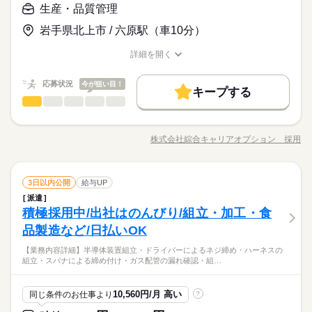
◆未経験OK！
生産・品質管理
場見学！ ★交通費上限3万円！業界トップクラス！ ※エリア・
≫ 福利厚生が整った派遣のお仕事です！
お仕事の特徴
応募する
【初心者カンゲイ♪】ガッツリ稼げる残業月20H以上！アナタら
就業先による ※全て規定・支払条件有 ※規定・支払条件有 kkw
しく♪髪型自由☆
岩手県北上市 / 六原駅（車10分）
働く人の待遇向上
_bcov2106 kkw_220520mlmg
続きを読む
★日払いOK！即払いのオシゴトも！来社登録は不要★交通費上
時給 1,300円～
給与
給与UP
詳しい募集要項をすべて見る
限3万円★※規定・支払条件有
詳細を開く
職種/応募資格
≪当社の就業3大メリット！！≫ ★ 友人紹介した方、された方
お仕事の特徴
給与/時間/休日
基本特徴
長期
期間・時間
の両方に【3万円】プレゼント！ ★来社不要！ノンストップで職
応募状況
今が狙い目！
未経験OK
新卒・第二
20代活躍
30代活躍
場見学！ ★交通費上限3万円！業界トップクラス！ ※エリア・
続きを読む
キープする
08：00～16：50 17：00～01：50 20：00～08：00 【休憩時間備
応募する
生産・品質管理
就業先による ※全て規定・支払条件有 ※規定・支払条件有 kkw
職種
考】 80分、80分、80分 【残業】 多め（月20時間以上） ≪スマ
低い
高い
多い年齢層
募集条件
働く人の待遇向上
基本特徴
給与UP
_bcov2106 kkw_220520mlmg
続きを読む
ホ・PCから24時間いつでも登録OK！履歴書不要！≫ お仕事開
【業務内容詳細】ペットボトル飲料製造工場内での品質管理業
交通費
履歴書不要
WEB登録
募集条件
未経験OK
新卒・第二
20代活躍
30代活躍
始日などお気軽にご相談ください※翌月スタート希望の方も歓
務。 ペットボトル飲料製造工場にて、抽出液の検査、工場で使
株式会社綜合キャリアオプション 採用
男性
女性
男女の割合
迎！
続きを読む
就業時間・曜日
職種/応募資格
お仕事の特徴
給与/時間/休日
用する水や製品の微生物検査や理化学検査、付随する事務業務
交通費
履歴書不要
WEB登録
就業時間・曜日
長期
期間・時間
（数値入力）等をお任せします。 入社後丁寧に検査方法等の研
働き方・環境
残20以上
10時～出社
17時～出社
残20以上
10時～出社
17時～出社
修を行いますので未経験の方でも可能です。 他工場でも、品質
続きを読む
続きを読む
08：00～16：50 17：00～01：50 20：00～08：00 【休憩時間備
ブランクOK
社会保険制度
制服あり
日払い
生産・品質管理
その他
業界
職種
土曜 日曜
休日・休暇
管理、理系業務未経験の方が1週間～10日程度で習得し業務に従
3日以内公開
給与UP
考】 80分、80分、80分 【残業】 多め（月20時間以上） ≪スマ
低い
高い
働き方・環境
多い年齢層
事いただいております。 【取扱製品情報】ペットボトル飲料 ≪
ホ・PCから24時間いつでも登録OK！履歴書不要！≫ お仕事開
派遣
禁煙・分煙
社員食堂
少人数
英語不要
【業務内容詳細】ペットボトル飲料製造工場内での品質管理業
土日（会社カレンダー）
ブランクOK
社会保険制度
制服あり
日払い
残業多めでがっつり稼ぐ≫ 高収入を希望される方にオススメ。
積極採用中/出社はのんびり/組立・加工・食
始日などお気軽にご相談ください※翌月スタート希望の方も歓
応募資格
務。 ペットボトル飲料製造工場にて、抽出液の検査、工場で使
残業は月20時間以上あります♪ ≪モチベーションもUP≫ 派手過
男性
女性
男女の割合
迎！
続きを読む
禁煙・分煙
社員食堂
少人数
英語不要
用する水や製品の微生物検査や理化学検査、付随する事務業務
品製造など/日払いOK
◆未経験OK！
ぎなければ髪型や髪色自由♪ （規定有）≪機能的な制服アリ≫
（数値入力）等をお任せします。 入社後丁寧に検査方法等の研
【未経験の方大歓迎♪】残業もあるのでガッツリ稼げます！好き
【業務内容詳細】半導体装置組立・ドライバーによるネジ締め・ハーネスの
修を行いますので未経験の方でも可能です。 他工場でも、品質
続きを読む
な髪色でOK♪
組立・スパナによる締め付け・ガス配管の漏れ確認・組…
その他
業界
土曜 日曜
休日・休暇
管理、理系業務未経験の方が1週間～10日程度で習得し業務に従
★日払いOK！即払いのオシゴトも！来社登録は不要★交通費上
時給 1,330円～
給与
事いただいております。 【取扱製品情報】ペットボトル飲料 ≪
詳しい募集要項をすべて見る
限3万円★※規定・支払条件有
土日（会社カレンダー）
≪当社の就業3大メリット！！≫ ★ 友人紹介した方、された方
残業多めでがっつり稼ぐ≫ 高収入を希望される方にオススメ。
応募資格
10,560円/月 高い
同じ条件のお仕事より
?
の両方に【3万円】プレゼント！ ★来社不要！ノンストップで職
残業は月20時間以上あります♪ ≪モチベーションもUP≫ 派手過
◆未経験OK！