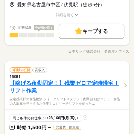
未経験OK
20代活躍
30代活躍
40代活躍
50代活躍
応募する
愛知県名古屋市中区 / 伏見駅（徒歩5分）
続きを読む
【月収例】228,800円＝1300円×8時間×22日
募集条件
詳細を開く
時給 1,300円～
給与
職種/応募資格
お仕事の特徴
給与/時間/休日
詳しい募集要項をすべて見る
大量募集
交通費
勤務地固定
主婦・主夫
WEB登録
続きを読む
長期
期間・時間
交通費規定あり
応募状況
今が狙い目！
就業時間・曜日
基本特徴
日勤：車通勤不可 夜勤：車通勤可
キープする
交代勤務（日勤/夜勤 ※基本4週間ごとの交代）
受付
職種
残10未満
17時～出社
1日7h以下
扶養内
週4日
【日勤】8：30～17：30（実働8時間、休憩60分）
未経験OK
20代活躍
30代活躍
40代活躍
50代活躍
低い
高い
多い年齢層
応募する
【月収例】228,800円＝1300円×8時間×22日
【夜勤】20：30～翌日5：30 （実働8時間、休憩60分）
募集条件
＜情報通信施設の運営管理支援業務＞ ◆来館者予約の受付 駐
土日祝休
家庭都合休可
シフト勤務
車場の予約などもあり ◆来館者の入館受付と案内 来館者は契
大量募集
交通費
勤務地固定
主婦・主夫
WEB登録
日本リック株式会社 名古屋オフィス
男性
女性
男女の割合
職種/応募資格
お仕事の特徴
給与/時間/休日
働き方・環境
約ユーザーや工事関連がメインで、 日々の来館者数はそれほ
続きを読む
就業時間・曜日
長期
期間・時間
土曜 日曜 祝日
休日・休暇
ど多くありません★ 休憩時間多めデス♪ ◆施設チェックやメ
ブランクOK
社会保険制度
禁煙・分煙
バイク自転車
残10未満
17時～出社
1日7h以下
扶養内
週4日
ンテナンスなど ※研修もありますので、未経験者でも安心です♪
続きを読む
交代勤務（日勤/夜勤 ※基本4週間ごとの交代）
土日祝休み
受付
IT・通信関連
業界
職種
車OK
まかない
社員食堂
派遣活躍中
ルーティン
・30代・40代・50代の男性活躍中★
3日以内公開
高収入
【日勤】8：30～17：30（実働8時間、休憩60分）
低い
高い
土日祝休
家庭都合休可
シフト勤務
多い年齢層
※但し会社カレンダーに従う
【夜勤】20：30～翌日5：30 （実働8時間、休憩60分）
派遣
働き方・環境
＜情報通信施設の運営管理支援業務＞ ◆来館者予約の受付 駐
英語不要
PC不要
電話なし
【稼げる夜勤固定！】残業ゼロで定時帰宅！
応募資格
車場の予約などもあり ◆来館者の入館受付と案内 来館者は契
ブランクOK
社会保険制度
禁煙・分煙
バイク自転車
男性
女性
男女の割合
約ユーザーや工事関連がメインで、 日々の来館者数はそれほ
リフト作業
【必須】
車OK
まかない
土曜 日曜 祝日
社員食堂
派遣活躍中
ルーティン
休日・休暇
ど多くありません★ 休憩時間多めデス♪ ◆施設チェックやメ
◆未経験OK★ ◆30代・40代・50代の男性活躍中◎ ◆伏見駅徒
・夜間勤務が可能な方
安定感抜群の食品物流 フォークリフトスタッフ【夜勤 詳細はコチラ 食品
ンテナンスなど ※研修もありますので、未経験者でも安心です♪
続きを読む
歩5分！駅チカなので通勤も楽々♪ ◆月10日程度の勤務で月給22
・未経験OKです★
土日祝休み
英語不要
PC不要
電話なし
の入出庫を担当するお仕事！１）リーチリフトを使った…
IT・通信関連
業界
・30代・40代・50代の男性活躍中★
万円！ ◆夜勤もあります★ ◆急募案件なのでご応募はお早め
【あれば歓迎】
※但し会社カレンダーに従う
に！
・販売や接客の経験のある方
続きを読む
応募資格
28,160円/月 高い
同じ条件のお仕事より
?
【必須】
1,500円～
時給
交通費一部支給
月給 221,760円～
給与
◆未経験OK★ ◆30代・40代・50代の男性活躍中◎ ◆伏見駅徒
・夜間勤務が可能な方
詳しい募集要項をすべて見る
お仕事の特徴