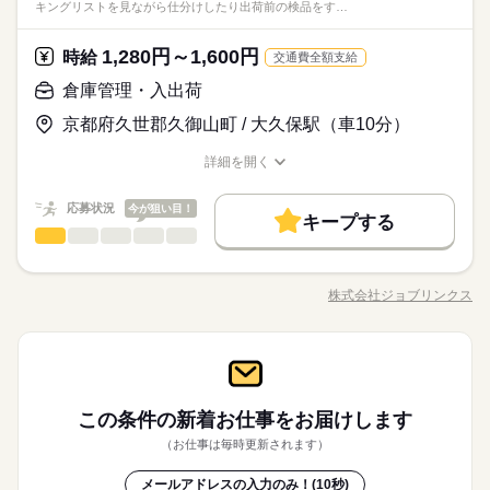
キングリストを見ながら仕分けしたり出荷前の検品をす…
◆当社オープニング募集 ◆車、バイク、自転車通勤ＯＫ ◆夜勤
をしたい方にオススメのお仕事です！！ （変更の範囲＝会社の
続きを読む
しずか
にぎやか
職場の様子
で稼げる ◆シフト制 ◆制服無償貸与 ◆週払い制度あり ▼交通
定める業務） ◇クリーンルーム内で清潔な職場環境 ◆男女比
メーカー関連
業界
費支給
７：３ ◆１０代、２０代、３０代、４０代、５０代までの 幅
1,280円～1,600円
時給
交通費全額支給
時給 1,400円～1,750円
給与
広い年代の方がご勤務されています。 ★――――――――☆
詳しい募集要項をすべて見る
応募資格
倉庫管理・入出荷
続きを読む
【給与備考】 時給 １，４００円～（一般基本給・賞与・能力
収入例 ☆――――――――★ １，４００円×８時間×２１日
経験者優遇
給・退職金）＋ 交通費（原則全額） 【交通費備考】 交通費（原
間 ＝２７９，３００円！ （深夜時間勤務６時間/日を含む）
京都府久世郡久御山町 / 大久保駅（車10分）
未経験スタートＯＫ
則全額）
◆当社オープニング募集 ◆車、バイク、自転車通勤ＯＫ ◆夜勤
応募する
お仕事の特徴
で稼げる ◆シフト制 ◆制服無償貸与 ◆週払い制度あり ▼交通
詳細を開く
続きを読む
費支給
職種/応募資格
お仕事の特徴
給与/時間/休日
働く人の待遇向上
時給 1,400円～1,750円
給与
詳しい募集要項をすべて見る
高収入
応募状況
今が狙い目！
続きを読む
【給与備考】 時給 １，４００円～（一般基本給・賞与・能力
キープする
勤務時間
倉庫管理・入出荷
給・退職金）＋ 交通費（原則全額） 【交通費備考】 交通費（原
職種
基本特徴
男性
女性
男女の割合
則全額）
２０：１０～０５：１５
▽お仕事内容 スーパーで売っている チルド（要冷蔵）商品や冷
応募する
無期派遣
未経験OK
新卒・第二
20代活躍
30代活躍
続きを読む
休憩６５分 （１０分、４５分、１０分の３回）
凍商品を ピッキングリストを見ながら仕分けしたり 出荷前の検
株式会社ジョブリンクス
続きを読む
しずか
にぎやか
職場の様子
40代活躍
50代活躍
職種/応募資格
お仕事の特徴
給与/時間/休日
働く人の待遇向上
品をするお仕事です。 難しい事や重量物はなく 未経験でも安心
基本特徴
高収入
して勤務していただけます。 ▽職場環境 現在２０代・３０代・
募集条件
無期派遣
未経験OK
新卒・第二
20代活躍
30代活躍
月曜 火曜 水曜 木曜 金曜 土曜 日曜 祝日
休日・休暇
４０代の 男女がご活躍されています。 シフト制で、かつ出勤時
続きを読む
勤務時間
交通費
倉庫管理・入出荷
流通・小売関連
即日スタート
主婦・主夫
履歴書不要
業界
職種
間の融通も利きますので、 ライフスタイルに応じて出勤できま
40代活躍
50代活躍
男性
女性
男女の割合
【休日】シフト制（会社カレンダー）
す！
募集条件
２０：１０～０５：１５
▽お仕事内容 スーパーで売っている チルド（要冷蔵）商品や冷
WEB登録
続きを読む
休憩６５分 （１０分、４５分、１０分の３回）
応募資格
凍商品を ピッキングリストを見ながら仕分けしたり 出荷前の検
交通費
即日スタート
主婦・主夫
履歴書不要
この条件の新着お仕事を
お届けします
しずか
にぎやか
職場の様子
就業時間・曜日
品をするお仕事です。 難しい事や重量物はなく 未経験でも安心
＜歓迎＞ ◆長期勤務可能な方 ◆Wワーク先をお探しの方 ◆ハロ
（お仕事は毎時更新されます）
WEB登録
して勤務していただけます。 ▽職場環境 現在２０代・３０代・
未経験の方でもOKです！
残10未満
17時～出社
Wワーク可
平日休み
ーワークでお仕事お探しの方 ◆主ふ（夫）パート（夫）の方 ＼
就業時間・曜日
月曜 火曜 水曜 木曜 金曜 土曜 日曜 祝日
休日・休暇
４０代の 男女がご活躍されています。 シフト制で、かつ出勤時
続きを読む
20代・30代・40代・50代活躍中／ ◇シニア世代活躍の職場 ◇主
メールアドレスの入力のみ！(10秒)
家庭都合休可
シフト勤務