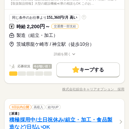
★日払いOK！即払いのオシゴトも！来社登録は不要★交通費上
土日（会社カレンダー）
【取扱製品情報】大型の建設機械≪寮の相談もOK このお…
その他
業界
ラクラク制服アリ≫ 制服があるので、毎日の服装の悩み解消♪
限3万円★※規定・支払条件有
時給 1,350円～
給与
≪未経験でも活躍できる≫ 新しいことにチャレンジするのは不
詳しい募集要項をすべて見る
≪当社の就業3大メリット！！≫ ★ 友人紹介した方、された方
安だけど、しっかり働く環境が整っています！ イチからスキル
応募資格
151,360円/月 高い
同じ条件のお仕事より
?
の両方に【3万円】プレゼント！ ★来社不要！ノンストップで職
UP・ステップUP目指していきましょう！ ≪自分に合った期間
お仕事の特徴
◆未経験OK！
場見学！ ★交通費上限3万円！業界トップクラス！ ※エリア・
で働ける≫ 福利厚生が整った派遣のお仕事です！
2,200円～
時給
交通費一部支給
応募する
【初心者カンゲイ♪】収入重視派さんに！残業20H以上！！
働く人の待遇向上
就業先による ※全て規定・支払条件有 ※規定・支払条件有 kkw
★日払いOK！即払いのオシゴトも！来社登録は不要★交通費上
製造（組立・加工）
_bcov2106 kkw_220520mlmg
続きを読む
給与UP
限3万円★※規定・支払条件有
時給 1,350円～
給与
詳しい募集要項をすべて見る
茨城県龍ケ崎市 / 神立駅（徒歩10分）
基本特徴
≪当社の就業3大メリット！！≫ ★ 友人紹介した方、された方
長期
期間・時間
未経験OK
新卒・第二
20代活躍
30代活躍
の両方に【3万円】プレゼント！ ★来社不要！ノンストップで職
続きを読む
詳細を開く
職種/応募資格
お仕事の特徴
給与/時間/休日
場見学！ ★交通費上限3万円！業界トップクラス！ ※エリア・
08：00～17：00 19：00～04：00 08：00～18：00 【休憩時間備
応募する
募集条件
働く人の待遇向上
基本特徴
給与UP
就業先による ※全て規定・支払条件有 ※規定・支払条件有 kkw
考】 60分、60分、60分 【残業】 多め（月20時間以上） ≪スマ
応募状況
今が狙い目！
_bcov2106 kkw_220520mlmg
履歴書不要
WEB登録
募集条件
続きを読む
キープする
未経験OK
新卒・第二
20代活躍
30代活躍
ホ・PCから24時間いつでも登録OK！履歴書不要！≫ お仕事開
製造（組立・加工）
職種
低い
高い
始日などお気軽にご相談ください※翌月スタート希望の方も歓
多い年齢層
就業時間・曜日
履歴書不要
WEB登録
就業時間・曜日
迎！
続きを読む
【業務内容詳細】建設機械に使用される缶の製造、バリ取り、
残20以上
10時～出社
17時～出社
シフト勤務
残20以上
10時～出社
17時～出社
シフト勤務
長期
期間・時間
溶接、検査等【取扱製品情報】大型の建設機械 ≪寮の相談もOK
続きを読む
株式会社綜合キャリアオプション 採用
働き方・環境
男性
女性
男女の割合
職種/応募資格
お仕事の特徴
給与/時間/休日
≫ 「このお仕事の条件いいのに、勤務地までちょっと遠く
08：00～17：00 19：00～04：00 08：00～18：00 【休憩時間備
働き方・環境
て…」という方にもオススメ！ 寮付きのお仕事なのでそんな心
ブランクOK
社会保険制度
制服あり
日払い
休日・休暇
考】 60分、60分、60分 【残業】 多め（月20時間以上） ≪スマ
ブランクOK
社会保険制度
制服あり
日払い
配はほぼナシ！ ≪無理なくお給料に残業代を上乗せ≫ 残業は月
続きを読む
ホ・PCから24時間いつでも登録OK！履歴書不要！≫ お仕事開
禁煙・分煙
社員食堂
英語不要
5勤2休、4勤2休の2パターンシフトあり。
製造（組立・加工）
その他
業界
職種
20時間未満で、ほどよく稼げます♪ 制服があると毎日の服選びに
3日以内公開
高収入
給与UP
低い
高い
始日などお気軽にご相談ください※翌月スタート希望の方も歓
多い年齢層
禁煙・分煙
社員食堂
英語不要
悩まずOK♪ ≪未経験の方も大カンゲイ≫ 新しいことにチャレン
派遣
迎！
続きを読む
【業務内容詳細】建設機械に使用される缶の製造、バリ取り、
ジするのは不安だけど、しっかり働く環境が整っています！ イ
積極採用中/土日祝休み/組立・加工・食品製
応募資格
溶接、検査等【取扱製品情報】大型の建設機械 ≪寮の相談もOK
チからスキルUP・ステップUP目指していきましょう！
男性
女性
男女の割合
≫ 「このお仕事の条件いいのに、勤務地までちょっと遠く
造など/日払いOK
◆未経験OK！