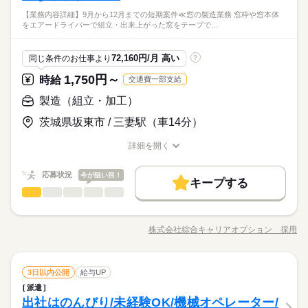
て…」という方にもオススメ！ 寮付きのお仕事なのでそんな心
【寮完備！】経験がなくても大丈夫☆高収入ワーク！1H程度/日
休日・休暇
【業務内容詳細】9月から12月までの短期案件≪窓の製造業務 窓枠や窓本体
配はほぼナシ！ ≪無理なくお給料に残業代を上乗せ≫ 残業は月
続きを読む
の残業でちょい稼ぎ！
kkw_hqd2304
5勤2休、4勤2休の2パターンシフトあり。
をエアードライバーで組立・出来上がった窓をテープで…
その他
業界
20時間未満で、ほどよく稼げます♪ 制服があると毎日の服選びに
★最短3日で入寮OKのお仕事も多数！めんどうな手続き不要！す
悩まずOK♪ ≪未経験の方も大カンゲイ≫ 新しいことにチャレン
ぐに新生活をスタートも可★※規定・支払条件有
ジするのは不安だけど、しっかり働く環境が整っています！ イ
応募資格
時給 2,200円～
72,160円/月 高い
給与
同じ条件のお仕事より
?
チからスキルUP・ステップUP目指していきましょう！
詳しい募集要項をすべて見る
◆未経験OK！
お住まいの心配は無用！ ≪最短3日で入寮OKのお仕事も多数あ
1,750円～
時給
交通費一部支給
お仕事の特徴
【寮完備！】経験がなくても大丈夫☆高収入ワーク！1H程度/日
り≫ めんどうな手続きはぜーんぶ不要！ ★敷金・礼金ナシ ★電
の残業でちょい稼ぎ！
kkw_hqd2304
働く人の待遇向上
製造（組立・加工）
気水道ガス契約手続きナシ はじめての一人暮らしや単身赴任も
応募する
★最短3日で入寮OKのお仕事も多数！めんどうな手続き不要！す
おまかせください。 ※当社規定あり ※規定・支払条件有 kkw_b
高収入
給与UP
ぐに新生活をスタートも可★※規定・支払条件有
茨城県坂東市 / 三妻駅（車14分）
cov2106 kkw_220520mlmg
続きを読む
時給 2,200円～
基本特徴
給与
詳しい募集要項をすべて見る
詳細を開く
職種/応募資格
未経験OK
お仕事の特徴
新卒・第二
20代活躍
30代活躍
給与/時間/休日
40代活躍
お住まいの心配は無用！ ≪最短3日で入寮OKのお仕事も多数あ
続きを読む
長期
期間・時間
り≫ めんどうな手続きはぜーんぶ不要！ ★敷金・礼金ナシ ★電
応募状況
今が狙い目！
募集条件
働く人の待遇向上
基本特徴
高収入
給与UP
気水道ガス契約手続きナシ はじめての一人暮らしや単身赴任も
キープする
08：15～16：45 21：00～05：30 【休憩時間備考】 45分、45分
応募する
製造（組立・加工）
職種
おまかせください。 ※当社規定あり ※規定・支払条件有 kkw_b
交通費
即日スタート
履歴書不要
WEB登録
未経験OK
新卒・第二
低い
20代活躍
30代活躍
40代活躍
高い
【残業】 あり（月10時間以上） ≪スマホ・PCから24時間いつ
多い年齢層
cov2106 kkw_220520mlmg
続きを読む
でも登録OK！履歴書不要！≫ お仕事開始日などお気軽にご相談
募集条件
【業務内容詳細】9月から12月までの短期案件≪窓の製造業務≫
交通費
即日スタート
履歴書不要
WEB登録
就業時間・曜日
ください※翌月スタート希望の方も歓迎！
・窓枠や窓本体をエアードライバーで組立・出来上がった窓を
就業時間・曜日
残20未満
10時～出社
株式会社綜合キャリアオプション 採用
17時～出社
男性
女性
男女の割合
残20未満
10時～出社
17時～出社
職種/応募資格
続きを読む
お仕事の特徴
給与/時間/休日
テープで巻き、段ボールに梱包・組み立てに使うアルミ素材を
続きを読む
働き方・環境
長期
期間・時間
機械に差し込んで切断や穴あけ【取扱製品情報】断熱性の高い
働き方・環境
住宅用の窓 ≪稼ぎたい人向け≫ 高収入を希望される方にオスス
ブランクOK
社会保険制度
制服あり
日払い
続きを読む
08：15～16：45 21：00～05：30 【休憩時間備考】 45分、45分
ブランクOK
社会保険制度
制服あり
日払い
製造（組立・加工）
その他
業界
職種
メ。 残業は月20時間以上あります♪ ≪週休2日制≫ 週末は家族
3日以内公開
給与UP
土曜 日曜
休日・休暇
低い
高い
【残業】 あり（月10時間以上） ≪スマホ・PCから24時間いつ
多い年齢層
禁煙・分煙
寮・社宅
英語不要
電話なし
や友人と一緒にプライベート満喫！ ≪ラクラク制服アリ≫ 制服
派遣
でも登録OK！履歴書不要！≫ お仕事開始日などお気軽にご相談
禁煙・分煙
寮・社宅
英語不要
電話なし
【業務内容詳細】9月から12月までの短期案件≪窓の製造業務≫
土日（会社カレンダー）
があるので、毎日の服装の悩み解消♪ ≪未経験の方も大カンゲイ
出社はのんびり/未経験OK/機械オペレーター/
応募資格
ください※翌月スタート希望の方も歓迎！
・窓枠や窓本体をエアードライバーで組立・出来上がった窓を