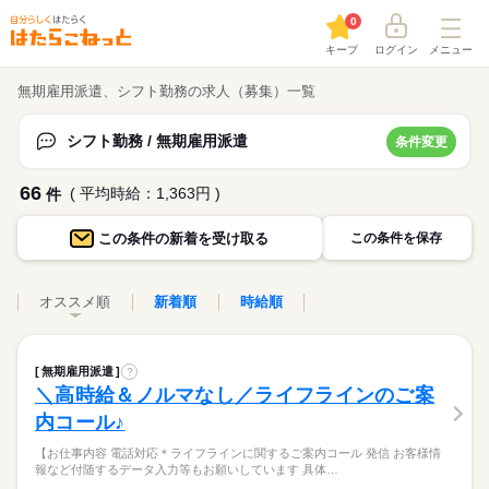
0
キープ
ログイン
メニュー
無期雇用派遣、シフト勤務の求人（募集）一覧
シフト勤務 / 無期雇用派遣
条件変更
66
( 平均時給：1,363円 )
件
この条件の
新着を受け取る
この条件を保存
オススメ順
新着順
時給順
無期雇用派遣
?
＼高時給＆ノルマなし／ライフラインのご案
内コール♪
【お仕事内容 電話対応＊ライフラインに関するご案内コール 発信 お客様情
報など付随するデータ入力等もお願いしています 具体…