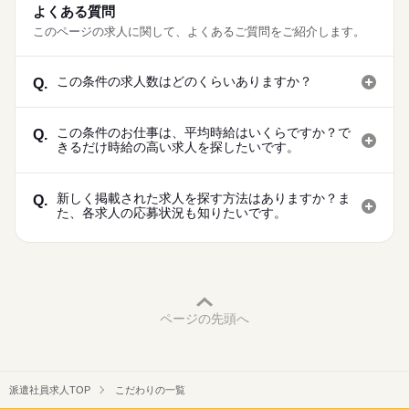
よくある質問
このページの求人に関して、よくあるご質問をご紹介します。
この条件の求人数はどのくらいありますか？
Q.
この条件のお仕事は、平均時給はいくらですか？で
Q.
きるだけ時給の高い求人を探したいです。
新しく掲載された求人を探す方法はありますか？ま
Q.
た、各求人の応募状況も知りたいです。
ページの先頭へ
派遣社員求人TOP
こだわりの一覧