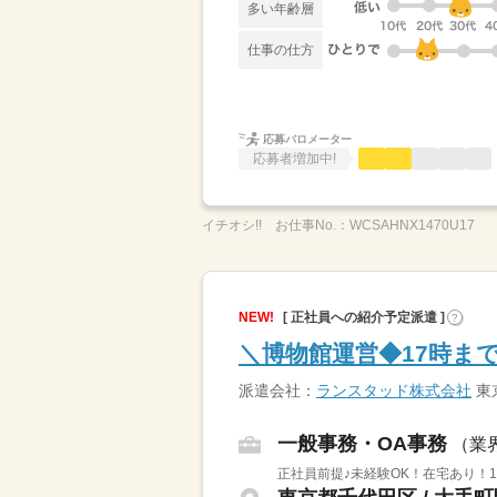
多い年齢層
仕事の仕方
応募バロメーター
応募者増加中!
イチオシ!!
お仕事No.：
WCSAHNX1470U17
NEW!
[ 正社員への紹介予定派遣 ]
?
＼博物館運営◆17時ま
派遣会社：
ランスタッド株式会社
東
一般事務・OA事務
（業
正社員前提♪未経験OK！在宅あり！