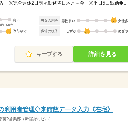
土曜 日曜 祝日 / 土日祝日休み ※完全週休2日制≪勤務曜日≫月～金 ※平日5日出勤◆週5...
男女の割合
職場の様子
詳細を見る
キープする
書館の利用者管理◇来館数データ入力《在宅》
京第2営業部（新宿野村ビル）