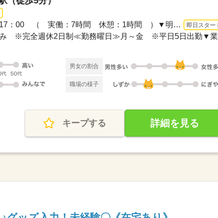
町駅（徒歩5分）
3ヵ月以上 即日〜 / 9：00～17：00 （ 実働：7時間 休憩：1時間 ）▼明るい時間に...
即日スター
日休み ※完全週休2日制≪勤務曜日≫月～金 ※平日5日出勤▼業..
男女の割合
職場の様子
詳細を見る
キープする
♪グッズ入力！未経験〇《在宅あり》