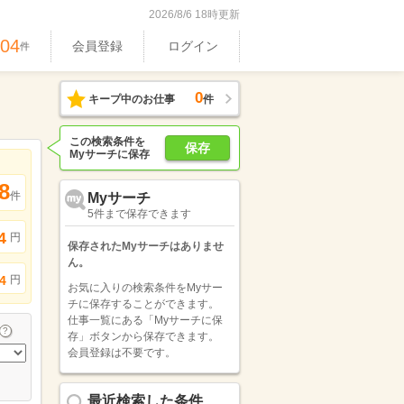
2026/8/6 18時更新
304
会員登録
ログイン
件
0
キープ中のお仕事
件
この検索条件を
保存
Myサーチに保存
8
件
Myサーチ
5件まで保存できます
4
円
保存されたMyサーチはありませ
ん。
円
4
お気に入りの検索条件をMyサー
チに保存することができます。
仕事一覧にある「Myサーチに保
存」ボタンから保存できます。
会員登録は不要です。
最近検索した条件