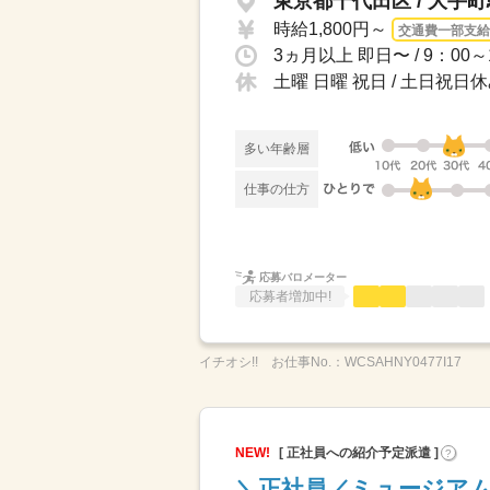
東京都千代田区 / 大手
時給1,800円～
交通費一部支給
土曜 日曜 祝日 / 土日祝
多い年齢層
仕事の仕方
応募バロメーター
応募者増加中!
イチオシ!!
お仕事No.：
WCSAHNY0477I17
NEW!
[ 正社員への紹介予定派遣 ]
?
＼正社員／ミュージアム