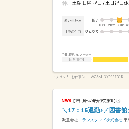
多い年齢層
仕事の仕方
応募バロメーター
応募集中!
イチオシ!!
お仕事No.：
WCSAHNY0837B15
NEW!
[ 正社員への紹介予定派遣 ]
?
＼17：15退勤♪／図
派遣会社：
ランスタッド株式会社
東