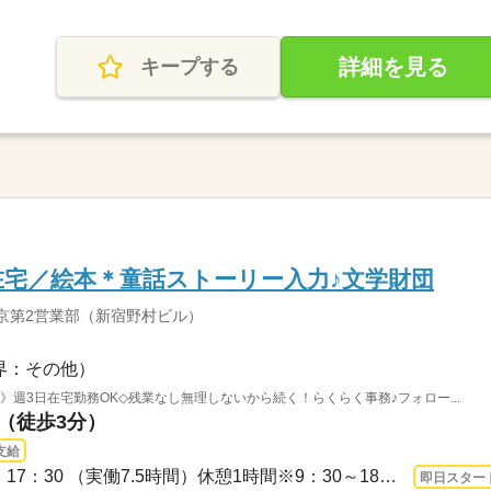
詳細を見る
キープする
宅／絵本＊童話ストーリー入力♪文学財団
京第2営業部（新宿野村ビル）
界：その他）
》週3日在宅勤務OK◇残業なし無理しないから続く！らくらく事務♪フォロー...
駅（徒歩3分）
支給
3ヵ月以上 即日〜 / 9：00 ～ 17：30 （実働7.5時間）休憩1時間※9：30～18：00／10：0...
即日スター