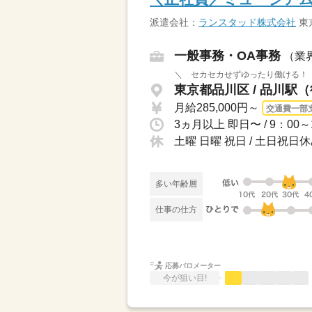
派遣会社：
ランスタッド株式会社
東
一般事務・OA事務
（業
＼ セカセカせずゆったり働ける！ 
東京都品川区 / 品川駅
月給285,000円～
交通費一部
土曜 日曜 祝日 / 土日祝
多い年齢層
仕事の仕方
応募バロメーター
今が狙い目!