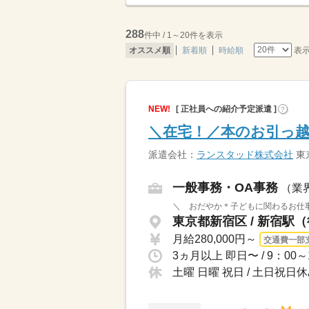
288
件中 / 1～20件を表示
表
オススメ順
新着順
時給順
NEW!
[ 正社員への紹介予定派遣 ]
?
＼在宅！／本のお引っ越
派遣会社：
ランスタッド株式会社
東
一般事務・OA事務
（業
＼ おだやか＊子どもに関わるお仕事
東京都新宿区 / 新宿駅
月給280,000円～
交通費一部
土曜 日曜 祝日 / 土日祝