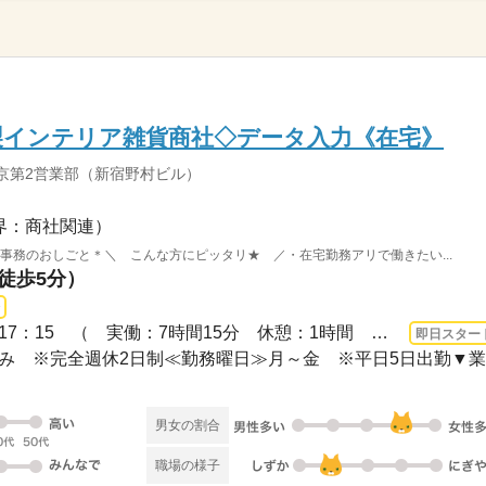
製インテリア雑貨商社◇データ入力《在宅》
京第2営業部（新宿野村ビル）
界：商社関連）
事務のおしごと＊＼ こんな方にピッタリ★ ／・在宅勤務アリで働きたい...
（徒歩5分）
3ヵ月以上 即日〜 / 9：00～17：15 （ 実働：7時間15分 休憩：1時間 ）▼定時短め...
即日スター
日休み ※完全週休2日制≪勤務曜日≫月～金 ※平日5日出勤▼業..
男女の割合
職場の様子