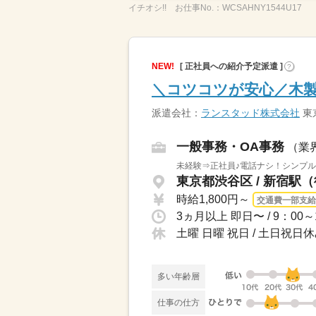
イチオシ!!
お仕事No.：
WCSAHNY1544U17
NEW!
[ 正社員への紹介予定派遣 ]
?
＼コツコツが安心／木
派遣会社：
ランスタッド株式会社
東
一般事務・OA事務
（業
未経験⇒正社員♪電話ナシ！シンプル
東京都渋谷区 / 新宿駅
時給1,800円～
交通費一部支給
土曜 日曜 祝日 / 土日祝
多い年齢層
仕事の仕方