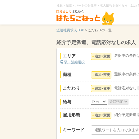
社員・派遣・パートのお仕事・求人情報を探すなら【はた
派遣社員求人TOP
>
こだわりの一覧
紹介予定派遣、電話応対なしの求人
エリア
選択中の条件
追加･変更
駅・沿線選択
職種
選択中の条件
追加･変更
こだわり
電話応対なし
追加･変更
給与
雇用形態
紹介予定派遣
追加･変更
キーワード