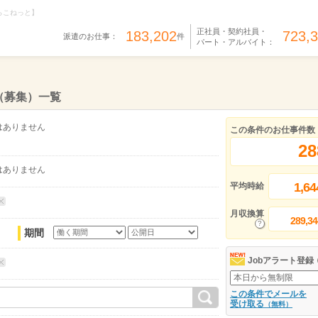
らこねっと】
正社員・契約社員・
183,202
723,
派遣のお仕事：
件
パート・アルバイト：
（募集）一覧
はありません
この条件のお仕事件数
28
はありません
1,64
平均時給
月収換算
289,34
期間
Jobアラート登録
この条件でメールを
受け取る
（無料）