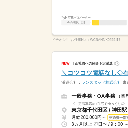
応募バロメーター
今が狙い目!
イチオシ!!
お仕事No.：
WCSAHNX0561I17
NEW!
[ 正社員への紹介予定派遣 ]
?
＼コツコツ電話なし◇在
派遣会社：
ランスタッド株式会社
東
一般事務・OA事務
（業
《 定着率高め↑在宅でゆっくり◎ 
東京都千代田区 / 神田
月給280,000円～
交通費一部