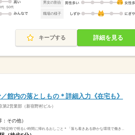
男女の割合
職場の様子
詳細を見る
キープする
で／館内の落としもの＊詳細入力《在宅も》
京第2営業部（新宿野村ビル）
界：その他）
17時定時で明るい時間に帰れるおしごと＊「落ち着きある静かな環境で働き...