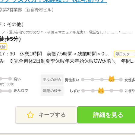
京第2営業部（新宿野村ビル）
界：その他）
／・週3在宅でのびのび＊・研修＆マニュアル充実♪・電話なし！………＊……...
（徒歩5分）
支給
3ヵ月以上 即日〜 / 9：00～17：30 休憩1時間 実働7.5時間＜残業時間＞0～5h／月※残...
即日スター
日休み ※完全週休2日制夏季休暇年末年始休暇GW休暇＼ 年間...
男女の割合
職場の様子
詳細を見る
キープする