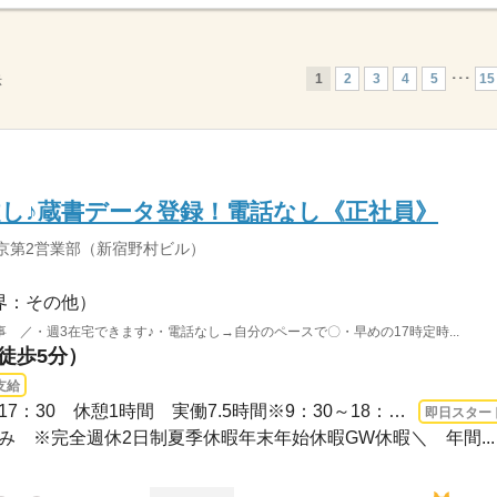
1
2
3
4
5
･･･
15
示
し♪蔵書データ登録！電話なし《正社員》
京第2営業部（新宿野村ビル）
界：その他）
 ／・週3在宅できます♪・電話なし→自分のペースで〇・早めの17時定時...
（徒歩5分）
支給
3ヵ月以上 即日〜 / 9：00～17：30 休憩1時間 実働7.5時間※9：30～18：00、10：00～...
即日スター
日休み ※完全週休2日制夏季休暇年末年始休暇GW休暇＼ 年間...