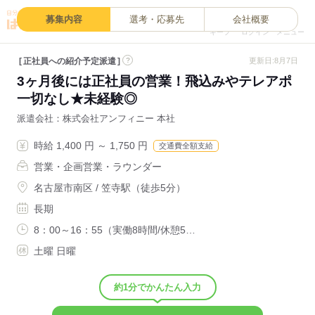
0
募集内容
選考・応募先
会社概要
キープ
ログイン
メニュー
正社員への紹介予定派遣
?
更新日:8月7日
3ヶ月後には正社員の営業！飛込みやテレアポ
一切なし★未経験◎
派遣会社
株式会社アンフィニー 本社
時給 1,400 円 ～ 1,750 円
交通費全額支給
営業・企画営業・ラウンダー
名古屋市南区 / 笠寺駅（徒歩5分）
長期
8：00～16：55（実働8時間/休憩5…
土曜 日曜
約1分でかんたん入力