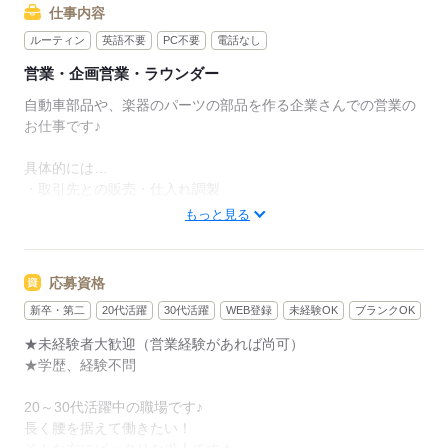
仕事内容
ルーティン
英語不要
PC不要
電話なし
営業・企画営業・ラウンダー
自動車部品や、楽器のパーツの部品を作る企業さんでの営業の
お仕事です♪
具体的には…
・取引先との販売・仕入れ調製
・販売製品を通じて取引先へのアフターフォロー
もっと見る
・新規取引先や新規案件の獲得
初めのうちはわからないことが当たり前！
応募資格
困ったときは近くに先輩がいるのでいつでも相談可能。
新卒・第二
20代活躍
30代活躍
WEB登録
未経験OK
ブランクOK
社内で話しにくいことは担当営業にすぐ相談できることもメリ
ット。
★未経験者大歓迎（営業経験があれば尚可）
★学歴、経験不問
応募する
20～30代活躍中の職場です♪
長く腰を据えて働きたい！