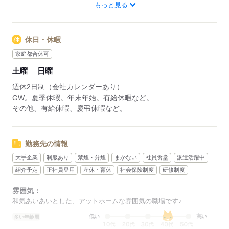
もっと見る
15：00～15：05 （5分休憩）
※残業は月10時間未満です！
休日・休暇
応募する
家庭都合休可
土曜
日曜
週休2日制（会社カレンダーあり）
GW。夏季休暇。年末年始。有給休暇など。
その他、有給休暇、慶弔休暇など。
勤務先の情報
大手企業
制服あり
禁煙・分煙
まかない
社員食堂
派遣活躍中
紹介予定
正社員登用
産休・育休
社会保険制度
研修制度
雰囲気：
和気あいあいとした、アットホームな雰囲気の職場です♪
低い
高い
多い年齢層