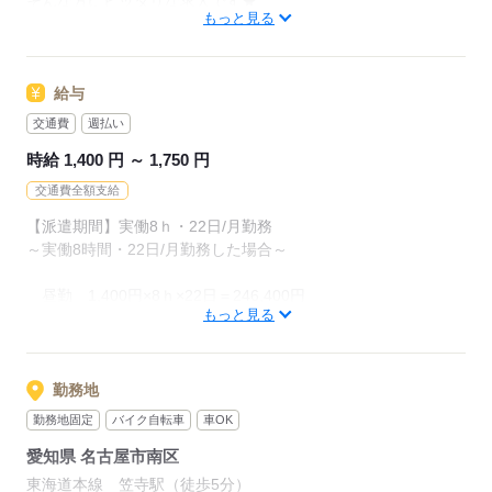
そんな方にピッタリな求人です★
もっと見る
まずはお気軽にお問い合わせください！
応募する
給与
交通費
週払い
時給 1,400 円 ～ 1,750 円
交通費全額支給
【派遣期間】実働8ｈ・22日/月勤務
～実働8時間・22日/月勤務した場合～
昼勤 1,400円×8ｈ×22日＝246,400円
もっと見る
残業 1,750円×10ｈ＝17,500円
合計 246,400円+17,500円＝263,900円
※残業：時給1.25UP（※実働8時間以上の勤務）
勤務地
勤務地固定
バイク自転車
車OK
【社員登用後】
愛知県 名古屋市南区
基本：178,000円～277,000円
精勤手当：12,000円
東海道本線 笠寺駅（徒歩5分）