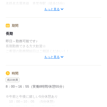
奨励手当：27,000円
名鉄名古屋本線 本笠寺駅（徒歩15分）
家族手当：配偶者…5,000円 第一子…1,000円 第二子…3,00
名鉄名古屋本線 本星崎駅（車7分）
もっと見る
0円 第三子…6,000円
周辺情報：
住宅補助：世帯主へ支給
駅から近くて通勤に便利♪
持家…9,000円 賃貸…5,000円＋家賃×30％（上限3
期間
【交通費備考】
万円）
距離に応じて、会社規定あり
長期
車、徒歩、自転車、バイク、原付OK
即日～勤務可能です♪
駐車場完備しております◎
応募する
長期勤務できる方大歓迎☆
ご希望の勤務開始日はご相談ください！！
応募する
もっと見る
応募する
時間
残10未満
8：00～16：55（実働8時間/休憩55分）
※午前と午後に嬉しい5分休憩あり
10：00～10：05 （5分休憩）
12：00～12：45 （45分休憩）